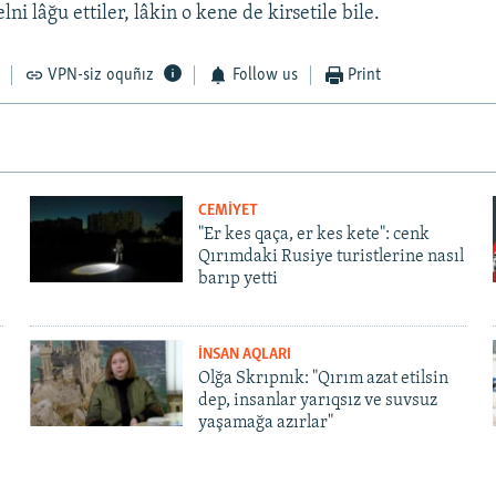
ni lâğu ettiler, lâkin o kene de kirsetile bile.
VPN-siz oquñız
Follow us
Print
CEMİYET
"Er kes qaça, er kes kete": cenk
Qırımdaki Rusiye turistlerine nasıl
barıp yetti
İNSAN AQLARI
Olğa Skrıpnık: "Qırım azat etilsin
dep, insanlar yarıqsız ve suvsuz
yaşamağa azırlar"