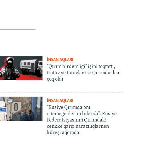
İNSAN AQLARI
"Qırım birdemligi" işini toqtattı,
tintüv ve tutuvlar ise Qırımda daa
çoq oldı
İNSAN AQLARI
"Rusiye Qırımda onı
istemegenlerini bile edi". Rusiye
Federatsiyasınıñ Qırımdaki
cenkke qarşı narazılıqlarnen
küreşi aqqında