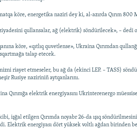
atqa köre, energetika naziri dey ki, al-azırda Qırım 800 
iyadesini qullansalar, ağ (elektrik) söndürilecek», – dedi o
anına köre, «qıtlıq quvetlense», Ukraina Qırımdan qullanğ
ısqartmağa talap etecek.
mizni riayet etmeseler, bu ağ da (ekinci LEP. – TASS) söndü
eşir Rusiye naziriniñ aytqanlarını.
ina Qırımğa elektrik energiyasını Ukrinterenergo müessis
ibi, işğal etilgen Qırımda noyabr 26-da ışıq söndürilmesin
ldi. Elektrik energiyası dört yüksek voltlı ağdan birinden be