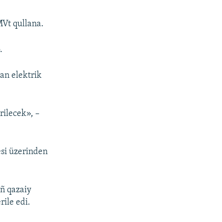
MVt qullana.
.
an elektrik
rilecek», –
esi üzerinden
iñ qazaiy
rile edi.