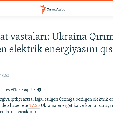
t vastaları: Ukraina Qırı
en elektrik energiyasını qı
18:52
VPN-siz oquñız
iya qıtlığı artsa, işğal etilgen Qırımğa berilgen elektrik e
– dep haber ete
TASS
Ukraina energetika ve kömür sanayı n
anlarına esaslanıp.