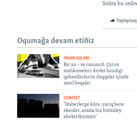
Soñra bu cedvel
Paylaşmaq
Oqumağa devam etiñiz
İNSAN AQLARI
Bir an – ve casussıñ. Qırım
mahkemeleri devlet hainligi
qabaatlavlarını daqqalar içinde
nasıl baqalar
CEMİYET
"Haberlerge köre, yarıq bere
ekenler, amma biz bütünley
ekektriksizmiz"