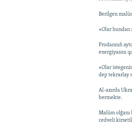
Berilgen malüm
«Olar bundan z
Prodannıñ aytq
energiyasını q
«Olar istegeni
dep tekrarlay n
Al-azırda Ukra
bermekte.
Malüm olğanı k
cedveli kirseti