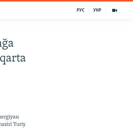
РУС
УКР
mğa
sqarta
nergiyası
aziri Yuriy