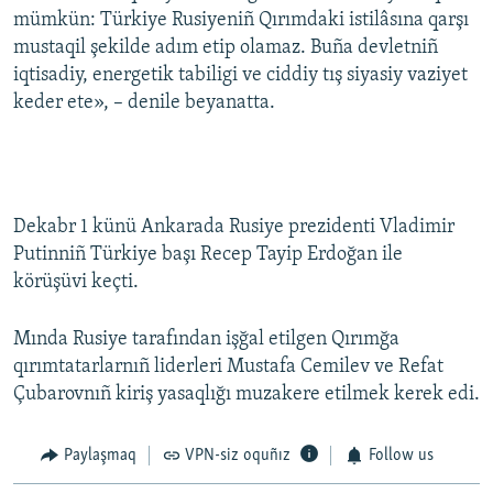
mümkün: Türkiye Rusiyeniñ Qırımdaki istilâsına qarşı
mustaqil şekilde adım etip olamaz. Buña devletniñ
iqtisadiy, energetik tabiligi ve ciddiy tış siyasiy vaziyet
keder ete», – denile beyanatta.
Dekabr 1 künü Ankarada Rusiye prezidenti Vladimir
Putinniñ Türkiye başı Recep Tayip Erdoğan ile
körüşüvi keçti.
Mında Rusiye tarafından işğal etilgen Qırımğa
qırımtatarlarnıñ liderleri Mustafa Cemilev ve Refat
Çubarovnıñ kiriş yasaqlığı muzakere etilmek kerek edi.
Paylaşmaq
VPN-siz oquñız
Follow us