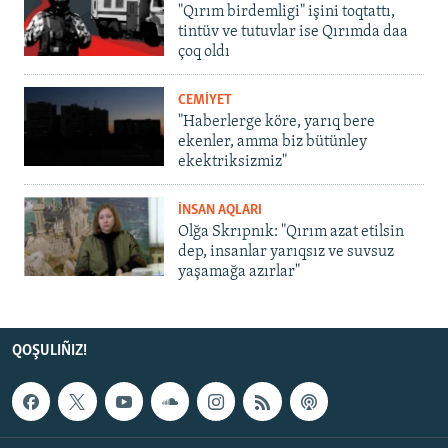
"Qırım birdemligi" işini toqtattı,
tintüv ve tutuvlar ise Qırımda daa
çoq oldı
CEMİYET
"Haberlerge köre, yarıq bere
ekenler, amma biz bütünley
ekektriksizmiz"
İNSAN AQLARI
Olğa Skrıpnık: "Qırım azat etilsin
dep, insanlar yarıqsız ve suvsuz
yaşamağa azırlar"
QOŞULIÑIZ!