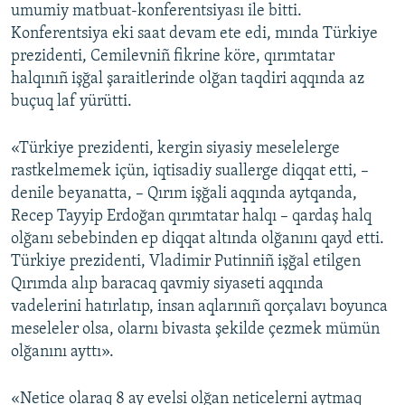
umumiy matbuat-konferentsiyası ile bitti.
Konferentsiya eki saat devam ete edi, mında Türkiye
prezidenti, Cemilevniñ fikrine köre, qırımtatar
halqınıñ işğal şaraitlerinde olğan taqdiri aqqında az
buçuq laf yürütti.
«Türkiye prezidenti, kergin siyasiy meselelerge
rastkelmemek içün, iqtisadiy suallerge diqqat etti, –
denile beyanatta, – Qırım işğali aqqında aytqanda,
Recep Tayyip Erdoğan qırımtatar halqı – qardaş halq
olğanı sebebinden ep diqqat altında olğanını qayd etti.
Türkiye prezidenti, Vladimir Putinniñ işğal etilgen
Qırımda alıp baracaq qavmiy siyaseti aqqında
vadelerini hatırlatıp, insan aqlarınıñ qorçalavı boyunca
meseleler olsa, olarnı bivasta şekilde çezmek mümün
olğanını ayttı».
«Netice olaraq 8 ay evelsi olğan neticelerni aytmaq