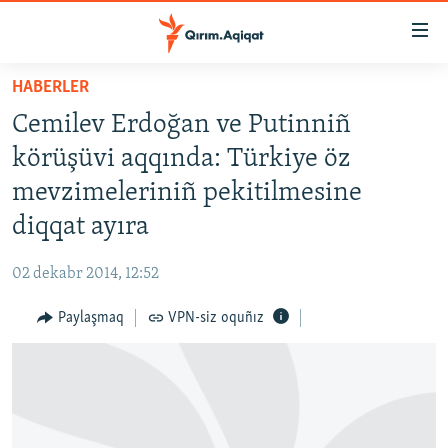
Link
açıqlığı
Esas
HABERLER
mündericege
HABERLER
Cemilev Erdoğan ve Putinniñ
qaytmaq
SİYASET
Baş
körüşüvi aqqında: Türkiye öz
İQTİSADİYAT
navigatsiyağa
mevzimeleriniñ pekitilmesine
qaytmaq
CEMİYET
diqqat ayıra
Qıdıruvğa
MEDENİYET
qaytmaq
02 dekabr 2014, 12:52
İNSAN AQLARI
Paylaşmaq
VPN-siz oquñız
VİDEO
SÜRET
BLOGLAR
FİKİR