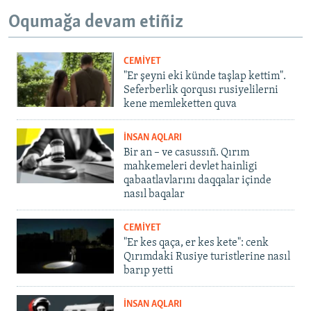
Oqumağa devam etiñiz
CEMİYET
"Er şeyni eki künde taşlap kettim".
Seferberlik qorqusı rusiyelilerni
kene memleketten quva
İNSAN AQLARI
Bir an – ve casussıñ. Qırım
mahkemeleri devlet hainligi
qabaatlavlarını daqqalar içinde
nasıl baqalar
CEMİYET
"Er kes qaça, er kes kete": cenk
Qırımdaki Rusiye turistlerine nasıl
barıp yetti
İNSAN AQLARI