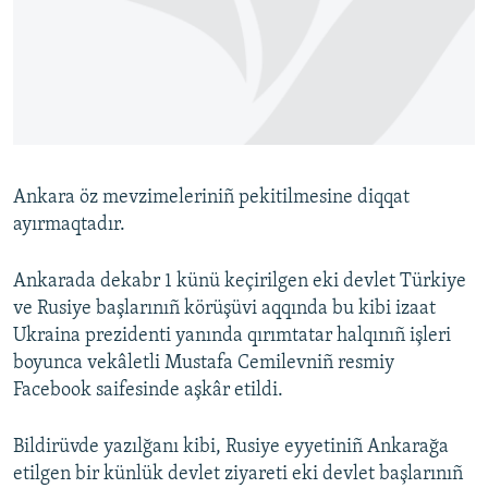
Русский
Українською
QOŞULIÑIZ!
Ankara öz mevzimeleriniñ pekitilmesine diqqat
ayırmaqtadır.
RFE/RS bütün saytları
Ankarada dekabr 1 künü keçirilgen eki devlet Türkiye
ve Rusiye başlarınıñ körüşüvi aqqında bu kibi izaat
Ukraina prezidenti yanında qırımtatar halqınıñ işleri
boyunca vekâletli Mustafa Cemilevniñ resmiy
Facebook saifesinde aşkâr etildi.
Bildirüvde yazılğanı kibi, Rusiye eyyetiniñ Ankarağa
etilgen bir künlük devlet ziyareti eki devlet başlarınıñ