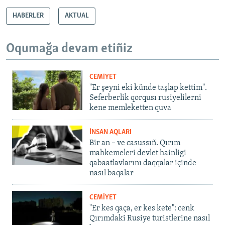
HABERLER
AKTUAL
Oqumağa devam etiñiz
CEMİYET
"Er şeyni eki künde taşlap kettim".
Seferberlik qorqusı rusiyelilerni
kene memleketten quva
İNSAN AQLARI
Bir an – ve casussıñ. Qırım
mahkemeleri devlet hainligi
qabaatlavlarını daqqalar içinde
nasıl baqalar
CEMİYET
"Er kes qaça, er kes kete": cenk
Qırımdaki Rusiye turistlerine nasıl