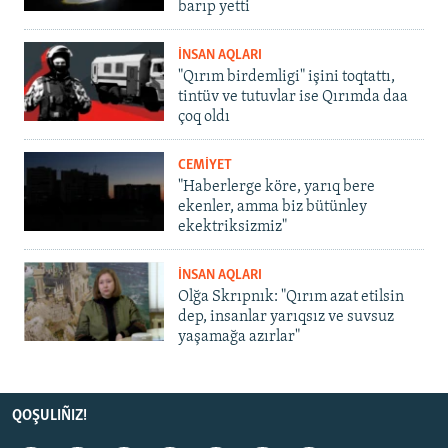
barıp yetti
İNSAN AQLARI
"Qırım birdemligi" işini toqtattı,
tintüv ve tutuvlar ise Qırımda daa
çoq oldı
CEMİYET
"Haberlerge köre, yarıq bere
ekenler, amma biz bütünley
ekektriksizmiz"
İNSAN AQLARI
Olğa Skrıpnık: "Qırım azat etilsin
dep, insanlar yarıqsız ve suvsuz
yaşamağa azırlar"
QOŞULIÑIZ!