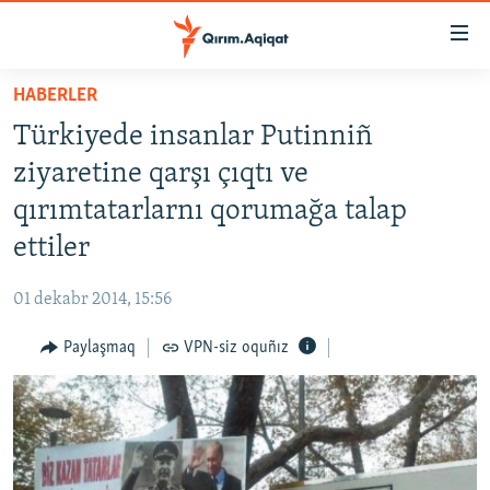
Link
açıqlığı
Esas
HABERLER
mündericege
HABERLER
Türkiyede insanlar Putinniñ
qaytmaq
SİYASET
Baş
ziyaretine qarşı çıqtı ve
İQTİSADİYAT
navigatsiyağa
qırımtatarlarnı qorumağa talap
qaytmaq
CEMİYET
ettiler
Qıdıruvğa
MEDENİYET
qaytmaq
01 dekabr 2014, 15:56
İNSAN AQLARI
Paylaşmaq
VPN-siz oquñız
VİDEO
SÜRET
BLOGLAR
FİKİR