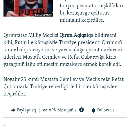
tutqan qırımtatar teşkilâtları
bu körüşüvge qoltutuv
mitingini keçirdiler.
Qırımtatar Milliy Meclisi
Qırım.Aqiqat
qa bildirgeni
kibi, Putin ile körüşüvde Türkiye prezidenti Qırımnıñ
tamır halqı vaziyetini ve yarımadağa qırımtatarlarnıñ
liderleri Mustafa Cemilev ve Refat Çubarovğa kiriş
yasağınıñ lâğu etilmesini muzakere etmek kerek edi.
Noyabr 25 künü Mustafa Cemilev ve Meclis reisi Refat
Çubarov da Türkiye reberligi ile bir sıra körüşüvler
keçirdiler.
Paylaşmaq
VPN-siz oquñız
Follow us
*