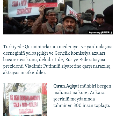
Русский
Українською
QOŞULIÑIZ!
Türkiyede Qırımtatarlarnıñ medeniyet ve yardımlaşma
derneginiñ yolbaşçılığı ve Gençlik komissiya azaları
RFE/RS bütün saytları
bazarertesi künü, dekabr 1-de, Rusiye Federatsiyası
prezidenti Vladimir Putinniñ ziyaretine qarşı narazılıq
aktsiyasını ötkerdiler.
Qırım.Aqiqat
mühbiri bergen
malümatına köre, Ankara
şeeriniñ meydanında
tahminen 300 insan toplaştı.