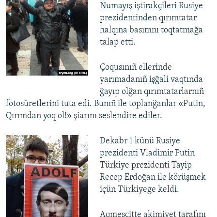
Numayış iştirakçileri Rusiye
prezidentinden qırımtatar
halqına basımnı toqtatmağa
talap etti.
Çoqusınıñ ellerinde
yarımadanıñ işğali vaqtında
ğayıp olğan qırımtatarlarnıñ
fotosüretlerini tuta edi. Bunıñ ile toplanğanlar «Putin,
Qırımdan yoq ol!» şiarını seslendire ediler.
​Dekabr 1 künü Rusiye
prezidenti Vladimir Putin
Türkiye prezidenti Tayip
Recep Erdoğan ile körüşmek
içün Türkiyege keldi.
Aqmescitte akimiyet tarafını