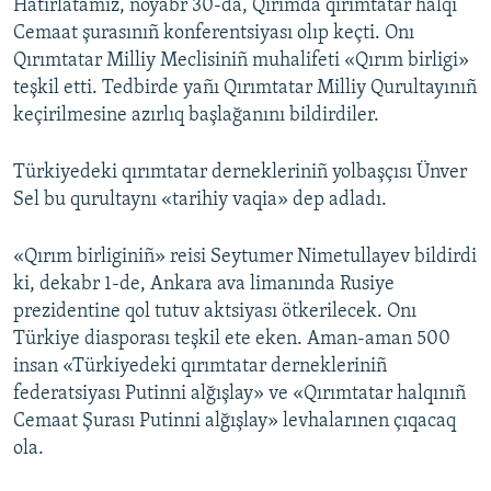
Hatırlatamız, noyabr 30-da, Qırımda qırımtatar halqı
Cemaat şurasınıñ konferentsiyası olıp keçti. Onı
Qırımtatar Milliy Meclisiniñ muhalifeti «Qırım birligi»
teşkil etti. Tedbirde yañı Qırımtatar Milliy Qurultayınıñ
keçirilmesine azırlıq başlağanını bildirdiler.
Türkiyedeki qırımtatar dernekleriniñ yolbaşçısı Ünver
Sel bu qurultaynı «tarihiy vaqia» dep adladı.
«Qırım birliginiñ» reisi Seytumer Nimetullayev bildirdi
ki, dekabr 1-de, Ankara ava limanında Rusiye
prezidentine qol tutuv aktsiyası ötkerilecek. Onı
Türkiye diasporası teşkil ete eken. Aman-aman 500
insan «Türkiyedeki qırımtatar dernekleriniñ
federatsiyası Putinni alğışlay» ve «Qırımtatar halqınıñ
Cemaat Şurası Putinni alğışlay» levhalarınen çıqacaq
ola.