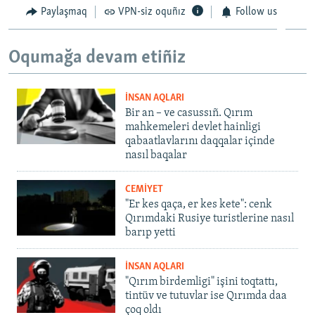
Paylaşmaq
VPN-siz oquñız
Follow us
Oqumağa devam etiñiz
İNSAN AQLARI
Bir an – ve casussıñ. Qırım
mahkemeleri devlet hainligi
qabaatlavlarını daqqalar içinde
nasıl baqalar
CEMİYET
"Er kes qaça, er kes kete": cenk
Qırımdaki Rusiye turistlerine nasıl
barıp yetti
İNSAN AQLARI
"Qırım birdemligi" işini toqtattı,
tintüv ve tutuvlar ise Qırımda daa
çoq oldı