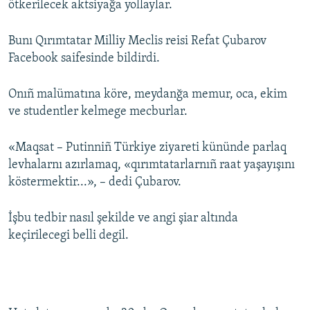
ötkerilecek aktsiyağa yollaylar.
Русский
Bunı Qırımtatar Milliy Meclis reisi Refat Çubarov
Українською
Facebook saifesinde bildirdi.
QOŞULIÑIZ!
Onıñ malümatına köre, meydanğa memur, oca, ekim
ve studentler kelmege mecburlar.
«Maqsat – Putinniñ Türkiye ziyareti kününde parlaq
RFE/RS bütün saytları
levhalarnı azırlamaq, «qırımtatarlarnıñ raat yaşayışını
köstermektir...», – dedi Çubarov.
İşbu tedbir nasıl şekilde ve angi şiar altında
keçirilecegi belli degil.