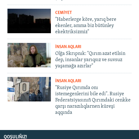
CEMİYET
"Haberlerge köre, yarıq bere
ekenler, amma biz bütünley
ekektriksizmiz"
İNSAN AQLARI
Olğa Skrıpnık: "Qırım azat etilsin
dep, insanlar yarıqsız ve suvsuz
yaşamağa azırlar"
İNSAN AQLARI
"Rusiye Qırımda onı
istemegenlerini bile edi". Rusiye
Federatsiyasınıñ Qırımdaki cenkke
qarşı narazılıqlarnen küreşi
aqqında
QOŞULIÑIZ!