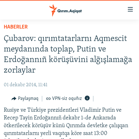
Link
açıqlığı
Esas
HABERLER
mündericege
HABERLER
Çubarov: qırımtatarlarnı Aqmescit
qaytmaq
SİYASET
Baş
meydanında toplap, Putin ve
İQTİSADİYAT
navigatsiyağa
Erdoğannıñ körüşüvini alğışlamağa
qaytmaq
CEMİYET
zorlaylar
Qıdıruvğa
MEDENİYET
qaytmaq
01 dekabr 2014, 11:41
İNSAN AQLARI
Paylaşmaq
VPN-siz oquñız
VİDEO
Rusiye ve Türkiye prezidentleri Vladimir Putin ve
SÜRET
Recep Tayin Erdoğannıñ dekabr 1-de Ankarada
BLOGLAR
ötkerilecek körüşüv künü Qırımda devletke çalışqan
qırımtatarlarnı yerli vaqıtqa köre saat 13:00
FİKİR