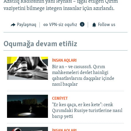
Azatlıq Radiosınıñ yañı leyhası – işğal etilgen Qırım
vaziyetini bilmege istegen insanlar içün azırlandı.
Paylaşmaq
VPN-siz oquñız
Follow us
Oqumağa devam etiñiz
İNSAN AQLARI
Bir an – ve casussıñ. Qırım
mahkemeleri devlet hainligi
qabaatlavlarını daqqalar içinde
nasıl baqalar
CEMİYET
"Er kes qaça, er kes kete": cenk
Qırımdaki Rusiye turistlerine nasıl
barıp yetti
İNSAN AQLARI