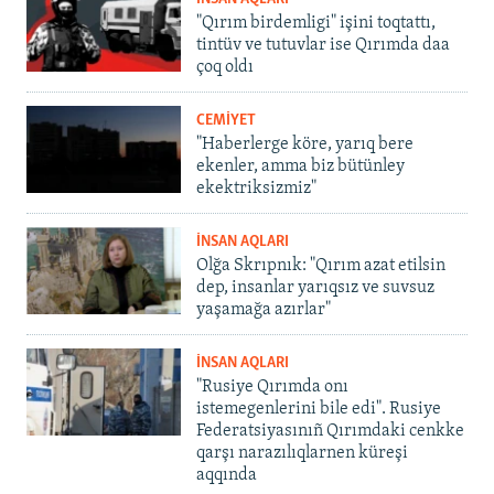
"Qırım birdemligi" işini toqtattı,
tintüv ve tutuvlar ise Qırımda daa
çoq oldı
CEMİYET
"Haberlerge köre, yarıq bere
ekenler, amma biz bütünley
ekektriksizmiz"
İNSAN AQLARI
Olğa Skrıpnık: "Qırım azat etilsin
dep, insanlar yarıqsız ve suvsuz
yaşamağa azırlar"
İNSAN AQLARI
"Rusiye Qırımda onı
istemegenlerini bile edi". Rusiye
Federatsiyasınıñ Qırımdaki cenkke
qarşı narazılıqlarnen küreşi
aqqında