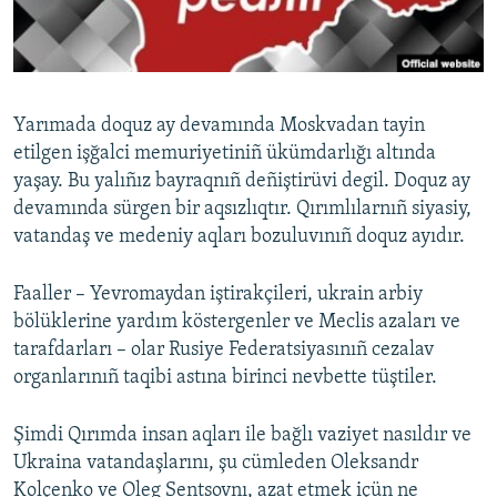
Русский
Українською
Yarımada doquz ay devamında Moskvadan tayin
QOŞULIÑIZ!
etilgen işğalci memuriyetiniñ ükümdarlığı altında
yaşay. Bu yalıñız bayraqnıñ deñiştirüvi degil. Doquz ay
devamında sürgen bir aqsızlıqtır. Qırımlılarnıñ siyasiy,
vatandaş ve medeniy aqları bozuluvınıñ doquz ayıdır.
RFE/RS bütün saytları
Faaller – Yevromaydan iştirakçileri, ukrain arbiy
bölüklerine yardım köstergenler ve Meclis azaları ve
tarafdarları – olar Rusiye Federatsiyasınıñ cezalav
organlarınıñ taqibi astına birinci nevbette tüştiler.
Şimdi Qırımda insan aqları ile bağlı vaziyet nasıldır ve
Ukraina vatandaşlarını, şu cümleden Oleksandr
Kolçenko ve Oleg Sentsovnı, azat etmek içün ne