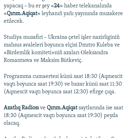
yapacaq – bu er şey «
24
» haber telekanalında
«
Qırım.Aqiqat
» leyhanıñ yañı yayınında muzakere
etilecek.
Studiya musafiri – Ukraina çetel işler nazirliginiñ
mahsus avaleleri boyunca elçisi Dmıtro Kuleba ve
«Birdemlik komiteti»niñ azaları Оleksandra
Romantsova ve Maksim Bütkeviç.
Programma cumaertesi künü saat 18:30 (Aqmescit
vaqtı boyunca saat 19:30) ve bazar künü saat 11:30
(Aqmescit vaqtı boyunca saat 12:30) efirge çıqa.
Azatlıq Radiosı
ve
Qırım.Aqiqat
saytlarında ise saat
18:30 (Aqmescit vaqtı boyunca saat 19:30) peyda
olacaq.