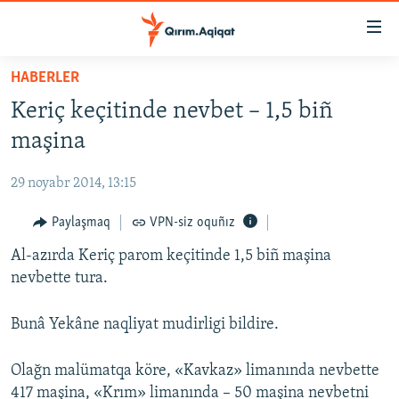
Link
açıqlığı
Esas
HABERLER
mündericege
HABERLER
Keriç keçitinde nevbet – 1,5 biñ
qaytmaq
SİYASET
Baş
maşina
İQTİSADİYAT
navigatsiyağa
qaytmaq
29 noyabr 2014, 13:15
CEMİYET
Qıdıruvğa
MEDENİYET
Paylaşmaq
VPN-siz oquñız
qaytmaq
İNSAN AQLARI
Al-azırda Keriç parom keçitinde 1,5 biñ maşina
nevbette tura.
VİDEO
SÜRET
Bunâ Yekâne naqliyat mudirligi bildire.
BLOGLAR
Olağn malümatqa köre, «Kavkaz» limanında nevbette
FİKİR
417 maşina, «Krım» limanında – 50 maşina nevbetni