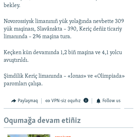
bekley.
Русский
Novorossiysk limanınıñ yük yolağında nevbette 309
Українською
yük maşinası, Slavânskta – 390, Keriç deñiz ticariy
limanında – 296 maşina tura.
QOŞULIÑIZ!
Keçken kün devamında 1,2 biñ maşina ve 4,1 yolcu
avuştırıldı.
RFE/RS bütün saytları
Şimdilik Keriç limanında – «İonas» ve «Olimpiada»
paromları çalışa.
Paylaşmaq
VPN-siz oquñız
Follow us
Oqumağa devam etiñiz