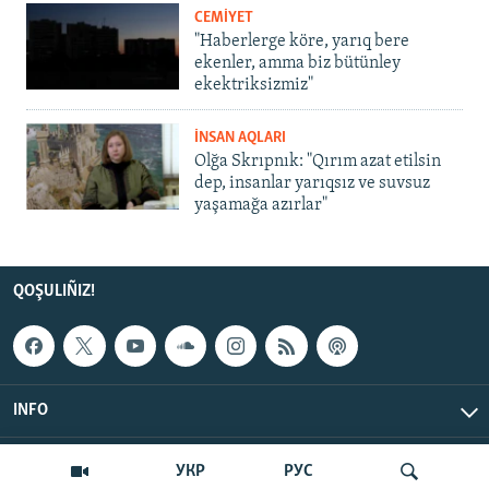
CEMİYET
"Haberlerge köre, yarıq bere
ekenler, amma biz bütünley
ekektriksizmiz"
İNSAN AQLARI
Olğa Skrıpnık: "Qırım azat etilsin
dep, insanlar yarıqsız ve suvsuz
yaşamağa azırlar"
QOŞULIÑIZ!
INFO
© Qırım.Aqiqat, 2026 | All Rights Reserved.
УКР
РУС