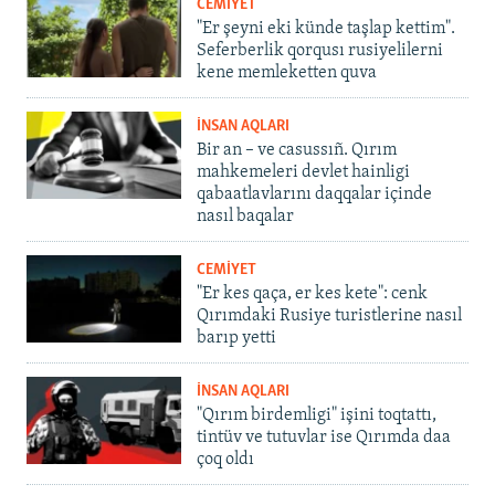
CEMİYET
"Er şeyni eki künde taşlap kettim".
Seferberlik qorqusı rusiyelilerni
kene memleketten quva
İNSAN AQLARI
Bir an – ve casussıñ. Qırım
mahkemeleri devlet hainligi
qabaatlavlarını daqqalar içinde
nasıl baqalar
CEMİYET
"Er kes qaça, er kes kete": cenk
Qırımdaki Rusiye turistlerine nasıl
barıp yetti
İNSAN AQLARI
"Qırım birdemligi" işini toqtattı,
tintüv ve tutuvlar ise Qırımda daa
çoq oldı