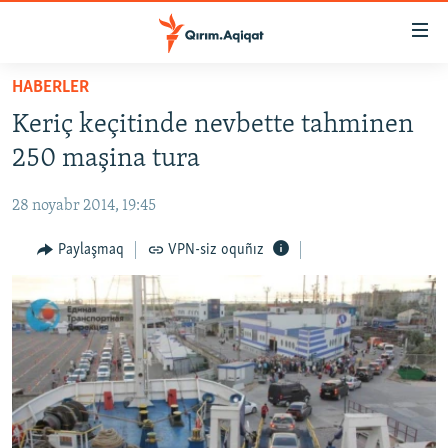
Link
açıqlığı
Esas
HABERLER
mündericege
HABERLER
Keriç keçitinde nevbette tahminen
qaytmaq
SİYASET
Baş
250 maşina tura
İQTİSADİYAT
navigatsiyağa
qaytmaq
28 noyabr 2014, 19:45
CEMİYET
Qıdıruvğa
MEDENİYET
Paylaşmaq
VPN-siz oquñız
qaytmaq
İNSAN AQLARI
VİDEO
SÜRET
BLOGLAR
FİKİR