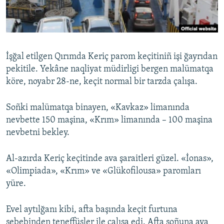
Русский
Українською
İşğal etilgen Qırımda Keriç parom keçitiniñ işi ğayrıdan
QOŞULIÑIZ!
pekitile. Yekâne naqliyat müdirligi bergen malümatqa
köre, noyabr 28-ne, keçit normal bir tarzda çalışa.
Soñki malümatqa binayen, «Kavkaz» limanında
RFE/RS bütün saytları
nevbette 150 maşina, «Krım» limanında – 100 maşina
nevbetni bekley.
Al-azırda Keriç keçitinde ava şaraitleri güzel. «İonas»,
«Olimpiada», «Krım» ve «Glükofilousa» paromları
yüre.
Evel aytılğanı kibi, afta başında keçit furtuna
sebebinden teneffüsler ile çalışa edi. Afta soñuna ava