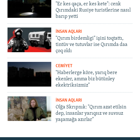
"Er kes qaça, er kes kete": cenk
Qırımdaki Rusiye turistlerine nasıl
barıp yetti
İNSAN AQLARI
"Qırım birdemligi" işini toqtattı,
tintüv ve tutuvlar ise Qırımda daa
çoq oldı
CEMİYET
"Haberlerge köre, yarıq bere
ekenler, amma biz bütünley
ekektriksizmiz"
İNSAN AQLARI
Olğa Skrıpnık: "Qırım azat etilsin
dep, insanlar yarıqsız ve suvsuz
yaşamağa azırlar"