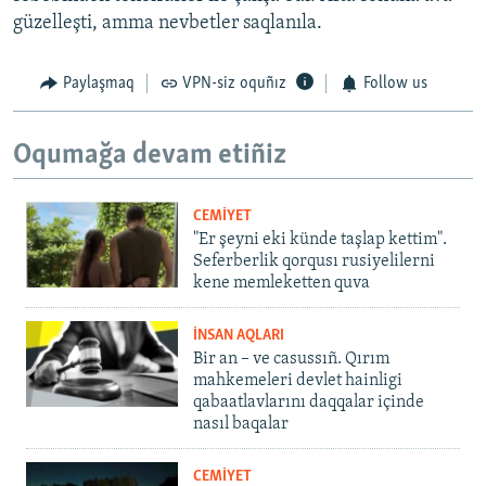
güzelleşti, amma nevbetler saqlanıla.
Paylaşmaq
VPN-siz oquñız
Follow us
Oqumağa devam etiñiz
CEMİYET
"Er şeyni eki künde taşlap kettim".
Seferberlik qorqusı rusiyelilerni
kene memleketten quva
İNSAN AQLARI
Bir an – ve casussıñ. Qırım
mahkemeleri devlet hainligi
qabaatlavlarını daqqalar içinde
nasıl baqalar
CEMİYET