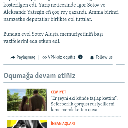
kösterilgen edi. Yarış neticesinde İgor Sotov ve
Русский
Aleksandr Yatsışin eñ çoq rey qazandı. Amma birinci
namzetke deputatlar birlikte qol tuttılar.
Українською
Bundan evel Sotov Aluşta memuriyetiniñ başı
QOŞULIÑIZ!
vazifelerini eda etken edi.
Paylaşmaq
VPN-siz oquñız
Follow us
RFE/RS bütün saytları
Oqumağa devam etiñiz
CEMİYET
"Er şeyni eki künde taşlap kettim".
Seferberlik qorqusı rusiyelilerni
kene memleketten quva
İNSAN AQLARI