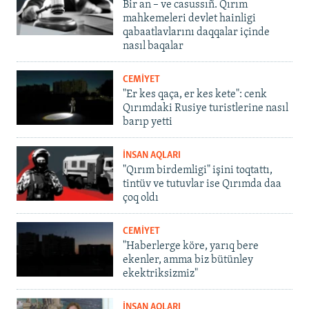
Bir an – ve casussıñ. Qırım
mahkemeleri devlet hainligi
qabaatlavlarını daqqalar içinde
nasıl baqalar
CEMİYET
"Er kes qaça, er kes kete": cenk
Qırımdaki Rusiye turistlerine nasıl
barıp yetti
İNSAN AQLARI
"Qırım birdemligi" işini toqtattı,
tintüv ve tutuvlar ise Qırımda daa
çoq oldı
CEMİYET
"Haberlerge köre, yarıq bere
ekenler, amma biz bütünley
ekektriksizmiz"
İNSAN AQLARI