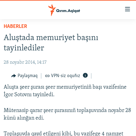
Link
açıqlığı
Esas
HABERLER
mündericege
HABERLER
Aluştada memuriyet başını
qaytmaq
SİYASET
Baş
tayinlediler
İQTİSADİYAT
navigatsiyağa
qaytmaq
28 noyabr 2014, 14:17
CEMİYET
Qıdıruvğa
MEDENİYET
Paylaşmaq
VPN-siz oquñız
qaytmaq
İNSAN AQLARI
Aluşta şeer şurası şeer memuriyetiniñ başı vazifesine
İgor Sotovnı tayinledi.
VİDEO
SÜRET
Mütenasip qarar şeer şurasınıñ toplaşuvında noyabr 28
künü alınğan edi.
BLOGLAR
FİKİR
Toplaşuvda qayd etilgeni kibi, bu vazifege 4 namzet