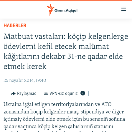
Link
açıqlığı
Esas
HABERLER
mündericege
HABERLER
Matbuat vastaları: köçip kelgenlerge
qaytmaq
SİYASET
Baş
ödevlerni kefil etecek malümat
İQTİSADİYAT
navigatsiyağa
kâğıtlarını dekabr 31-ne qadar elde
qaytmaq
CEMİYET
etmek kerek
Qıdıruvğa
MEDENİYET
qaytmaq
25 noyabr 2014, 19:40
İNSAN AQLARI
Paylaşmaq
VPN-siz oquñız
VİDEO
Ukraina işğal etilgen territoriyalarından ve ATO
SÜRET
zonasından köçip kelgenler maaş, stipendiya ve diger
BLOGLAR
içtimaiy ödevlerni elde etmek içün bu seneniñ soñuna
qadar vaqtınca köçip kelgen şahıslarnıñ statusını
FİKİR