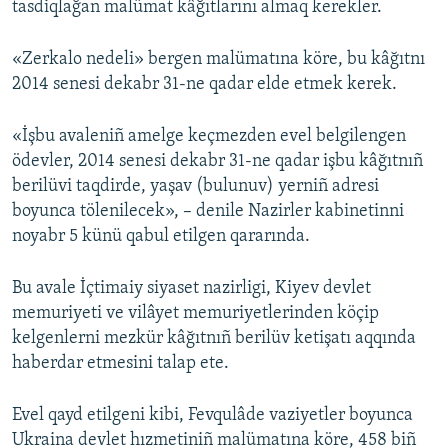
tasdiqlağan malümat kâğıtlarını almaq kerekler.
Русский
«Zerkalo nedeli» bergen malümatına köre, bu kâğıtnı
Українською
2014 senesi dekabr 31-ne qadar elde etmek kerek.
QOŞULIÑIZ!
«İşbu avaleniñ amelge keçmezden evel belgilengen
ödevler, 2014 senesi dekabr 31-ne qadar işbu kâğıtnıñ
berilüvi taqdirde, yaşav (bulunuv) yerniñ adresi
boyunca tölenilecek», – denile Nazirler kabinetinni
RFE/RS bütün saytları
noyabr 5 künü qabul etilgen qararında.
Bu avale İçtimaiy siyaset nazirligi, Kiyev devlet
memuriyeti ve vilâyet memuriyetlerinden köçip
kelgenlerni mezkür kâğıtnıñ berilüv ketişatı aqqında
haberdar etmesini talap ete.
Evel qayd etilgeni kibi, Fevqulâde vaziyetler boyunca
Ukraina devlet hızmetiniñ malümatına köre, 458 biñ