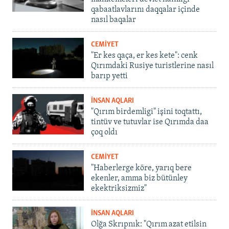
qabaatlavlarını daqqalar içinde
nasıl baqalar
CEMİYET
"Er kes qaça, er kes kete": cenk
Qırımdaki Rusiye turistlerine nasıl
barıp yetti
İNSAN AQLARI
"Qırım birdemligi" işini toqtattı,
tintüv ve tutuvlar ise Qırımda daa
çoq oldı
CEMİYET
"Haberlerge köre, yarıq bere
ekenler, amma biz bütünley
ekektriksizmiz"
İNSAN AQLARI
Olğa Skrıpnık: "Qırım azat etilsin