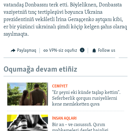
vatandaş Donbassnı terk etti. Böyleliknen, Donbassta
vaziyetniñ tınç tertipleşüvi boyunca Ukraina
prezidentiniñ vekâletli İrina Geraşçenko aytqanı kibi,
er bir yüzünci ukrainalı şimdi köçip kelgen şahıs olaraq
sayılmaqta.
Paylaşmaq
VPN-siz oquñız
Follow us
Oqumağa devam etiñiz
CEMİYET
"Er şeyni eki künde taşlap kettim".
Seferberlik qorqusı rusiyelilerni
kene memleketten quva
İNSAN AQLARI
Bir an – ve casussıñ. Qırım
mahkemeleri devlet hainligi