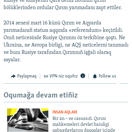
Rusiye ve Rusiyeniñ Qara deñiz flotunıñ qırım
bölüklerinden ordular Qırım yarımadanı zapt ettiler.
2014 senesi mart 16 künü Qırım ve Aqyarda
yarımadanıñ statusı aqqında «referendum» keçirildi.
Onıñ neticesinde Rusiye Qırımnı öz terkibine qoştı. Ne
Ukraina, ne Avropa birligi, ne AQŞ neticelerni tanımadı
ve bunı Rusiye tarafından Qırımnıñ işğali olaraq
sayalar.
Paylaşmaq
VPN-siz oquñız
Follow us
Oqumağa devam etiñiz
İNSAN AQLARI
Bir an – ve casussıñ. Qırım
mahkemeleri devlet hainligi
qabaatlavlarını daqqalar içinde