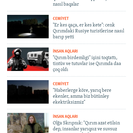
nasıl baqalar
CEMİYET
"Er kes qaça, er kes kete": cenk
Qırımdaki Rusiye turistlerine nasıl
barıp yetti
İNSAN AQLARI
"Qırım birdemligi" işini toqtattı,
tintüv ve tutuvlar ise Qırımda daa
çoq oldı
CEMİYET
"Haberlerge köre, yarıq bere
ekenler, amma biz bütünley
ekektriksizmiz"
İNSAN AQLARI
Olğa Skrıpnık: "Qırım azat etilsin
dep, insanlar yarıqsız ve suvsuz