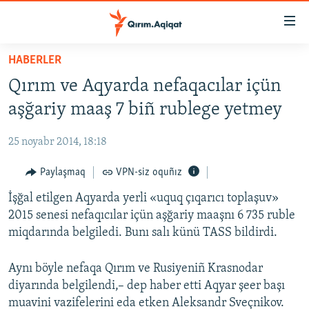
Link
açıqlığı
Esas
HABERLER
mündericege
HABERLER
Qırım ve Aqyarda nefaqacılar içün
qaytmaq
SİYASET
Baş
aşğariy maaş 7 biñ rublege yetmey
İQTİSADİYAT
navigatsiyağa
qaytmaq
25 noyabr 2014, 18:18
CEMİYET
Qıdıruvğa
MEDENİYET
Paylaşmaq
VPN-siz oquñız
qaytmaq
İNSAN AQLARI
İşğal etilgen Aqyarda yerli «uquq çıqarıcı toplaşuv»
2015 senesi nefaqıcılar içün aşğariy maaşnı 6 735 ruble
VİDEO
miqdarında belgiledi. Bunı salı künü TASS bildirdi.
SÜRET
Aynı böyle nefaqa Qırım ve Rusiyeniñ Krasnodar
BLOGLAR
diyarında belgilendi,– dep haber etti Aqyar şeer başı
FİKİR
muavini vazifelerini eda etken Aleksandr Sveçnikov.