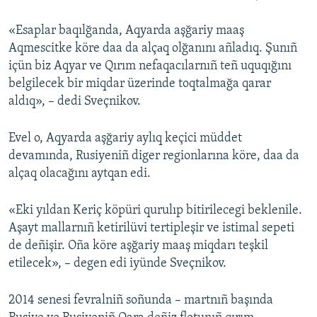
Русский
«Esaplar baqılğanda, Aqyarda aşğariy maaş
Aqmescitke köre daa da alçаq olğanını añladıq. Şunıñ
Українською
içün biz Aqyar ve Qırım nefaqacılarnıñ teñ uquqığını
belgilecek bir miqdar üzerinde toqtalmağa qarar
QOŞULIÑIZ!
aldıq», – dedi Sveçnikov.
Evel o, Aqyarda aşğariy aylıq keçici müddet
RFE/RS bütün saytları
devamında, Rusiyeniñ diger regionlarına köre, daa da
alçaq olacağını aytqan edi.
«Eki yıldan Keriç köpüri qurulıp bitirilecegi beklenile.
Aşayt mallarnıñ ketirilüvi tertipleşir ve istimal sepeti
de deñişir. Oña köre aşğariy maaş miqdarı teşkil
etilecek», – degen edi iyünde Sveçnikov.
2014 senesi fevralniñ soñunda – martnıñ başında