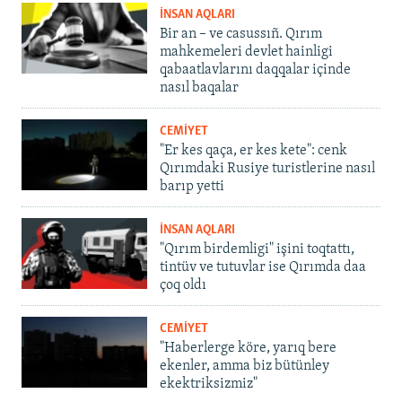
İNSAN AQLARI
Bir an – ve casussıñ. Qırım
mahkemeleri devlet hainligi
qabaatlavlarını daqqalar içinde
nasıl baqalar
CEMİYET
"Er kes qaça, er kes kete": cenk
Qırımdaki Rusiye turistlerine nasıl
barıp yetti
İNSAN AQLARI
"Qırım birdemligi" işini toqtattı,
tintüv ve tutuvlar ise Qırımda daa
çoq oldı
CEMİYET
"Haberlerge köre, yarıq bere
ekenler, amma biz bütünley
ekektriksizmiz"