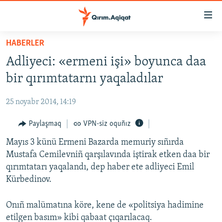
Link
açıqlığı
Esas
HABERLER
mündericege
HABERLER
Adliyeci: «ermeni işi» boyunca daa
qaytmaq
SİYASET
Baş
bir qırımtatarnı yaqaladılar
İQTİSADİYAT
navigatsiyağa
qaytmaq
25 noyabr 2014, 14:19
CEMİYET
Qıdıruvğa
MEDENİYET
Paylaşmaq
VPN-siz oquñız
qaytmaq
İNSAN AQLARI
Mayıs 3 künü Ermeni Bazarda memuriy sıñırda
Mustafa Cemilevniñ qarşılavında iştirak etken daa bir
VİDEO
qırımtatarı yaqalandı, dep haber ete adliyeci Emil
SÜRET
Kürbedinov.
BLOGLAR
Onıñ malümatına köre, kene de «politsiya hadimine
FİKİR
etilgen basım» kibi qabaat çıqarılacaq.