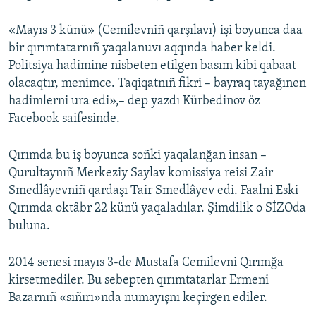
Русский
«Mayıs 3 künü» (Cemilevniñ qarşılavı) işi boyunca daa
bir qırımtatarnıñ yaqalanuvı aqqında haber keldi.
Українською
Politsiya hadimine nisbeten etilgen basım kibi qabaat
olacaqtır, menimce. Taqiqatnıñ fikri – bayraq tayağınen
QOŞULIÑIZ!
hadimlerni ura edi»,– dep yazdı Kürbedinov öz
Facebook saifesinde.
RFE/RS bütün saytları
Qırımda bu iş boyunca soñki yaqalanğan insan –
Qurultaynıñ Merkeziy Saylav komissiya reisi Zair
Smedlâyevniñ qardaşı Tair Smedlâyev edi. Faalni Eski
Qırımda oktâbr 22 künü yaqaladılar. Şimdilik o SİZOda
buluna.
2014 senesi mayıs 3-de Mustafa Cemilevni Qırımğa
kirsetmediler. Bu sebepten qırımtatarlar Ermeni
Bazarnıñ «sıñırı»nda numayışnı keçirgen ediler.