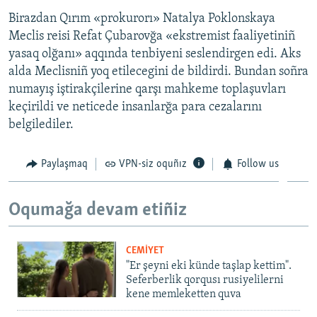
Birazdan Qırım «prokurorı» Natalya Poklonskaya
Meclis reisi Refat Çubarovğa «ekstremist faaliyetiniñ
yasaq olğanı» aqqında tenbiyeni seslendirgen edi. Aks
alda Meclisniñ yoq etilecegini de bildirdi. Bundan soñra
numayış iştirakçilerine qarşı mahkeme toplaşuvları
keçirildi ve neticede insanlarğa para cezalarını
belgilediler.
Paylaşmaq
VPN-siz oquñız
Follow us
Oqumağa devam etiñiz
CEMİYET
"Er şeyni eki künde taşlap kettim".
Seferberlik qorqusı rusiyelilerni
kene memleketten quva