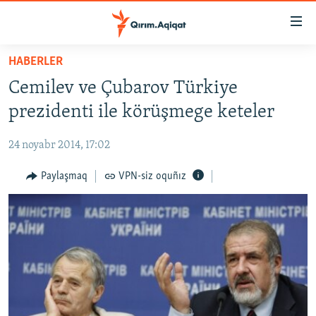
Link
açıqlığı
Esas
HABERLER
mündericege
HABERLER
Cemilev ve Çubarov Türkiye
qaytmaq
SİYASET
Baş
prezidenti ile körüşmege keteler
İQTİSADİYAT
navigatsiyağa
qaytmaq
24 noyabr 2014, 17:02
CEMİYET
Qıdıruvğa
MEDENİYET
Paylaşmaq
VPN-siz oquñız
qaytmaq
İNSAN AQLARI
VİDEO
SÜRET
BLOGLAR
FİKİR