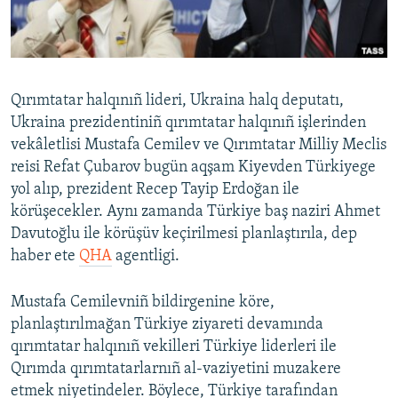
Русский
Українською
Qırımtatar halqınıñ lideri, Ukraina halq deputatı,
QOŞULIÑIZ!
Ukraina prezidentiniñ qırımtatar halqınıñ işlerinden
vekâletlisi Mustafa Cemilev ve Qırımtatar Milliy Meclis
reisi Refat Çubarov bugün aqşam Kiyevden Türkiyege
yol alıp, prezident Recep Tayip Erdoğan ile
RFE/RS bütün saytları
körüşecekler. Aynı zamanda Türkiye baş naziri Ahmet
Davutoğlu ile körüşüv keçirilmesi planlaştırıla, dep
haber ete
QHA
agentligi.
Mustafa Cemilevniñ bildirgenine köre,
planlaştırılmağan Türkiye ziyareti devamında
qırımtatar halqınıñ vekilleri Türkiye liderleri ile
Qırımda qırımtatarlarnıñ al-vaziyetini muzakere
etmek niyetindeler. Böylece, Türkiye tarafından