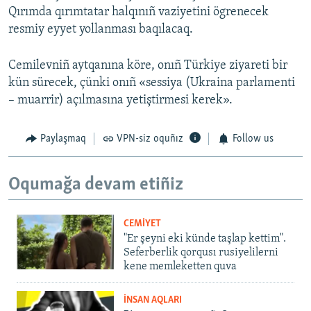
Qırımda qırımtatar halqınıñ vaziyetini ögrenecek
resmiy eyyet yollanması baqılacaq.
Cemilevniñ aytqanına köre, onıñ Türkiye ziyareti bir
kün sürecek, çünki onıñ «sessiya (Ukraina parlamenti
– muarrir) açılmasına yetiştirmesi kerek».
Paylaşmaq
VPN-siz oquñız
Follow us
Oqumağa devam etiñiz
CEMİYET
"Er şeyni eki künde taşlap kettim".
Seferberlik qorqusı rusiyelilerni
kene memleketten quva
İNSAN AQLARI