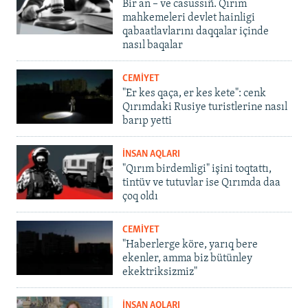
Bir an – ve casussıñ. Qırım
mahkemeleri devlet hainligi
qabaatlavlarını daqqalar içinde
nasıl baqalar
CEMİYET
"Er kes qaça, er kes kete": cenk
Qırımdaki Rusiye turistlerine nasıl
barıp yetti
İNSAN AQLARI
"Qırım birdemligi" işini toqtattı,
tintüv ve tutuvlar ise Qırımda daa
çoq oldı
CEMİYET
"Haberlerge köre, yarıq bere
ekenler, amma biz bütünley
ekektriksizmiz"
İNSAN AQLARI