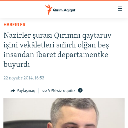
Link
açıqlığı
Esas
HABERLER
mündericege
HABERLER
Nazirler şurası Qırımnı qaytaruv
qaytmaq
SİYASET
Baş
işini vekâletleri sıñırlı olğan beş
İQTİSADİYAT
navigatsiyağa
insandan ibaret departamentke
qaytmaq
CEMİYET
buyurdı
Qıdıruvğa
MEDENİYET
qaytmaq
22 noyabr 2014, 16:53
İNSAN AQLARI
Paylaşmaq
VPN-siz oquñız
VİDEO
SÜRET
BLOGLAR
FİKİR