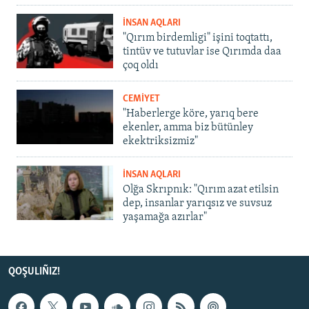
İNSAN AQLARI
"Qırım birdemligi" işini toqtattı,
tintüv ve tutuvlar ise Qırımda daa
çoq oldı
CEMİYET
"Haberlerge köre, yarıq bere
ekenler, amma biz bütünley
ekektriksizmiz"
İNSAN AQLARI
Olğa Skrıpnık: "Qırım azat etilsin
dep, insanlar yarıqsız ve suvsuz
yaşamağa azırlar"
QOŞULIÑIZ!