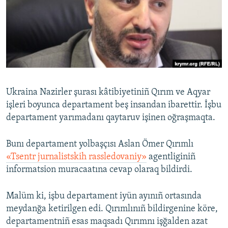
Русский
Українською
QOŞULIÑIZ!
Ukraina Nazirler şurası kâtibiyetiniñ Qırım ve Aqyar
işleri boyunca departament beş insandan ibarettir. İşbu
RFE/RS bütün saytları
departament yarımadanı qaytaruv işinen oğraşmaqta.
Bunı departament yolbaşçısı Aslan Ömer Qırımlı
«Tsentr jurnalistskih rassledovaniy»
agentliginiñ
informatsion muracaatına cevap olaraq bildirdi.
Malüm ki, işbu departament iyün ayınıñ ortasında
meydanğa ketirilgen edi. Qırımlınıñ bildirgenine köre,
departamentniñ esas maqsadı Qırımnı işğalden azat