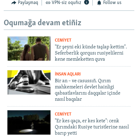
Paylaşmaq
VPN-siz oquñız
Follow us
Oqumağa devam etiñiz
CEMİYET
"Er şeyni eki künde taşlap kettim".
Seferberlik qorqusı rusiyelilerni
kene memleketten quva
İNSAN AQLARI
Bir an – ve casussıñ. Qırım
mahkemeleri devlet hainligi
qabaatlavlarını daqqalar içinde
nasıl baqalar
CEMİYET
"Er kes qaça, er kes kete": cenk
Qırımdaki Rusiye turistlerine nasıl
barıp yetti