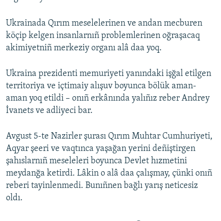
Ukrainada Qırım meselelerinen ve andan mecburen
köçip kelgen insanlarnıñ problemlerinen oğraşacaq
akimiyetniñ merkeziy organı alâ daa yoq.
Ukraina prezidenti memuriyeti yanındaki işğal etilgen
territoriya ve içtimaiy alışuv boyunca bölük aman-
aman yoq etildi – onıñ erkânında yalıñız reber Andrey
İvanets ve adliyeci bar.
Avgust 5-te Nazirler şurası Qırım Muhtar Cumhuriyeti,
Aqyar şeeri ve vaqtınca yaşağan yerini deñiştirgen
şahıslarnıñ meseleleri boyunca Devlet hızmetini
meydanğa ketirdi. Lâkin o alâ daa çalışmay, çünki onıñ
reberi tayinlenmedi. Bunıñnen bağlı yarış neticesiz
oldı.