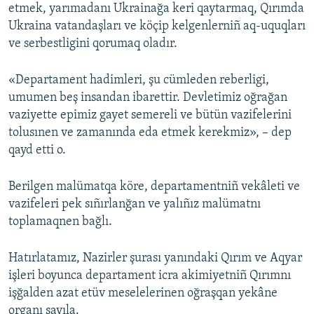
etmek, yarımadanı Ukrainağa keri qaytarmaq, Qırımda
Ukraina vatandaşları ve köçip kelgenlerniñ aq-uquqları
ve serbestligini qorumaq oladır.
«Departament hadimleri, şu cümleden reberligi,
umumen beş insandan ibarettir. Devletimiz oğrağan
vaziyette epimiz gayet semereli ve bütün vazifelerini
tolusınen ve zamanında eda etmek kerekmiz», – dep
qayd etti o.
Berilgen malümatqa köre, departamentniñ vekâleti ve
vazifeleri pek sıñırlanğan ve yalıñız malümatnı
toplamaqnen bağlı.
Hatırlatamız, Nazirler şurası yanındaki Qırım ve Aqyar
işleri boyunca departament icra akimiyetniñ Qırımnı
işğalden azat etüv meselelerinen oğraşqan yekâne
organı sayıla.