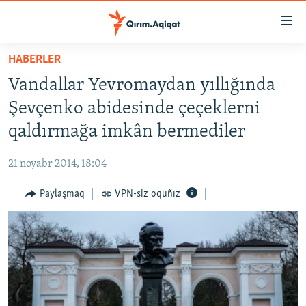
Link
açıqlığı
Esas
HABERLER
mündericege
HABERLER
Vandallar Yevromaydan yıllığında
qaytmaq
SİYASET
Baş
Şevçenko abidesinde çeçeklerni
İQTİSADİYAT
navigatsiyağa
qaldırmağa imkân bermediler
qaytmaq
CEMİYET
Qıdıruvğa
21 noyabr 2014, 18:04
MEDENİYET
qaytmaq
Paylaşmaq
VPN-siz oquñız
İNSAN AQLARI
VİDEO
SÜRET
BLOGLAR
FİKİR