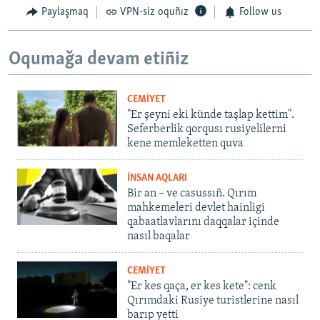
Paylaşmaq
VPN-siz oquñız
Follow us
Oqumağa devam etiñiz
CEMİYET
"Er şeyni eki künde taşlap kettim".
Seferberlik qorqusı rusiyelilerni
kene memleketten quva
İNSAN AQLARI
Bir an – ve casussıñ. Qırım
mahkemeleri devlet hainligi
qabaatlavlarını daqqalar içinde
nasıl baqalar
CEMİYET
"Er kes qaça, er kes kete": cenk
Qırımdaki Rusiye turistlerine nasıl
barıp yetti