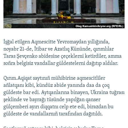
Русский
Українською
QOŞULIÑIZ!
İşğal etilgen Aqmescitte Yevromaydan yıllığında,
noyabr 21-de, İtibar ve Azatlıq Kününde, qırımlılar
Taras Şevçenko abidesine çeçeklerni ketirdiler, amma
RFE/RS bütün saytları
soñra belgisiz vandallar güldestelerni dağıtıp aldılar.
Qırım.Aqiqat saytınıñ mühibirine aqmescitliler
añlatqanı kibi, kündüz abide yanında daa da çoq
güldeste bar edi. Aytqanlarına binayen, Ukraina tuğrası
şeklinde ve bayrağı tüsünde yapılğan qanser
gülçemberi ayırı diqqatnı celp ete edi, birazdan bu
güldeste de vandallarnıñ tarafından dağıtıldı.