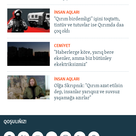
İNSAN AQLARI
"Qırım birdemligi" işini toqtattı,
tintüv ve tutuvlar ise Qırımda daa
çoq oldı
CEMİYET
"Haberlerge köre, yarıq bere
ekenler, amma biz bütünley
ekektriksizmiz"
İNSAN AQLARI
Olğa Skrıpnık: "Qırım azat etilsin
dep, insanlar yarıqsız ve suvsuz
yaşamağa azırlar"
QOŞULIÑIZ!