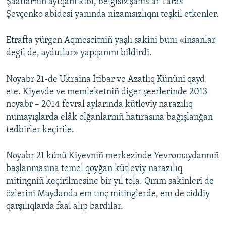
Şaatlarnıñ aytqanı kibi, belgisiz şahıslar Taras
Şevçenko abidesi yanında nizamsızlıqnı teşkil etkenler.
Etrafta yürgen Aqmescitniñ yaşlı sakini bunı «insanlar
degil de, aydutlar» yapqanını bildirdi.
Noyabr 21-de Ukraina İtibar ve Azatlıq Kününi qayd
ete. Kiyevde ve memleketniñ diger şeerlerinde 2013
noyabr – 2014 fevral aylarında kütleviy narazılıq
numayışlarda elâk olğanlarnıñ hatırasına bağışlanğan
tedbirler keçirile.
Noyabr 21 künü Kiyevniñ merkezinde Yevromaydannıñ
başlanmasına temel qoyğan kütleviy narazılıq
mitingniñ keçirilmesine bir yıl tola. Qırım sakinleri de
özlerini Maydanda em tınç mitinglerde, em de ciddiy
qarşılıqlarda faal alıp bardılar.