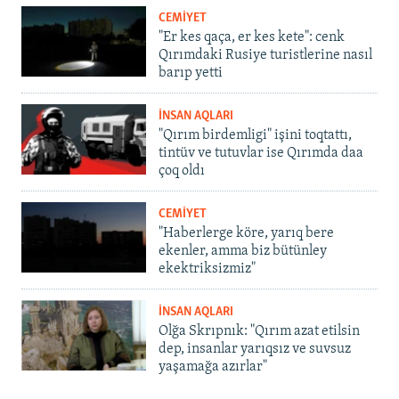
CEMİYET
"Er kes qaça, er kes kete": cenk
Qırımdaki Rusiye turistlerine nasıl
barıp yetti
İNSAN AQLARI
"Qırım birdemligi" işini toqtattı,
tintüv ve tutuvlar ise Qırımda daa
çoq oldı
CEMİYET
"Haberlerge köre, yarıq bere
ekenler, amma biz bütünley
ekektriksizmiz"
İNSAN AQLARI
Olğa Skrıpnık: "Qırım azat etilsin
dep, insanlar yarıqsız ve suvsuz
yaşamağa azırlar"