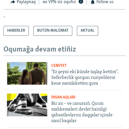
Paylaşmaq
VPN-siz oquñız
Follow us
*
HABERLER
BUTÜN MALÜMAT
AKTUAL
Oqumağa devam etiñiz
CEMİYET
"Er şeyni eki künde taşlap kettim".
Seferberlik qorqusı rusiyelilerni
kene memleketten quva
İNSAN AQLARI
Bir an – ve casussıñ. Qırım
mahkemeleri devlet hainligi
qabaatlavlarını daqqalar içinde
nasıl baqalar