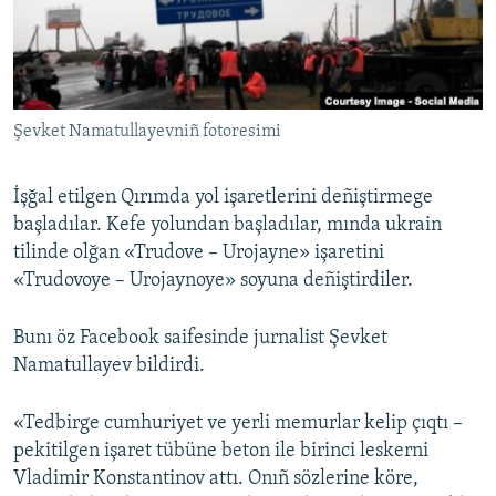
Русский
Українською
Şevket Namatullayevniñ fotoresimi
QOŞULIÑIZ!
İşğal etilgen Qırımda yol işaretlerini deñiştirmege
başladılar. Kefe yolundan başladılar, mında ukrain
RFE/RS bütün saytları
tilinde olğan «Trudove – Urojayne» işaretini
«Trudovoye – Urojaynoye» soyuna deñiştirdiler.
Bunı öz Facebook saifesinde jurnalist Şevket
Namatullayev bildirdi.
«Tedbirge cumhuriyet ve yerli memurlar kelip çıqtı –
pekitilgen işaret tübüne beton ile birinci leskerni
Vladimir Konstantinov attı. Onıñ sözlerine köre,