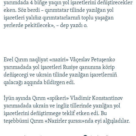
yarımdada 4 biñge yaqın yol işaretlerini deñiştirecekler
eken. Söz berdi – qırımtatar tilinde yazılğan yol
işaretleri yalıñız qırımtatarlarnıñ toplu yaşağan
yerlerde pekitilecek», – dep yazdı o.
Evel Qırım naqliyat «naziri» Vâçeslav Petuşenko
yarımadada yol işaretleri Rusiye qanunına körip
deñişecegi ve ukrain tilinde yazılğan işaretlerniñ
qalacağı aqqında bildirgen edi.
İyün ayında Qırım «spikeri» Vladimir Konstantinov
yarımadada ukrain ve ingliz tillerinde yazılğan yol
işaretlerini deñiştirmege teklif etken edi. Bu
teşebbüsni Qırım «Nazirler şurası»nda eyi alğışladılar.