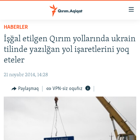
Link
açıqlığı
Esas
HABERLER
mündericege
HABERLER
İşğal etilgen Qırım yollarında ukrain
qaytmaq
SİYASET
Baş
tilinde yazılğan yol işaretlerini yoq
İQTİSADİYAT
navigatsiyağa
eteler
qaytmaq
CEMİYET
Qıdıruvğa
21 noyabr 2014, 14:28
MEDENİYET
qaytmaq
Paylaşmaq
VPN-siz oquñız
İNSAN AQLARI
VİDEO
SÜRET
BLOGLAR
FİKİR