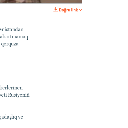
Doğru link
EMBED
SHARE
çenistandan
e qabartmamaq
n qorquza
skerlerinen
yeti Rusiyeniñ
qadaşlıq ve