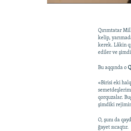
0:00
0:02:46
Qırımtatar Mil
kelip, yarıma
kerek. Lâkin q
ediler ve şimdi
Bu aqqında o
Q
«Birisi eki hal
semetdeşlerimn
qorquzalar. Bu
şimdiki rejimin
O, şunı da qayd
ğayet sıcaqtır.