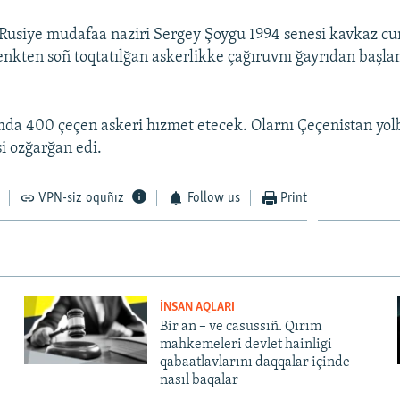
 Rusiye mudafaa naziri Sergey Şoygu 1994 senesi kavkaz c
cenkten soñ toqtatılğan askerlikke çağıruvnı ğayrıdan başl
a 400 çeçen askeri hızmet etecek. Olarnı Çeçenistan yol
i ozğarğan edi.
VPN-siz oquñız
Follow us
Print
İNSAN AQLARI
Bir an – ve casussıñ. Qırım
mahkemeleri devlet hainligi
qabaatlavlarını daqqalar içinde
nasıl baqalar