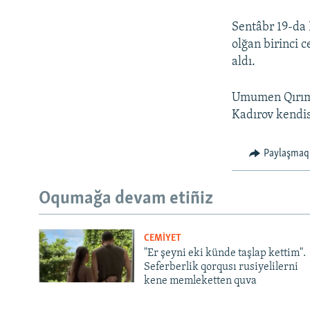
Sentâbr 19-da
olğan birinci 
aldı.
Umumen Qırımd
Kadırov kendis
Paylaşmaq
Oqumağa devam etiñiz
CEMİYET
"Er şeyni eki künde taşlap kettim".
Seferberlik qorqusı rusiyelilerni
kene memleketten quva