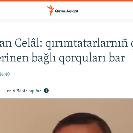
n Celâl: qırımtatarlarnıñ
erinen bağlı qorquları bar
14:40
VPN-siz oquñız