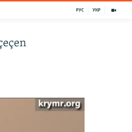
РУС
УКР
 çeçen