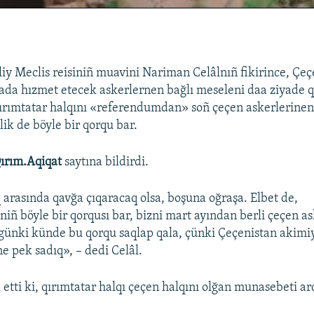
liy Meclis reisiniñ muavini Nariman Celâlnıñ fikirince, Çe
dada hızmet etecek askerlernen bağlı meseleni daa ziyad
ırımtatar halqını «referendumdan» soñ çeçen askerlerine
lik de böyle bir qorqu bar.
ırım.Aqiqat
saytına bildirdi.
q arasında qavğa çıqaracaq olsa, boşuna oğraşa. Elbet de,
iñ böyle bir qorqusı bar, bizni mart ayından berli çeçen a
günki künde bu qorqu saqlap qala, çünki Çeçenistan akimi
e pek sadıq», – dedi Celâl.
 etti ki, qırımtatar halqı çeçen halqını olğan munasebeti ar