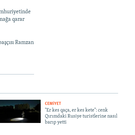
umhuriyetinde
amağa qarar
başçısı Ramzan
CEMİYET
"Er kes qaça, er kes kete": cenk
Qırımdaki Rusiye turistlerine nasıl
barıp yetti