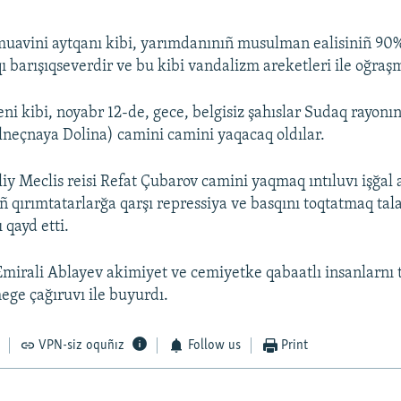
muavini aytqanı kibi, yarımdanınıñ musulman ealisiniñ 90%
qı barışıqseverdir ve bu kibi vandalizm areketleri ile oğraş
eni kibi, noyabr 12-de, gece, belgisiz şahıslar Sudaq rayonı
neçnaya Dolina) camini camini yaqacaq oldılar.
liy Meclis reisi Refat Çubarov camini yaqmaq ıntıluvı işğal
 qırımtatarlarğa qarşı repressiya ve basqını toqtatmaq tala
 qayd etti.
Emirali Ablayev akimiyet ve cemiyetke qabaatlı insanlarnı 
ege çağıruvı ile buyurdı.
VPN-siz oquñız
Follow us
Print