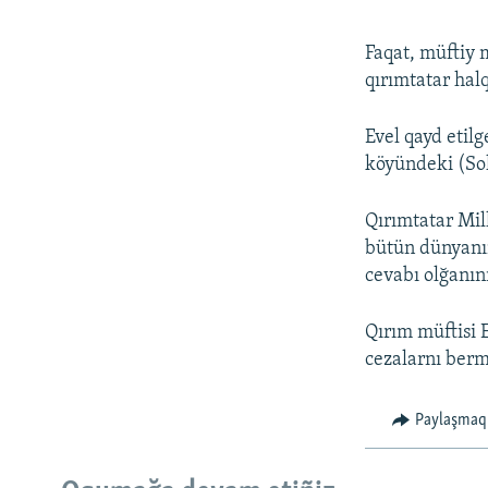
Faqat, müftiy 
qırımtatar hal
Evel qayd etilg
köyündeki (Sol
Qırımtatar Mil
bütün dünyanıñ
cevabı olğanını
Qırım müftisi 
cezalarnı berm
Paylaşmaq