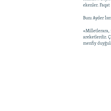
ekenler. Faqat
Bunı Ayder İsm
«Milletlerara,
areketlerdir. Ç
menfiy duyğula