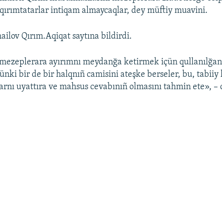
 qırımtatarlar intiqam almaycaqlar, dey müftiy muavini.
ailov Qırım.Aqiqat saytına bildirdi.
 mezeplerara ayırımnı meydanğa ketirmek içün qullanılğan 
ünki bir de bir halqnıñ camisini ateşke berseler, bu, tabiiy k
rnı uyattıra ve mahsus cevabınıñ olmasını tahmin ete», – 