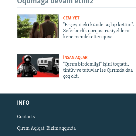
Oqumağa devam etiñiz
CEMİYET
"Er şeyni eki künde taşlap kettim".
Seferberlik qorqusı rusiyelilerni
kene memleketten quva
İNSAN AQLARI
"Qırım birdemligi" işini toqtattı,
tintüv ve tutuvlar ise Qırımda daa
çoq oldı
Русский
Українською
INFO
Contacts
QOŞULIÑIZ!
Qırım.Aqiqat. Bizim aqqında