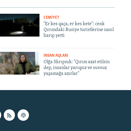
CEMİYET
"Er kes qaça, er kes kete": cenk
Qırımdaki Rusiye turistlerine nasıl
barıp yetti
İNSAN AQLARI
Olğa Skrıpnık: "Qırım azat etilsin
dep, insanlar yarıqsız ve suvsuz
yaşamağa azırlar"