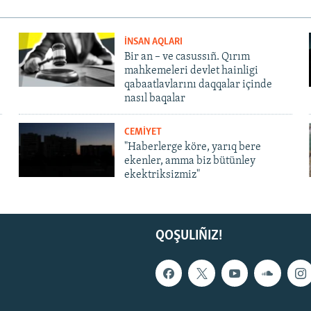
İNSAN AQLARI
Bir an – ve casussıñ. Qırım
mahkemeleri devlet hainligi
qabaatlavlarını daqqalar içinde
nasıl baqalar
CEMİYET
"Haberlerge köre, yarıq bere
ekenler, amma biz bütünley
ekektriksizmiz"
QOŞULIÑIZ!