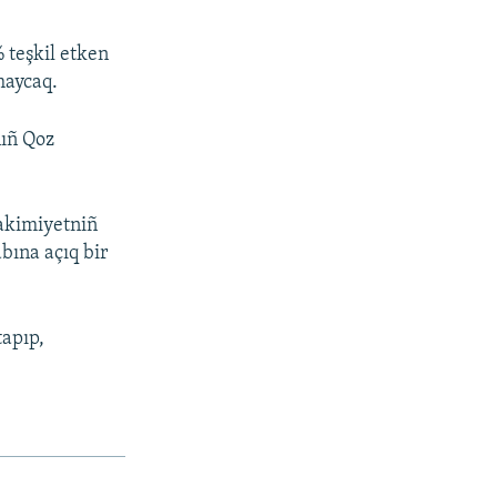
 teşkil etken
maycaq.
nıñ Qoz
 akimiyetniñ
bına açıq bir
tapıp,