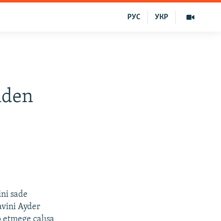
РУС
УКР
nden
ini sade
vini Ayder
 etmege çalışa