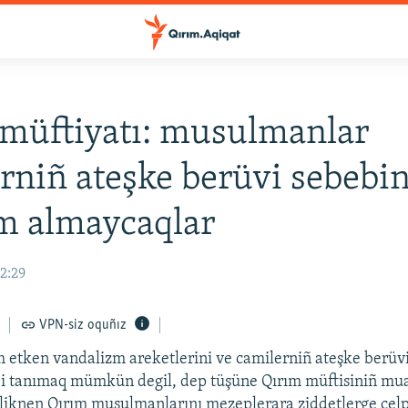
müftiyatı: musulmanlar
rniñ ateşke berüvi sebebi
m almaycaqlar
12:29
VPN-siz oquñız
etken vandalizm areketlerini ve camilerniñ ateşke berüv
bi tanımaq mümkün degil, dep tüşüne Qırım müftisiniñ mua
eliknen Qırım musulmanlarını mezeplerara ziddetlerge celp