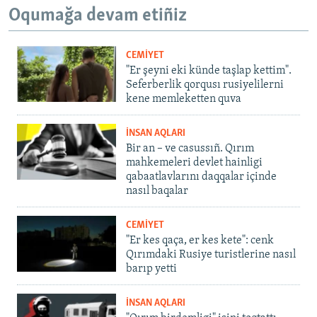
Oqumağa devam etiñiz
CEMİYET
"Er şeyni eki künde taşlap kettim".
Seferberlik qorqusı rusiyelilerni
kene memleketten quva
İNSAN AQLARI
Bir an – ve casussıñ. Qırım
mahkemeleri devlet hainligi
qabaatlavlarını daqqalar içinde
nasıl baqalar
CEMİYET
"Er kes qaça, er kes kete": cenk
Qırımdaki Rusiye turistlerine nasıl
barıp yetti
İNSAN AQLARI