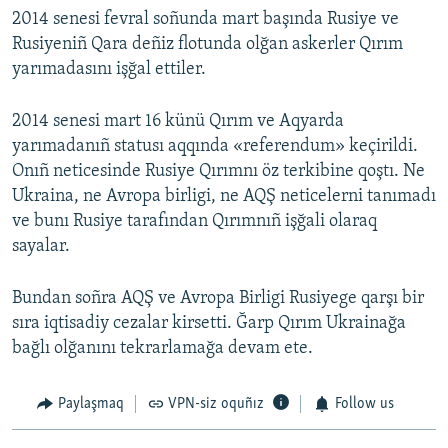
2014 senesi fevral soñunda mart başında Rusiye ve
Rusiyeniñ Qara deñiz flotunda olğan askerler Qırım
yarımadasını işğal ettiler.
2014 senesi mart 16 künü Qırım ve Aqyarda
yarımadanıñ statusı aqqında «referendum» keçirildi.
Onıñ neticesinde Rusiye Qırımnı öz terkibine qoştı. Ne
Ukraina, ne Avropa birligi, ne AQŞ neticelerni tanımadı
ve bunı Rusiye tarafından Qırımnıñ işğali olaraq
sayalar.
Bundan soñra AQŞ ve Avropa Birligi Rusiyege qarşı bir
sıra iqtisadiy cezalar kirsetti. Ğarp Qırım Ukrainağa
bağlı olğanını tekrarlamağa devam ete.
Paylaşmaq
VPN-siz oquñız
Follow us