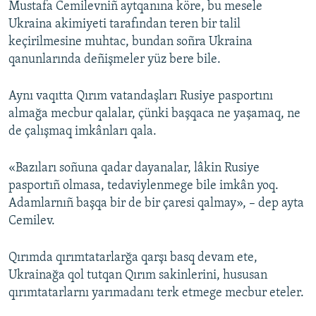
Mustafa Cemilevniñ aytqanına köre, bu mesele
Ukraina akimiyeti tarafından teren bir talil
keçirilmesine muhtac, bundan soñra Ukraina
qanunlarında deñişmeler yüz bere bile.
Aynı vaqıtta Qırım vatandaşları Rusiye pasportını
almağa mecbur qalalar, çünki başqaca ne yaşamaq, ne
de çalışmaq imkânları qala.
«Bazıları soñuna qadar dayanalar, lâkin Rusiye
pasportıñ olmasa, tedaviylenmege bile imkân yoq.
Adamlarnıñ başqa bir de bir çaresi qalmay», – dep ayta
Cemilev.
Qırımda qırımtatarlarğa qarşı basq devam ete,
Ukrainağa qol tutqan Qırım sakinlerini, hususan
qırımtatarlarnı yarımadanı terk etmege mecbur eteler.