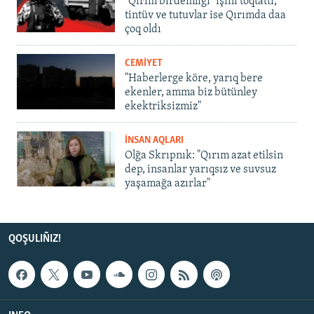
"Qırım birdemligi" işini toqtattı,
tintüv ve tutuvlar ise Qırımda daa
çoq oldı
CEMİYET
"Haberlerge köre, yarıq bere
ekenler, amma biz bütünley
ekektriksizmiz"
İNSAN AQLARI
Olğa Skrıpnık: "Qırım azat etilsin
dep, insanlar yarıqsız ve suvsuz
yaşamağa azırlar"
QOŞULIÑIZ!