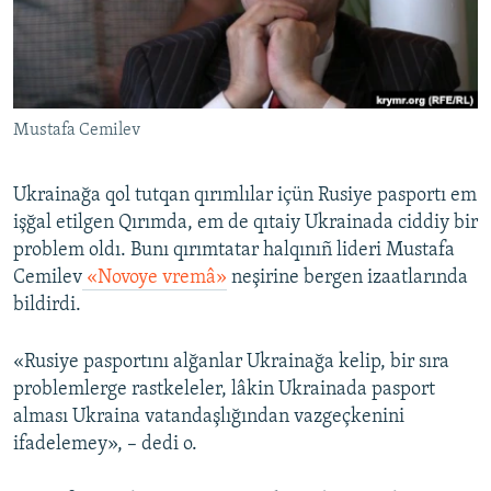
Русский
Українською
Mustafa Cemilev
QOŞULIÑIZ!
Ukrainağa qol tutqan qırımlılar içün Rusiye pasportı em
işğal etilgen Qırımda, em de qıtaiy Ukrainada ciddiy bir
RFE/RS bütün saytları
problem oldı. Bunı qırımtatar halqınıñ lideri Mustafa
Cemilev
«Novoye vremâ»
neşirine bergen izaatlarında
bildirdi.
«Rusiye pasportını alğanlar Ukrainağa kelip, bir sıra
problemlerge rastkeleler, lâkin Ukrainada pasport
alması Ukraina vatandaşlığından vazgeçkenini
ifadelemey», – dedi o.