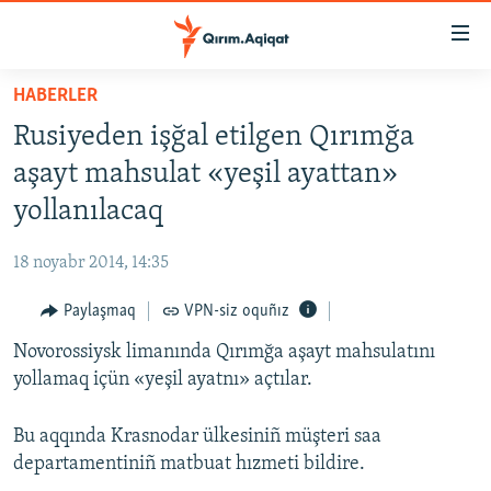
Link
açıqlığı
Esas
HABERLER
mündericege
HABERLER
Rusiyeden işğal etilgen Qırımğa
qaytmaq
SİYASET
Baş
aşayt mahsulat «yeşil ayattan»
İQTİSADİYAT
navigatsiyağa
yollanılacaq
qaytmaq
CEMİYET
Qıdıruvğa
18 noyabr 2014, 14:35
MEDENİYET
qaytmaq
Paylaşmaq
VPN-siz oquñız
İNSAN AQLARI
Novorossiysk limanında Qırımğa aşayt mahsulatını
VİDEO
yollamaq içün «yeşil ayatnı» açtılar.
SÜRET
BLOGLAR
Bu aqqında Krasnodar ülkesiniñ müşteri saa
departamentiniñ matbuat hızmeti bildire.
FİKİR