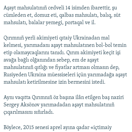
Aşayt mahsulatınıñ cedveli 14 isimden ibarettir, şu
Русский
cümleden et, domuz eti, qalbas mahsulatı, balıq, süt
Українською
mahsulatı, balalar yemegi, portaqal ve il.
QOŞULIÑIZ!
Qırımnıñ yerli akimiyeti qıtaiy Ukrainadan mal
kelmesi, yarımadanı aşayt mahsulatınen bol-bol temin
etip olamaycaqlarını tanıdı. Qırım akimiyeti keçit işi
avağa bağlı olğanından sebep, em de aşayt
RFE/RS bütün saytları
mahsulatınıñ qıtlığı ve fiyatlar artması olmasın dep,
Rusiyeden Ukraina müessiseleri içün yarımadağa aşayt
mahsulatı ketirilmesine izin bermesini istedi.
Aynı vaqıtta Qırımnıñ öz başına ilân etilgen baş naziri
Sergey Aksönov yarımadadan aşayt mahsulatınıñ
çıqarılmasını sıñırladı.
Böylece, 2015 senesi aprel ayına qadar «içtimaiy