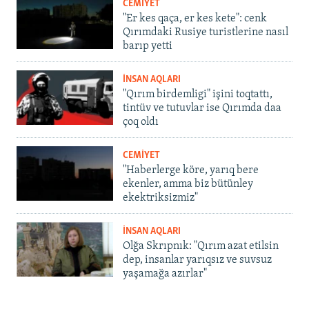
CEMİYET
"Er kes qaça, er kes kete": cenk
Qırımdaki Rusiye turistlerine nasıl
barıp yetti
İNSAN AQLARI
"Qırım birdemligi" işini toqtattı,
tintüv ve tutuvlar ise Qırımda daa
çoq oldı
CEMİYET
"Haberlerge köre, yarıq bere
ekenler, amma biz bütünley
ekektriksizmiz"
İNSAN AQLARI
Olğa Skrıpnık: "Qırım azat etilsin
dep, insanlar yarıqsız ve suvsuz
yaşamağa azırlar"