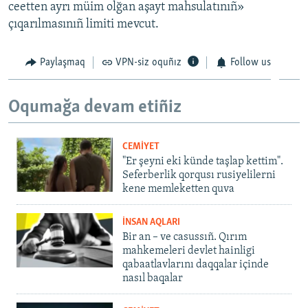
ceetten ayrı müim olğan aşayt mahsulatınıñ»
çıqarılmasınıñ limiti mevcut.
Paylaşmaq
VPN-siz oquñız
Follow us
Oqumağa devam etiñiz
CEMİYET
"Er şeyni eki künde taşlap kettim".
Seferberlik qorqusı rusiyelilerni
kene memleketten quva
İNSAN AQLARI
Bir an – ve casussıñ. Qırım
mahkemeleri devlet hainligi
qabaatlavlarını daqqalar içinde
nasıl baqalar