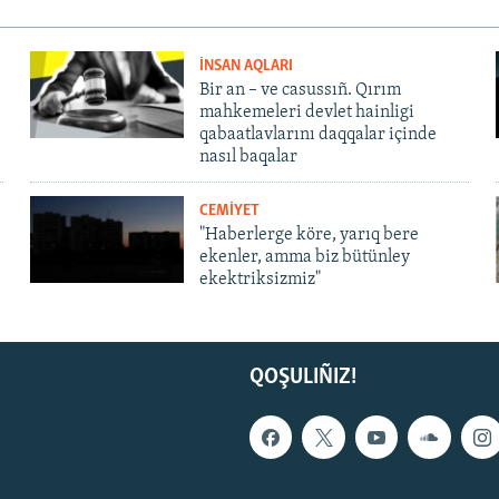
İNSAN AQLARI
Bir an – ve casussıñ. Qırım
mahkemeleri devlet hainligi
qabaatlavlarını daqqalar içinde
nasıl baqalar
CEMİYET
"Haberlerge köre, yarıq bere
ekenler, amma biz bütünley
ekektriksizmiz"
QOŞULIÑIZ!