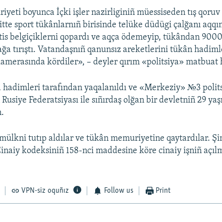
yeti boyunca İçki işler nazirliginiñ müessiseden tış qoruv
tte sport tükânlarnıñ birisinde telüke düdügi çalğanı aqqı
is belgiçiklerni qopardı ve aqça ödemeyip, tükândan 9000
ğa tırıştı. Vatandaşnıñ qanunsız areketlerini tükân hadiml
amerasında kördiler», – deyler qırım «politsiya» matbuat
 hadimleri tarafından yaqalanıldı ve «Merkeziy» №3 polit
n Rusiye Federatsiyası ile sıñırdaş olğan bir devletniñ 29 ya
n.
 mülkni tutıp aldılar ve tükân memuriyetine qaytardılar. Ş
Cinaiy kodeksiniñ 158-nci maddesine köre cinaiy işniñ açı
VPN-siz oquñız
Follow us
Print