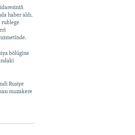
 idaresiniñ
nda haber aldı.
 rublege
eri
 hızmetinde.
siya bölügine
şındaki
imdi Rusiye
lması muzakere