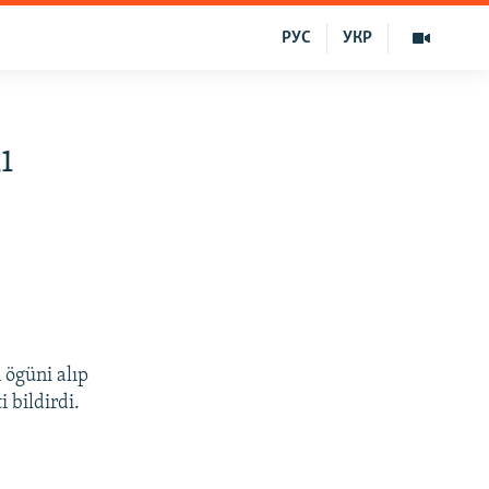
РУС
УКР
ı
 ögüni alıp
 bildirdi.