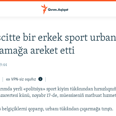
itte bir erkek sport urban
lamağa areket etti
19:44
VPN-siz oquñız
ırımda yerli «politsiya» sport kiyim tükânından hırsızlıqnıñ
bazarertesi künü, noyabr 17-de, müessiseniñ matbuat hızmeti
 belgіçiklerni qoparıp, urbanı tükândan çıqarmağa tırıştı.