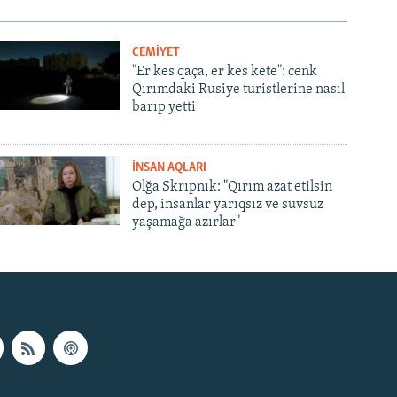
CEMİYET
"Er kes qaça, er kes kete": cenk
Qırımdaki Rusiye turistlerine nasıl
barıp yetti
İNSAN AQLARI
Olğa Skrıpnık: "Qırım azat etilsin
dep, insanlar yarıqsız ve suvsuz
yaşamağa azırlar"