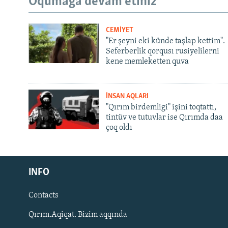
Oqumağa devam etiñiz
CEMİYET
"Er şeyni eki künde taşlap kettim".
Seferberlik qorqusı rusiyelilerni
kene memleketten quva
İNSAN AQLARI
"Qırım birdemligi" işini toqtattı,
tintüv ve tutuvlar ise Qırımda daa
çoq oldı
Русский
Українською
INFO
Contacts
QOŞULIÑIZ!
Qırım.Aqiqat. Bizim aqqında