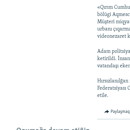
«Qırım Cumhuri
bölügi Aqmesci
Müşteri miqyat
urbanı çıqarma
videonezaret k
Adam politsiya
ketirildi. İnsa
vatandaşı eke
Hırsızlanılğan
Federatsiyası 
etile.
Paylaşmaq