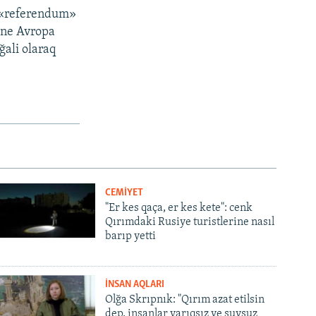
a «referendum»
, ne Avropa
ğali olaraq
CEMİYET
"Er kes qaça, er kes kete": cenk
Qırımdaki Rusiye turistlerine nasıl
barıp yetti
İNSAN AQLARI
Olğa Skrıpnık: "Qırım azat etilsin
dep, insanlar yarıqsız ve suvsuz