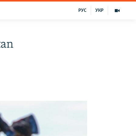
РУС
УКР
tan