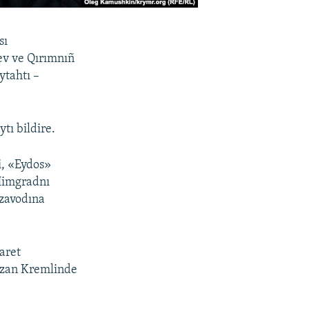
sı
sev ve Qırımnıñ
ytahtı –
tı bildire.
i, «Eydos»
Himgradnı
 zavodına
aret
Qazan Kremlinde