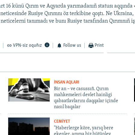
art 16 künü Qırım ve Aqyarda yarımadanıñ statusı aqqınd
ñ neticesinde Rusiye Qırımnı öz terkibine qoştı. Ne Ukraina
Ş neticelerni tanımadı ve bunı Rusiye tarafından Qırımnıñ iş
VPN-siz oquñız
Follow us
Print
İNSAN AQLARI
Bir an – ve casussıñ. Qırım
mahkemeleri devlet hainligi
qabaatlavlarını daqqalar içinde
nasıl baqalar
CEMİYET
"Haberlerge köre, yarıq bere
ekenler, amma biz bütünley