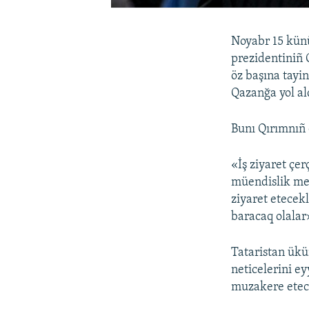
Noyabr 15 künü
prezidentiniñ 
öz başına tayin
Qazanğa yol al
Bunı Qırımnıñ 
«İş ziyaret çe
müendislik me
ziyaret etecek
baracaq olalar
Tataristan ükü
neticelerini e
muzakere etec