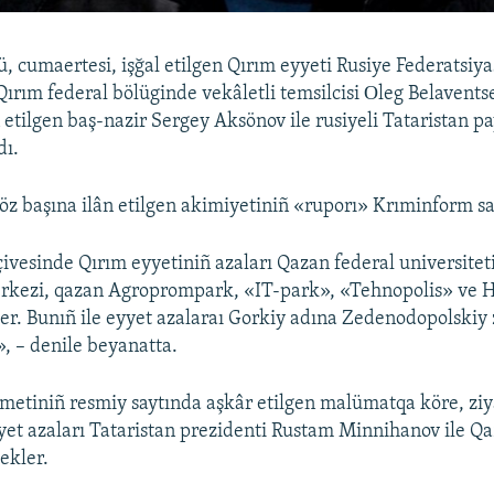
, cumaertesi, işğal etilgen Qırım eyyeti Rusiye Federatsiya
Qırım federal bölüginde vekâletli temsilcisi Оleg Belavent
 etilgen baş-nazir Sergey Aksönov ile rusiyeli Tataristan pa
dı.
öz başına ilân etilgen akimiyetiniñ «ruporı» Krıminform say
rçivesinde Qırım eyyetiniñ azaları Qazan federal universitet
rkezi, qazan Agroprompark, «IT-park», «Tehnopolis» ve 
ler. Bunıñ ile eyyet azalaraı Gorkiy adına Zedenodopolskiy
», – denile beyanatta.
metiniñ resmiy saytında aşkâr etilgen malümatqa köre, ziy
yyet azaları Tataristan prezidenti Rustam Minnihanov ile 
ekler.