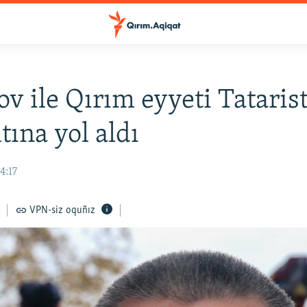
v ile Qırım eyyeti Tataris
tına yol aldı
4:17
VPN-siz oquñız