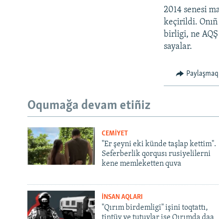
2014 senesi m
keçirildi. Onı
birligi, ne AQ
sayalar.
Paylaşmaq
Oqumağa devam etiñiz
CEMİYET
"Er şeyni eki künde taşlap kettim".
Seferberlik qorqusı rusiyelilerni
kene memleketten quva
İNSAN AQLARI
"Qırım birdemligi" işini toqtattı,
tintüv ve tutuvlar ise Qırımda daa