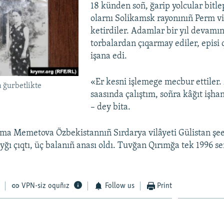
18 künden soñ, ğarip yolcular bitlep
olarnı Solikamsk rayonınıñ Perm vi
ketirdiler. Adamlar bir yıl devamı
torbalardan çıqarmay ediler, episi 
işana edi.
«Er kesni işlemege mecbur ettiler.
 ğurbetlikte
saasında çalıştım, soñra kâğıt işhan
– dey bita.
tma Memetova Özbekistannıñ Sırdarya vilâyeti Gülistan şee
yğı çıqtı, üç balanıñ anası oldı. Tuvğan Qırımğa tek 1996 s
VPN-siz oquñız
Follow us
Print