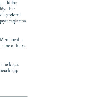
 qaldılar,
lâyetine
nda şeylerni
qaytacaqlarına
 Men hocalıq
esine aldılar»,
rine köçti.
enesi köçip