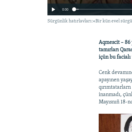
0:00
Sürgünlik hatırlavları:«Bir kün evel sürgü
Aqmescit – 86
tamırları Qara
içün bu facialı
Cenk devamınd
apayınen yaşay
qırımtatarlarn
inanmadı, çünk
Mayısnıñ 18-nd