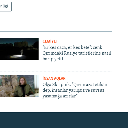
nligi
CEMİYET
"Er kes qaça, er kes kete": cenk
Qırımdaki Rusiye turistlerine nasıl
barıp yetti
İNSAN AQLARI
Olğa Skrıpnık: "Qırım azat etilsin
dep, insanlar yarıqsız ve suvsuz
yaşamağa azırlar"