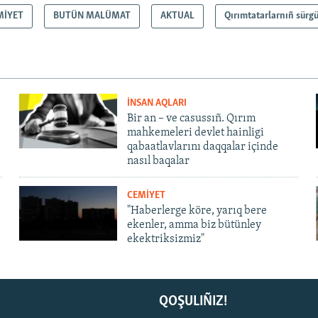
MİYET
BUTÜN MALÜMAT
AKTUAL
Qırımtatarlarnıñ sürgü
İNSAN AQLARI
Bir an – ve casussıñ. Qırım
mahkemeleri devlet hainligi
qabaatlavlarını daqqalar içinde
nasıl baqalar
CEMİYET
"Haberlerge köre, yarıq bere
ekenler, amma biz bütünley
ekektriksizmiz"
QOŞULIÑIZ!