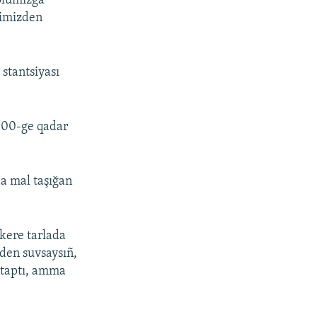
olumızğa
vimizden
 stantsiyası
:00-ge qadar
da mal taşığan
 kere tarlada
rden suvsaysıñ,
a taptı, amma