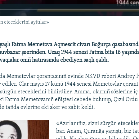
n eteceklerini ayttılar»
 yaşlı Fatma Memetova Aqmescit civarı Boğurça qasabasın
suvbazar şeerinden. Uzaq 1944 senesi Fatma bita 16 yaşında
 vaqialar onıñ hatırasında ebediyen saqlı qaldı.
a Memetovlar qorantasınıñ evinde NKVD reberi Andrey İ
 ediler. Olar mayıs 17 künü 1944 senesi Memetovlar qoran
 sürgün eteceklerini bildirdiler. Amma, olarnıñ sözlerine iç
i Fatma Memetovanıñ eñiştesi cebede bulunıp, Qızıl Ordu 
e tañda evlerine eki sker ve zabit keldi.
«Azırlanıñız, sizni sürgün etecekle
bar. Anam, Quranğa yapıştı, biz t