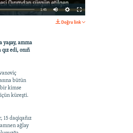
1:45
Doğru link
EMBED
SHARE
da yaşay, amma
 qız edi, onıñ
vanoviç
tasına bütün
 bir kimse
içün küreşti.
r, 15 daqiqañız
atamnen ağlay