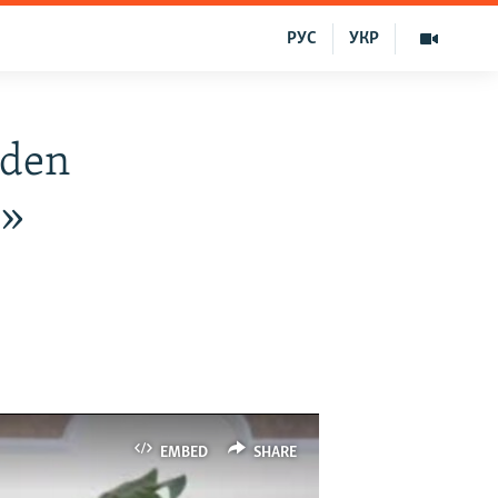
РУС
УКР
lden
r»
EMBED
SHARE