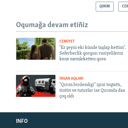
QIRIM
CE
Oqumağa devam etiñiz
CEMİYET
"Er şeyni eki künde taşlap kettim".
Seferberlik qorqusı rusiyelilerni
kene memleketten quva
İNSAN AQLARI
"Qırım birdemligi" işini toqtattı,
tintüv ve tutuvlar ise Qırımda daa
çoq oldı
Русский
INFO
Українською