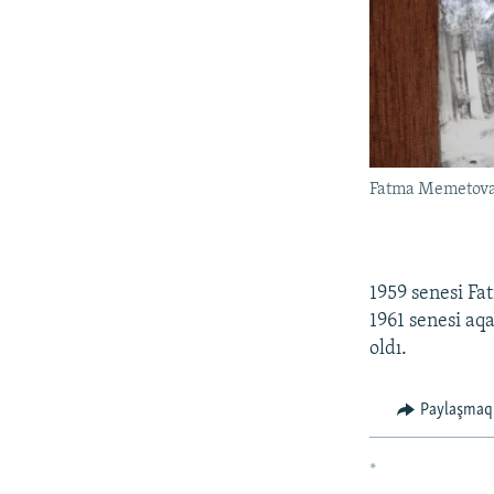
Fatma Memetova
1959 senesi Fa
1961 senesi aqa
oldı.
Paylaşmaq
*