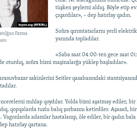
edik. Ne alacağımıznı bilmedik. Q
tüşken şeylerni aldıq. Böyle etip e
çıqardılar», – dep hatırlay qadın.
Soñra qırımtatarlarnı yerli elektrik
atılğan Fatma
yanında topladılar.
ası
«Saba saat 04:00-ten gece saat 01
 oturdıq, soñra bizni maşinalarğa yüklep başladılar».
rasuvbazar sakinlerini Seitler qasabasındaki stantsiyasın
tadılar.
ncerelerni mıhlap qoydılar. Yolda bizni aşatmay ediler, bir
dıq, qopqalarda tuzlu balıq şorbasını ketirdiler. Aşasañ, bi
i. Vagonlarda adamlar hastalanıp, öle ediler, bir qadın bal
 dep hatırlay qartana.