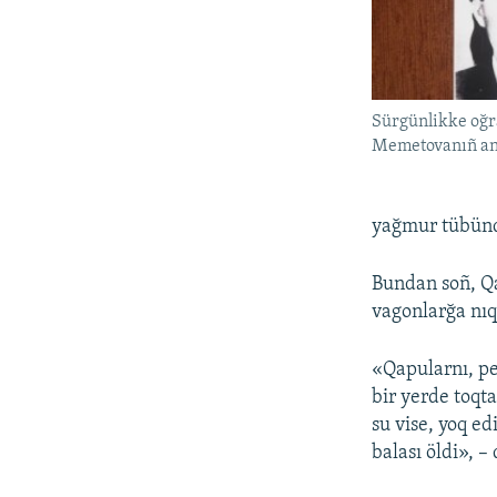
Sürgünlikke oğr
Memetovanıñ an
yağmur tübünde
Bundan soñ, Qa
vagonlarğa nıq
«Qapularnı, pe
bir yerde toqta
su vise, yoq ed
balası öldi», –