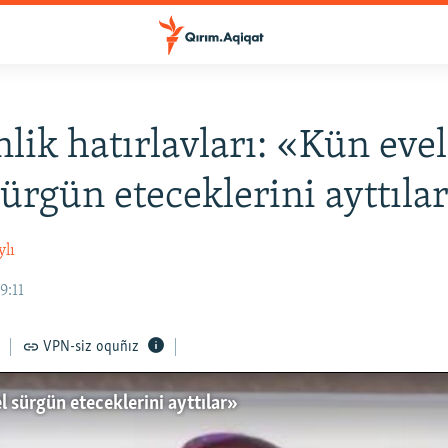
lik hatırlavları: «Kün eve
sürgün eteceklerini ayttıla
ylı
9:11
VPN-siz oquñız
l sürgün eteceklerini ayttılar»