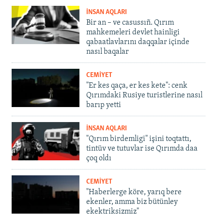
İNSAN AQLARI
Bir an – ve casussıñ. Qırım
mahkemeleri devlet hainligi
qabaatlavlarını daqqalar içinde
nasıl baqalar
CEMİYET
"Er kes qaça, er kes kete": cenk
Qırımdaki Rusiye turistlerine nasıl
barıp yetti
İNSAN AQLARI
"Qırım birdemligi" işini toqtattı,
tintüv ve tutuvlar ise Qırımda daa
çoq oldı
CEMİYET
"Haberlerge köre, yarıq bere
ekenler, amma biz bütünley
ekektriksizmiz"