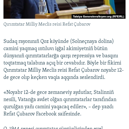
Русский
Українською
Qırımtatar Milliy Meclis reisi Refat Çubarov
QOŞULIÑIZ!
Sudaq rayonınıñ Qoz köyünde (Solneçnaya dolina)
camini yaqmaq ıntıluvı işğal akimiyetniñ bütün
dünyanıñ qırımtatarlarğa qarşı repressiya ve basqını
RFE/RS bütün saytları
toqtatmaq talabına açıq bir cevabıdır. Böyle bir fikirni
Qırımtatar Milliy Meclis reisi Refat Çubarov noyabr 12-
de gece olıp keçken vaqia aqqında seslendirdi.
«Noyabr 12-de gece zemaneviy aydutlar, Stalinniñ
nesili, Vatanğa avdet olğan qırımtatarlar tarafından
qurulğan yañı camini yaqacaq ediler», – dep yazdı
Refat Çubarov Facebook saifesinde.