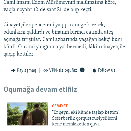
Cami imamı Edem Müslimovnıñ malümatına köre,
vaqia noyabr 12-de saat 21-de olıp keçti.
Cinayetçiler pencereni yaqıp, camige kirerek,
odunlarnı qaldırdı ve binanıñ birinci qatında ateş
açmağa tırıştılar. Cami azbarında yaşağan bekçi bunı
kördi. O, cami yanğınına yol bermedi, lâkin cinayetçiler
qaçıp kettiler
Paylaşmaq
VPN-siz oquñız
Follow us
Oqumağa devam etiñiz
CEMİYET
"Er şeyni eki künde taşlap kettim".
Seferberlik qorqusı rusiyelilerni
kene memleketten quva