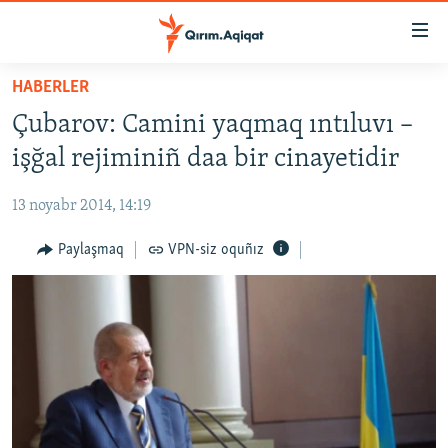
Link
açıqlığı
Esas
HABERLER
mündericege
HABERLER
Çubarov: Camini yaqmaq ıntıluvı –
qaytmaq
SİYASET
Baş
işğal rejiminiñ daa bir cinayetidir
İQTİSADİYAT
navigatsiyağa
qaytmaq
13 noyabr 2014, 14:19
CEMİYET
Qıdıruvğa
MEDENİYET
Paylaşmaq
VPN-siz oquñız
qaytmaq
İNSAN AQLARI
VİDEO
SÜRET
BLOGLAR
FİKİR