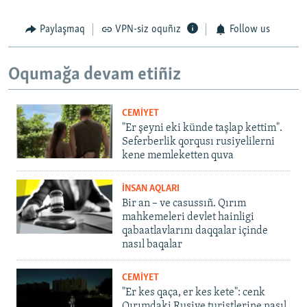
Paylaşmaq
VPN-siz oquñız
Follow us
Oqumağa devam etiñiz
CEMİYET
"Er şeyni eki künde taşlap kettim".
Seferberlik qorqusı rusiyelilerni
kene memleketten quva
İNSAN AQLARI
Bir an – ve casussıñ. Qırım
mahkemeleri devlet hainligi
qabaatlavlarını daqqalar içinde
nasıl baqalar
CEMİYET
"Er kes qaça, er kes kete": cenk
Qırımdaki Rusiye turistlerine nasıl