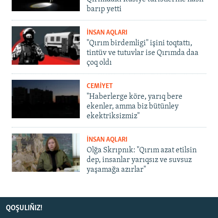
barıp yetti
İNSAN AQLARI
"Qırım birdemligi" işini toqtattı,
tintüv ve tutuvlar ise Qırımda daa
çoq oldı
CEMİYET
"Haberlerge köre, yarıq bere
ekenler, amma biz bütünley
ekektriksizmiz"
İNSAN AQLARI
Olğa Skrıpnık: "Qırım azat etilsin
dep, insanlar yarıqsız ve suvsuz
yaşamağa azırlar"
QOŞULIÑIZ!