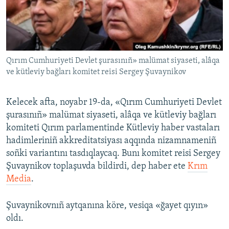
Русский
Українською
Qırım Cumhuriyeti Devlet şurasınıñ» malümat siyaseti, alâqa
QOŞULIÑIZ!
ve kütleviy bağları komitet reisi Sergey Şuvaynikov
Kelecek afta, noyabr 19-da, «Qırım Cumhuriyeti Devlet
RFE/RS bütün saytları
şurasınıñ» malümat siyaseti, alâqa ve kütleviy bağları
komiteti Qırım parlamentinde Kütleviy haber vastaları
hadimleriniñ akkreditatsiyası aqqında nizamnameniñ
soñki variantını tasdıqlaycaq. Bunı komitet reisi Sergey
Şuvaynikov toplaşuvda bildirdi, dep haber ete
Krım
Media
.
Şuvaynikovnıñ aytqanına köre, vesiqa «ğayet qıyın»
oldı.