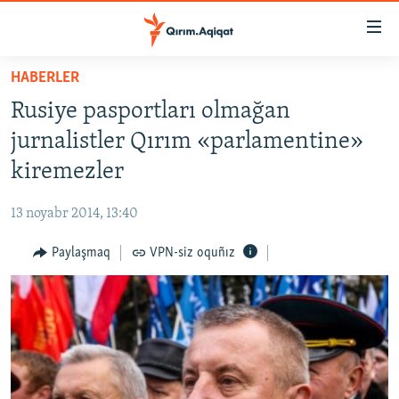
Link
açıqlığı
Esas
HABERLER
mündericege
HABERLER
Rusiye pasportları olmağan
qaytmaq
SİYASET
Baş
jurnalistler Qırım «parlamentine»
İQTİSADİYAT
navigatsiyağa
kiremezler
qaytmaq
CEMİYET
Qıdıruvğa
13 noyabr 2014, 13:40
MEDENİYET
qaytmaq
Paylaşmaq
VPN-siz oquñız
İNSAN AQLARI
VİDEO
SÜRET
BLOGLAR
FİKİR