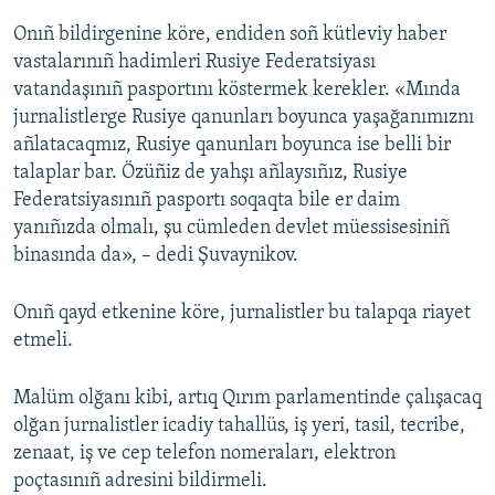
Onıñ bildirgenine köre, endiden soñ kütleviy haber
vastalarınıñ hadimleri Rusiye Federatsiyası
vatandaşınıñ pasportını köstermek kerekler. «Mında
jurnalistlerge Rusiye qanunları boyunca yaşağanımıznı
añlatacaqmız, Rusiye qanunları boyunca ise belli bir
talaplar bar. Özüñiz de yahşı añlaysıñız, Rusiye
Federatsiyasınıñ pasportı soqaqta bile er daim
yanıñızda olmalı, şu cümleden devlet müessisesiniñ
binasında da», – dedi Şuvaynikov.
Onıñ qayd etkenine köre, jurnalistler bu talapqa riayet
etmeli.
Malüm olğanı kibi, artıq Qırım parlamentinde çalışacaq
olğan jurnalistler icadiy tahallüs, iş yeri, tasil, tecribe,
zenaat, iş ve cep telefon nomeraları, elektron
poçtasınıñ adresini bildirmeli.