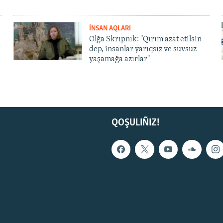
İNSAN AQLARI
Olğa Skrıpnık: "Qırım azat etilsin
dep, insanlar yarıqsız ve suvsuz
yaşamağa azırlar"
QOŞULIÑIZ!