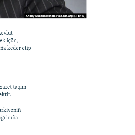
Mevlüt
ek içün,
uña keder etip
ezaret taqım
ktir.
ürkiyeniñ
ığı buña