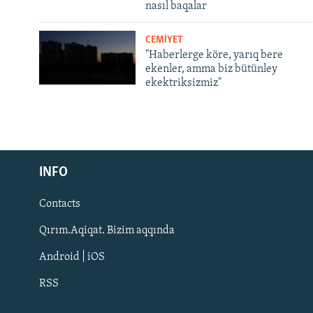
nasıl baqalar
CEMİYET
"Haberlerge köre, yarıq bere
ekenler, amma biz bütünley
ekektriksizmiz"
Русский
INFO
Українською
Contacts
QOŞULIÑIZ!
Qırım.Aqiqat. Bizim aqqında
Android | iOS
RSS
RFE/RS bütün saytları