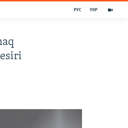
РУС
УКР
maq
esiri