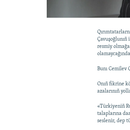
Qırımtatarlarn
Çavuşoğlunıñ i
resmiy olmağan
olamaycağında
Bunı Cemilev Q
Onıñ fikrine k
azalarınıñ yol
«Türkiyeniñ Ru
talaplarına da
seslenir, dep 