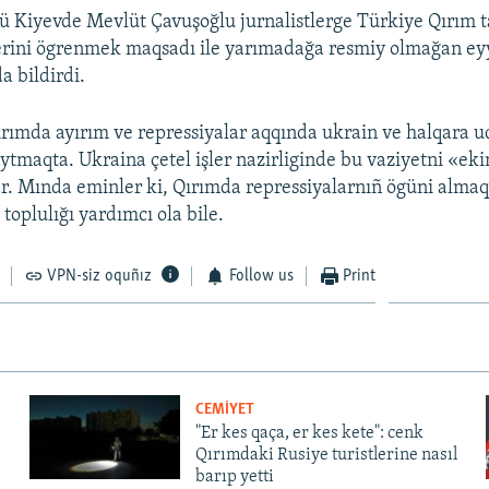
 Kiyevde Mevlüt Çavuşoğlu jurnalistlerge Türkiye Qırım t
lerini ögrenmek maqsadı ile yarımadağa resmiy olmağan eyy
a bildirdi.
Qırımda ayırım ve repressiyalar aqqında ukrain ve halqara u
aytmaqta. Ukraina çetel işler nazirliginde bu vaziyetni «ek
ar. Mında eminler ki, Qırımda repressiyalarnıñ ögüni almaq
 toplulığı yardımcı ola bile.
VPN-siz oquñız
Follow us
Print
CEMİYET
"Er kes qaça, er kes kete": cenk
Qırımdaki Rusiye turistlerine nasıl
barıp yetti