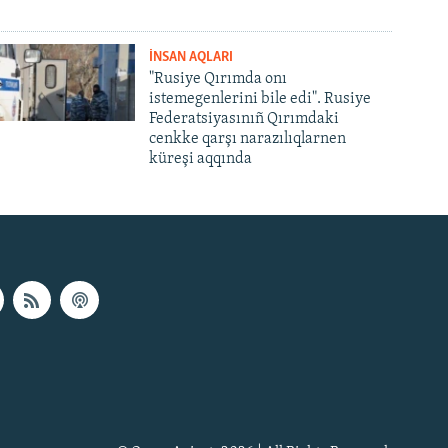
İNSAN AQLARI
"Rusiye Qırımda onı
istemegenlerini bile edi". Rusiye
Federatsiyasınıñ Qırımdaki
cenkke qarşı narazılıqlarnen
küreşi aqqında