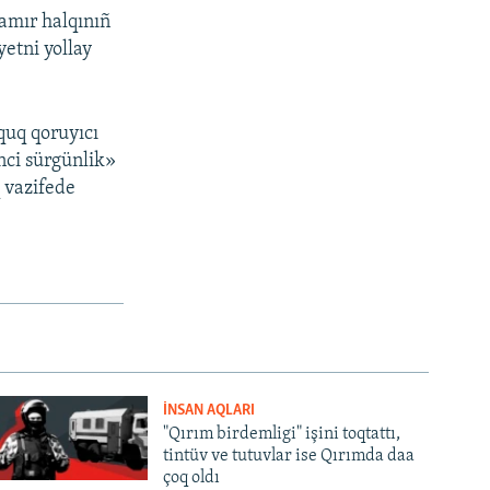
amır halqınıñ
etni yollay
quq qoruyıcı
inci sürgünlik»
 vazifede
İNSAN AQLARI
"Qırım birdemligi" işini toqtattı,
tintüv ve tutuvlar ise Qırımda daa
çoq oldı