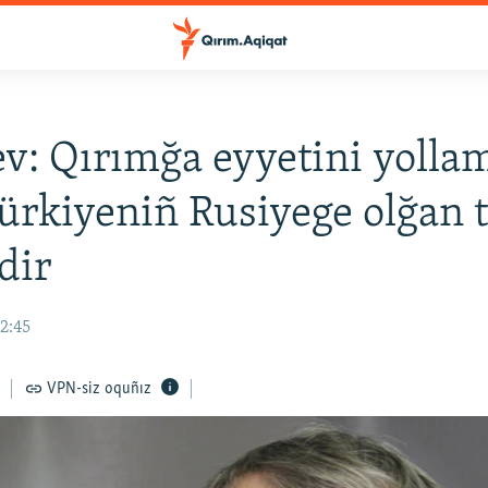
v: Qırımğa eyyetini yolla
ürkiyeniñ Rusiyege olğan t
dir
12:45
VPN-siz oquñız