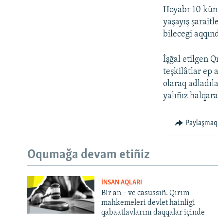
Нoyabr 10 künü
yaşayış şarait
bilecegi aqqınd
İşğal etilgen 
teşkilâtlar ep 
olaraq adladıl
yalıñız halqara
Paylaşmaq
Oqumağa devam etiñiz
İNSAN AQLARI
Bir an – ve casussıñ. Qırım
mahkemeleri devlet hainligi
qabaatlavlarını daqqalar içinde