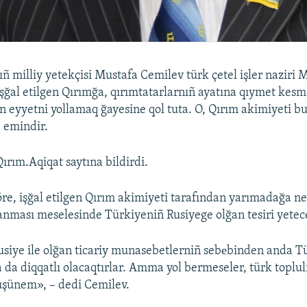
ıñ milliy yetekçisi Mustafa Cemilev türk çetel işler naziri 
şğal etilgen Qırımğa, qırımtatarlarnıñ ayatına qıymet kesm
 eyyetni yollamaq ğayesine qol tuta. O, Qırım akimiyeti b
 emindir.
ırım.Aqiqat saytına bildirdi.
öre, işğal etilgen Qırım akimiyeti tarafından yarımadağa n
lanması meselesinde Türkiyeniñ Rusiyege olğan tesiri yetece
siye ile olğan ticariy munasebetlerniñ sebеbinden anda T
a da diqqatlı olacaqtırlar. Amma yol bermeseler, türk toplul
tüşünem», – dedi Cemilev.