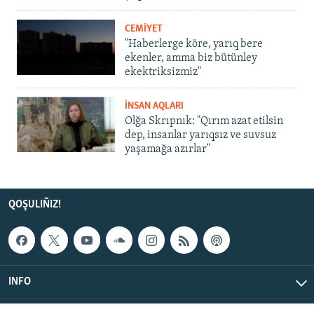
CEMİYET
"Haberlerge köre, yarıq bere
ekenler, amma biz bütünley
ekektriksizmiz"
İNSAN AQLARI
Olğa Skrıpnık: "Qırım azat etilsin
dep, insanlar yarıqsız ve suvsuz
yaşamağa azırlar"
QOŞULIÑIZ!
INFO