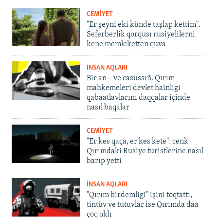
CEMİYET
"Er şeyni eki künde taşlap kettim".
Seferberlik qorqusı rusiyelilerni
kene memleketten quva
İNSAN AQLARI
Bir an – ve casussıñ. Qırım
mahkemeleri devlet hainligi
qabaatlavlarını daqqalar içinde
nasıl baqalar
CEMİYET
"Er kes qaça, er kes kete": cenk
Qırımdaki Rusiye turistlerine nasıl
barıp yetti
İNSAN AQLARI
"Qırım birdemligi" işini toqtattı,
tintüv ve tutuvlar ise Qırımda daa
çoq oldı