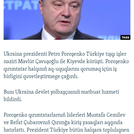
Русский
Українською
QOŞULIÑIZ!
Ukraina prezidenti Petro Poroşenko Türkiye tışqı işler
naziri Mavlüt Çavuşoğlu ile Kiyevde körüşti. Poroşenko
RFE/RS bütün saytları
qırımtatar halqınıñ aq-uquqlarını qorumaq içün iş
birligini quvetleştirmege çağırdı.
Bunı Ukraina devlet yolbaşçısınıñ matbuat hızmeti
bildirdi.
Poroşenko qırımtatarlarnıñ liderleri Mustafa Cemilev
ve Refat Çubarovnıñ Qırımğa kiriş yasaqları aqqında
hatırlattı. Prezident Türkiye bütün halqara toplulıqnen