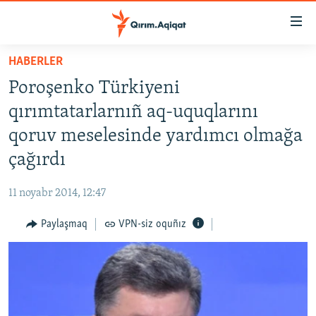
Link
açıqlığı
Esas
HABERLER
mündericege
HABERLER
Poroşenko Türkiyeni
qaytmaq
SİYASET
Baş
qırımtatarlarnıñ aq-uquqlarını
İQTİSADİYAT
navigatsiyağa
qoruv meselesinde yardımcı olmağa
qaytmaq
CEMİYET
çağırdı
Qıdıruvğa
MEDENİYET
qaytmaq
11 noyabr 2014, 12:47
İNSAN AQLARI
Paylaşmaq
VPN-siz oquñız
VİDEO
SÜRET
BLOGLAR
FİKİR