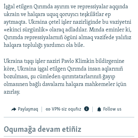
İşğal etilgen Qırımda ayırım ve repressiyalar aqqında
ukrain ve halqara uquq qoruyıcı teşkilâtlar ep
aytmaqta. Ukraina çetel işler nazirliginde bu vaziyetni
«ekinci sürgünlik» olaraq adladılar. Mında eminler ki,
Qırımda repressiyalarnıñ ögüni almaq vazifede yalıñız
halqara toplulığı yardımcı ola bile.
Ukraina tışqı işler naziri Pavlo Klimkin bildirgenine
köre, Ukraina işgal etilgen Qırımda insan aqlarınıñ
bozulması, şu cümleden qırımtatarlarınıñ ğayıp
olmasınen bağlı davalarnı halqara mahkemeler içün
azırlay.
Paylaşmaq
VPN-siz oquñız
Follow us
Oqumağa devam etiñiz