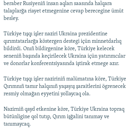
beraber Rusiyeniñ insan aqları saasında halqara
talaplarğa riayet etmegenine cevap berecegine ümüt
besley.
Türkiye tışqı işler naziri Ukraina prezidentine
qırımtatarlarğa köstergen destegi içün minnetdarlıq
bildirdi. Onıñ bildirgenine köre, Türkiye kelecek
seneniñ başında keçirilecek Ukraina içün yatırımcılar
ve donorlar konferentsiyasında iştirak etmege azır.
Türkiye tışqı işler naziriniñ malümatına köre, Türkiye
Qırımnıñ tamır halqınıñ yaşayış şaraitlerini ögrenecek
resmiy olmağan eyyetini yollaycaq ola.
Nazirniñ qayd etkenine köre, Türkiye Ukraina topraq
bütünligine qol tutıp, Qırım işğalini tanımay ve
tanımaycaq.