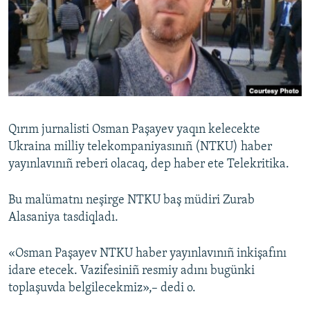
Русский
Українською
QOŞULIÑIZ!
Qırım jurnalisti Osman Paşayev yaqın kelecekte
Ukraina milliy telekompaniyasınıñ (NTKU) haber
RFE/RS bütün saytları
yayınlavınıñ reberi olacaq, dep haber ete Telekritika.
Bu malümatnı neşirge NTKU baş müdiri Zurab
Alasaniya tasdiqladı.
«Osman Paşayev NTKU haber yayınlavınıñ inkişafını
idare etecek. Vazifesiniñ resmiy adını bugünki
toplaşuvda belgilecekmiz»,– dedi o.