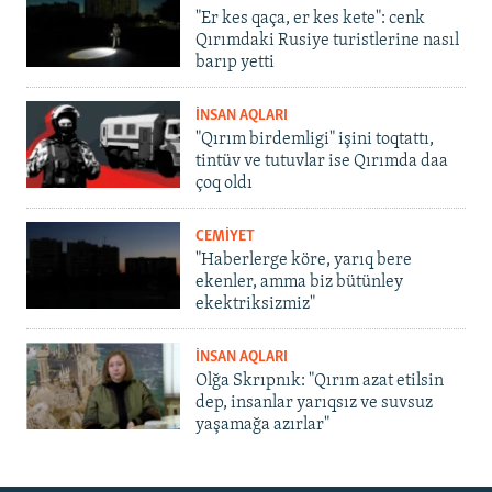
"Er kes qaça, er kes kete": cenk
Qırımdaki Rusiye turistlerine nasıl
barıp yetti
İNSAN AQLARI
"Qırım birdemligi" işini toqtattı,
tintüv ve tutuvlar ise Qırımda daa
çoq oldı
CEMİYET
"Haberlerge köre, yarıq bere
ekenler, amma biz bütünley
ekektriksizmiz"
İNSAN AQLARI
Olğa Skrıpnık: "Qırım azat etilsin
dep, insanlar yarıqsız ve suvsuz
yaşamağa azırlar"