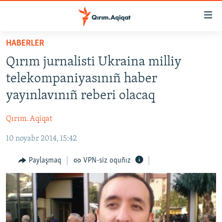
Link
açıqlığı
Esas
HABERLER
mündericege
HABERLER
Qırım jurnalisti Ukraina milliy
qaytmaq
SİYASET
Baş
telekompaniyasınıñ haber
İQTİSADİYAT
navigatsiyağa
yayınlavınıñ reberi olacaq
qaytmaq
CEMİYET
Qıdıruvğa
Qırım. Aqiqat
MEDENİYET
qaytmaq
10 noyabr 2014, 15:42
İNSAN AQLARI
VİDEO
Paylaşmaq
VPN-siz oquñız
SÜRET
BLOGLAR
FİKİR