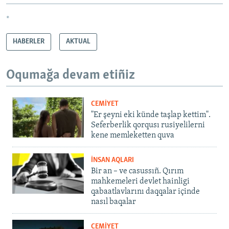
*
HABERLER
AKTUAL
Oqumağa devam etiñiz
CEMİYET
"Er şeyni eki künde taşlap kettim".
Seferberlik qorqusı rusiyelilerni
kene memleketten quva
İNSAN AQLARI
Bir an – ve casussıñ. Qırım
mahkemeleri devlet hainligi
qabaatlavlarını daqqalar içinde
nasıl baqalar
CEMİYET