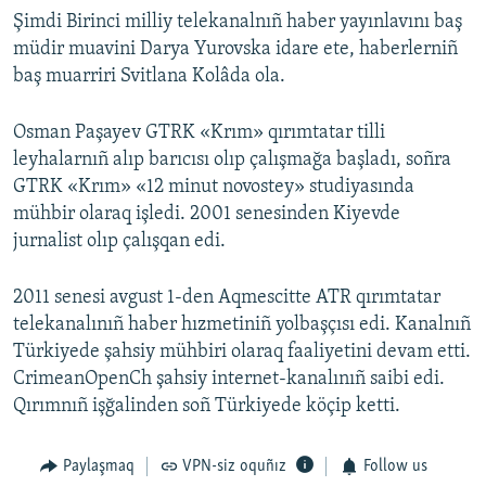
Şimdi Birinci milliy telekanalnıñ haber yayınlavını baş
müdir muavini Darya Yurovska idare ete, haberlerniñ
baş muarriri Svitlana Kolâda ola.
Osman Paşayev GTRK «Krım» qırımtatar tilli
leyhalarnıñ alıp barıcısı olıp çalışmağa başladı, soñra
GTRK «Krım» «12 minut novostey» studiyasında
mühbir olaraq işledi. 2001 senesinden Kiyevde
jurnalist olıp çalışqan edi.
2011 senesi avgust 1-den Aqmescitte ATR qırımtatar
telekanalınıñ haber hızmetiniñ yolbaşçısı edi. Kanalnıñ
Türkiyede şahsiy mühbiri olaraq faaliyetini devam etti.
CrimeanOpenCh şahsiy internet-kanalınıñ saibi edi.
Qırımnıñ işğalinden soñ Türkiyede köçip ketti.
Paylaşmaq
VPN-siz oquñız
Follow us