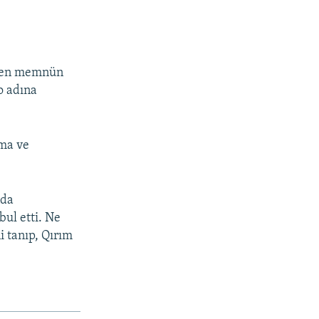
ernen memnün
o adına
tma ve
nda
bul etti. Ne
i tanıp, Qırım