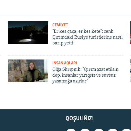
CEMİYET
"Er kes qaça, er kes kete": cenk
Qırımdaki Rusiye turistlerine nasıl
barıp yetti
İNSAN AQLARI
Olğa Skrıpnık: "Qırım azat etilsin
dep, insanlar yarıqsız ve suvsuz
yaşamağa azırlar"
QOŞULIÑIZ!