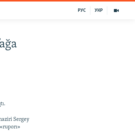
РУС
УКР
fağa
tı.
naziri Sergey
 «ruporı»