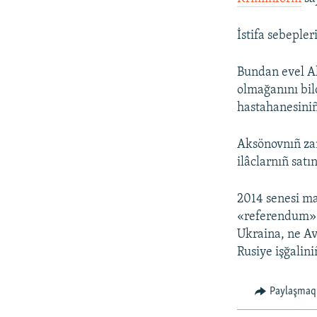
İstifa sebepler
Bundan evel Ak
olmağanını bil
hastahanesiniñ
Aksönovnıñ zan
ilâclarnıñ satı
2014 senesi ma
«referendum» o
Ukraina, ne Av
Rusiye işğalini
Paylaşmaq