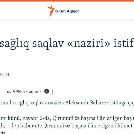
sağlıq saqlav «naziri» isti
17:24
VPN-siz oquñız
ırımda sağlıq saqlav «naziri» Aleksandr Baharev istifağa çıq
ı künü, noyabr 6-da, Qırımnıñ öz başına ilân etilgen baş 
di, – dep haber ete Qırımnıñ öz başına ilân etilgen ükümet
ytı.