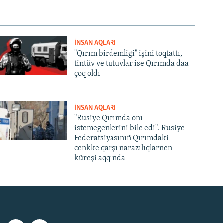
İNSAN AQLARI
"Qırım birdemligi" işini toqtattı,
tintüv ve tutuvlar ise Qırımda daa
çoq oldı
İNSAN AQLARI
"Rusiye Qırımda onı
istemegenlerini bile edi". Rusiye
Federatsiyasınıñ Qırımdaki
cenkke qarşı narazılıqlarnen
küreşi aqqında