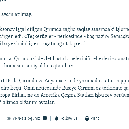
i aydınlatılmay.
sönov işğal etilgen Qırımda sağlıq saqlav saasındaki işl
dirgen edi. «Teşkerüvler» neticesinde «baş nazir» Semaşk
 baş ekimini işten boşatmağa talap etti.
ınca, Qırımdaki devlet hastahaneleriniñ reberleri «dona
n alınmasını suniy alda toqtatalar».
rt 16-da Qırımda ve Aqyar şeerinde yarımada statusı aqqı
lıp keçti. Onıñ neticesinde Rusiye Qırımnı öz terkibine qa
ropa Birligi, ne de Amerika Qoşma Ştatları işbu rey berüvn
ñ altında olğanını aytalar.
VPN-siz oquñız
Follow us
Print