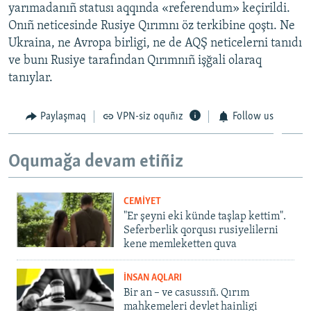
yarımadanıñ statusı aqqında «referendum» keçirildi.
Onıñ neticesinde Rusiye Qırımnı öz terkibine qoştı. Ne
Ukraina, ne Avropa birligi, ne de AQŞ neticelerni tanıdı
ve bunı Rusiye tarafından Qırımnıñ işğali olaraq
tanıylar.
Paylaşmaq
VPN-siz oquñız
Follow us
Oqumağa devam etiñiz
CEMİYET
"Er şeyni eki künde taşlap kettim".
Seferberlik qorqusı rusiyelilerni
kene memleketten quva
İNSAN AQLARI
Bir an – ve casussıñ. Qırım
mahkemeleri devlet hainligi