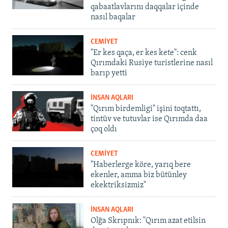
qabaatlavlarını daqqalar içinde
nasıl baqalar
CEMİYET
"Er kes qaça, er kes kete": cenk
Qırımdaki Rusiye turistlerine nasıl
barıp yetti
İNSAN AQLARI
"Qırım birdemligi" işini toqtattı,
tintüv ve tutuvlar ise Qırımda daa
çoq oldı
CEMİYET
"Haberlerge köre, yarıq bere
ekenler, amma biz bütünley
ekektriksizmiz"
İNSAN AQLARI
Olğa Skrıpnık: "Qırım azat etilsin