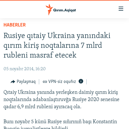
Link
açıqlığı
Esas
HABERLER
mündericege
HABERLER
Rusiye qıtaiy Ukraina yanındaki
qaytmaq
SİYASET
Baş
qırım kiriş noqtalarına 7 mlrd
İQTİSADİYAT
navigatsiyağa
rubleni masraf etecek
qaytmaq
CEMİYET
Qıdıruvğa
05 noyabr 2014, 16:20
MEDENİYET
qaytmaq
Paylaşmaq
VPN-siz oquñız
İNSAN AQLARI
Qıtaiy Ukraina yanında yerleşken daimiy qırım kiriş
VİDEO
noqtalarında adabanlaştıruvğa Rusiye 2020 senesine
SÜRET
qadar 6,9 mlrd rubleni ayıracaq ola.
BLOGLAR
Bunı noyabr 5 künü Rusiye sıñırınıñ başı Konstantin
FİKİR