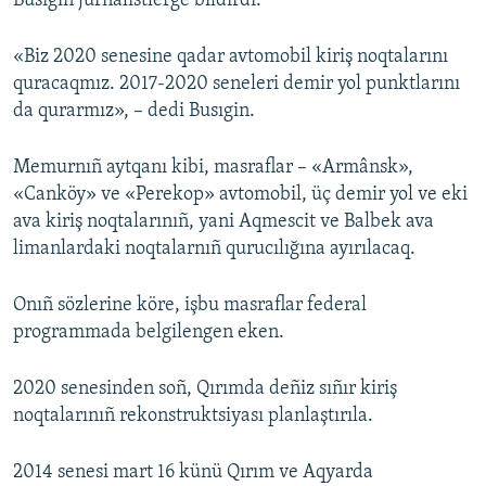
Busıgin jurnalistlerge bildirdi.
Русский
«Biz 2020 senesine qadar avtomobil kiriş noqtalarını
Українською
quracaqmız. 2017-2020 seneleri demir yol punktlarını
da qurarmız», – dedi Busıgin.
QOŞULIÑIZ!
Memurnıñ aytqanı kibi, masraflar – «Armânsk»,
«Canköy» ve «Perekop» avtomobil, üç demir yol ve eki
ava kiriş noqtalarınıñ, yani Aqmescit ve Balbek ava
RFE/RS bütün saytları
limanlardaki noqtalarnıñ qurucılığına ayırılacaq.
Onıñ sözlerine köre, işbu masraflar federal
programmada belgilengen eken.
2020 senesinden soñ, Qırımda deñiz sıñır kiriş
noqtalarınıñ rekonstruktsiyası planlaştırıla.
2014 senesi mart 16 künü Qırım ve Aqyarda