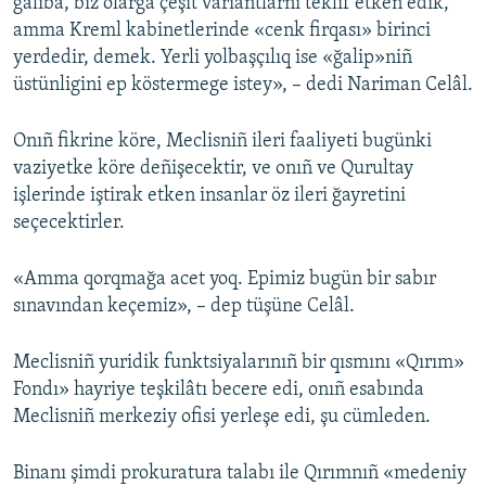
ğaliba, biz olarğa çeşit variantlarnı teklif etken edik,
amma Kreml kabinetlerinde «cenk firqası» birinci
yerdedir, demek. Yerli yolbaşçılıq ise «ğalip»niñ
üstünligini ep köstermege istey», – dedi Nariman Celâl.
Onıñ fikrine köre, Meclisniñ ileri faaliyeti bugünki
vaziyetke köre deñişecektir, ve onıñ ve Qurultay
işlerinde iştirak etken insanlar öz ileri ğayretini
seçecektirler.
«Amma qorqmağa acet yoq. Epimiz bugün bir sabır
sınavından keçemiz», – dep tüşüne Celâl.
Meclisniñ yuridik funktsiyalarınıñ bir qısmını «Qırım»
Fondı» hayriye teşkilâtı becere edi, onıñ esabında
Meclisniñ merkeziy ofisi yerleşe edi, şu cümleden.
Binanı şimdi prokuratura talabı ile Qırımnıñ «medeniy