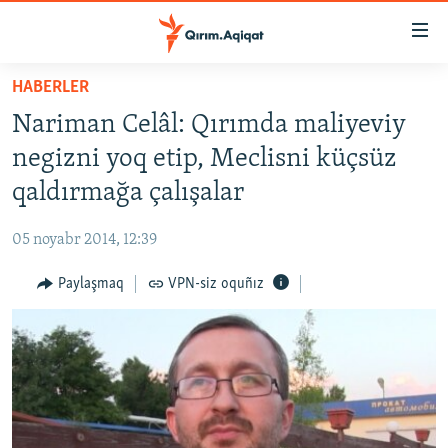
Link
açıqlığı
Esas
HABERLER
mündericege
HABERLER
Nariman Celâl: Qırımda maliyeviy
qaytmaq
SİYASET
Baş
negizni yoq etip, Meclisni küçsüz
İQTİSADİYAT
navigatsiyağa
qaldırmağa çalışalar
qaytmaq
CEMİYET
Qıdıruvğa
05 noyabr 2014, 12:39
MEDENİYET
qaytmaq
Paylaşmaq
VPN-siz oquñız
İNSAN AQLARI
VİDEO
SÜRET
BLOGLAR
FİKİR