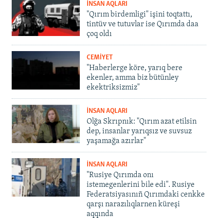
İNSAN AQLARI
"Qırım birdemligi" işini toqtattı,
tintüv ve tutuvlar ise Qırımda daa
çoq oldı
CEMİYET
"Haberlerge köre, yarıq bere
ekenler, amma biz bütünley
ekektriksizmiz"
İNSAN AQLARI
Olğa Skrıpnık: "Qırım azat etilsin
dep, insanlar yarıqsız ve suvsuz
yaşamağa azırlar"
İNSAN AQLARI
"Rusiye Qırımda onı
istemegenlerini bile edi". Rusiye
Federatsiyasınıñ Qırımdaki cenkke
qarşı narazılıqlarnen küreşi
aqqında