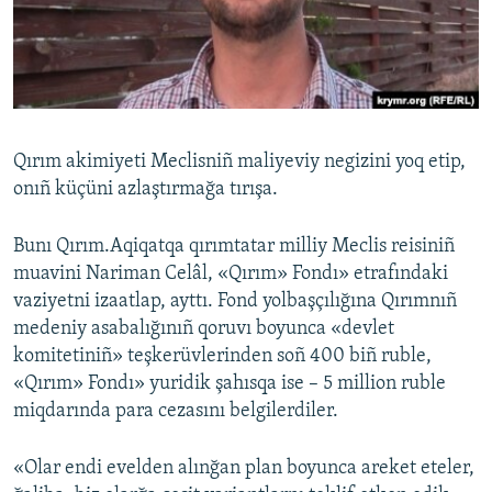
Русский
Українською
QOŞULIÑIZ!
Qırım akimiyeti Meclisniñ maliyeviy negizini yoq etip,
onıñ küçüni azlaştırmağa tırışa.
RFE/RS bütün saytları
Bunı Qırım.Aqiqatqa qırımtatar milliy Meclis reisiniñ
muavini Nariman Celâl, «Qırım» Fondı» etrafındaki
vaziyetni izaatlap, ayttı. Fond yolbaşçılığına Qırımnıñ
medeniy asabalığınıñ qoruvı boyunca «devlet
komitetiniñ» teşkerüvlerinden soñ 400 biñ ruble,
«Qırım» Fondı» yuridik şahısqa ise – 5 million ruble
miqdarında para cezasını belgilerdiler.
«Olar endi evelden alınğan plan boyunca areket eteler,