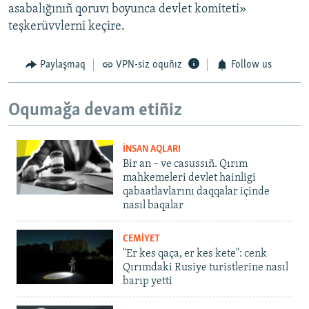
asabalığınıñ qoruvı boyunca devlet komiteti»
teşkerüvvlerni keçire.
Paylaşmaq
VPN-siz oquñız
Follow us
Oqumağa devam etiñiz
İNSAN AQLARI
Bir an – ve casussıñ. Qırım
mahkemeleri devlet hainligi
qabaatlavlarını daqqalar içinde
nasıl baqalar
CEMİYET
"Er kes qaça, er kes kete": cenk
Qırımdaki Rusiye turistlerine nasıl
barıp yetti