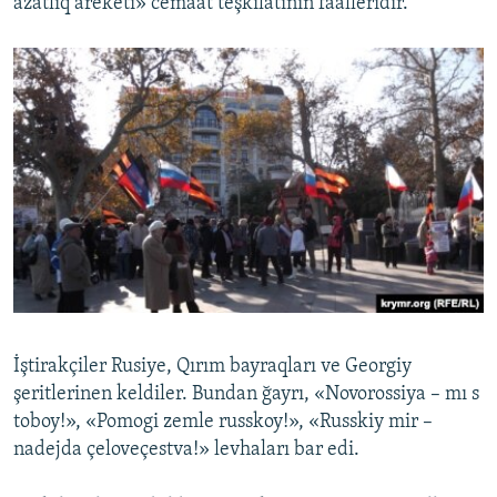
azatlıq areketi» cemaat teşkilâtınıñ faalleridir.
İştirakçiler Rusiye, Qırım bayraqları ve Georgiy
şeritlerinen keldiler. Bundan ğayrı, «Novorossiya – mı s
toboy!», «Pomogi zemle russkoy!», «Russkiy mir –
nadejda çeloveçestva!» levhaları bar edi.