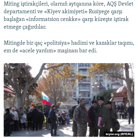
Miting iştirakçileri, olarnıñ aytqanına köre, AQŞ Devlet
departamenti ve «Kiyev akimiyeti» Rusiyege qarşı
başlağan «informatsion cenkke» qarşı küreşte iştirak
etmege çağırdılar.
Mitingde bir qaç «politsiya» hadimi ve kazaklar taqımı,
em de «acele yardım» maşinası bar edi.