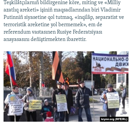
Teşkilâtçılarnıñ bildirgenine köre, miting ve «Milliy
azatlıq areketi» işiniñ maqsadlarından biri Vladimir
Putinniñ siyasetine qol tutmaq, «inqilâp, separatist ve
terroristik areketine yol bermemek», em de
referendum vastasınen Rusiye Federatsiyası
anayasasını deñiştirmekten ibarettir.