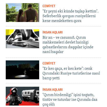
CEMİYET
"Er şeyni eki künde taşlap kettim".
Seferberlik qorqusı rusiyelilerni
kene memleketten quva
İNSAN AQLARI
Bir an – ve casussıñ. Qırım
mahkemeleri devlet hainligi
qabaatlavlarını daqqalar içinde
nasıl baqalar
CEMİYET
"Er kes qaça, er kes kete": cenk
Qırımdaki Rusiye turistlerine nasıl
barıp yetti
İNSAN AQLARI
"Qırım birdemligi" işini toqtattı,
tintüv ve tutuvlar ise Qırımda daa
çoq oldı