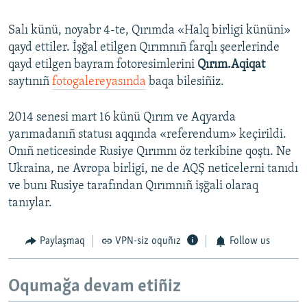
Salı künü, noyabr 4-te, Qırımda «Halq birligi kününi»
qayd ettiler. İşğal etilgen Qırımnıñ farqlı şeerlerinde
qayd etilgen bayram fotoresimlerini
Qırım.Aqiqat
saytınıñ
fotogalereyasında
baqa bilesiñiz.
2014 senesi mart 16 künü Qırım ve Aqyarda
yarımadanıñ statusı aqqında «referendum» keçirildi.
Onıñ neticesinde Rusiye Qırımnı öz terkibine qoştı. Ne
Ukraina, ne Avropa birligi, ne de AQŞ neticelerni tanıdı
ve bunı Rusiye tarafından Qırımnıñ işğali olaraq
tanıylar.
Paylaşmaq
VPN-siz oquñız
Follow us
Oqumağa devam etiñiz