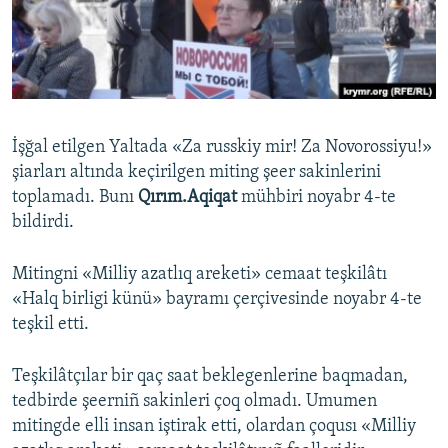
Русский
Українською
QOŞULIÑIZ!
İşğal etilgen Yaltada «Za russkiy mir! Za Novorossiyu!»
şiarları altında keçirilgen miting şeer sakinlerini
toplamadı. Bunı
Qırım.Aqiqat
mühbiri noyabr 4-te
RFE/RS bütün saytları
bildirdi.
Mitingni «Milliy azatlıq areketi» cemaat teşkilâtı
«Halq birligi künü» bayramı çerçivesinde noyabr 4-te
teşkil etti.
Teşkilâtçılar bir qaç saat beklegenlerine baqmadan,
tedbirde şeerniñ sakinleri çoq olmadı. Umumen
mitingde elli insan iştirak etti, olardan çoqusı «Milliy