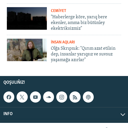
CEMİYET
"Haberlerge köre, yarıq bere
ekenler, amma biz bütünley
ekektriksizmiz"
İNSAN AQLARI
Olğa Skrıpnık: "Qırım azat etilsin
dep, insanlar yarıqsız ve suvsuz
yaşamağa azırlar"
QOŞULIÑIZ!
INFO