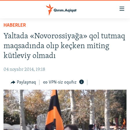
Link
açıqlığı
Esas
HABERLER
mündericege
HABERLER
Yaltada «Novorossiyağa» qol tutmaq
qaytmaq
SİYASET
Baş
maqsadında olıp keçken miting
İQTİSADİYAT
navigatsiyağa
kütleviy olmadı
qaytmaq
CEMİYET
Qıdıruvğa
04 noyabr 2014, 19:18
MEDENİYET
qaytmaq
Paylaşmaq
VPN-siz oquñız
İNSAN AQLARI
VİDEO
SÜRET
BLOGLAR
FİKİR