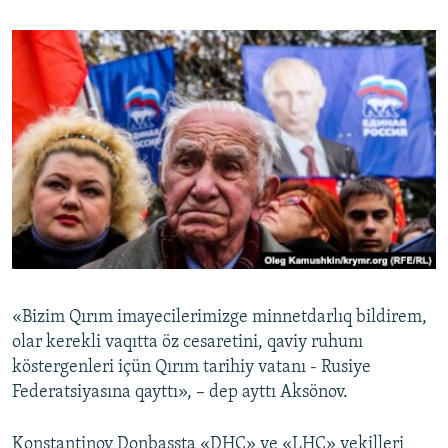
«Bizim Qırım imayecilerimizge minnetdarlıq bildirem,
olar kerekli vaqıtta öz cesaretini, qaviy ruhunı
köstergenleri içün Qırım tarihiy vatanı - Rusiye
Federatsiyasına qayttı», – dep ayttı Aksönov.
Konstantinov Donbassta «DHC» ve «LHC» vekilleri