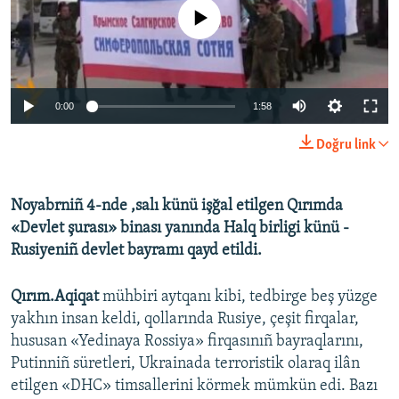
No media source currently available
Русский
Українською
0:00
1:58
QOŞULIÑIZ!
Doğru link
RFE/RS bütün saytları
Noyabrniñ 4-nde ,salı künü işğal etilgen Qırımda
«Devlet şurası» binası yanında Halq birligi künü -
Rusiyeniñ devlet bayramı qayd etildi.
Qırım.Aqiqat
mühbiri aytqanı kibi, tedbirge beş yüzge
yakhın insan keldi, qollarında Rusiye, çeşit firqalar,
hususan «Yedinaya Rossiya» firqasınıñ bayraqlarını,
Putinniñ süretleri, Ukrainada terroristik olaraq ilân
etilgen «DHC» timsallerini körmek mümkün edi. Bazı