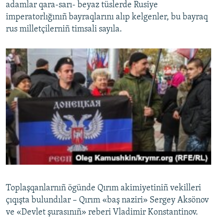
adamlar qara-sarı- beyaz tüslerde Rusiye
imperatorlığınıñ bayraqlarını alıp kelgenler, bu bayraq
rus milletçilerniñ timsali sayıla.
​Toplaşqanlarnıñ ögünde Qırım akimiyetiniñ vekilleri
çıqışta bulundılar – Qırım «baş naziri» Sergey Aksönov
ve «Devlet şurasınıñ» reberi Vladimir Konstantinov.