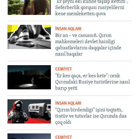
"Er şeyni eki künde taşlap kettim".
Seferberlik qorqusı rusiyelilerni
kene memleketten quva
İNSAN AQLARI
Bir an – ve casussıñ. Qırım
mahkemeleri devlet hainligi
qabaatlavlarını daqqalar içinde
nasıl baqalar
CEMİYET
"Er kes qaça, er kes kete": cenk
Qırımdaki Rusiye turistlerine nasıl
barıp yetti
İNSAN AQLARI
"Qırım birdemligi" işini toqtattı,
tintüv ve tutuvlar ise Qırımda daa
çoq oldı
CEMİYET