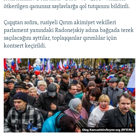
ötkerilgen qanunsız saylavlarğa qol tutqanını bildirdi.
Çıqıştan soñra, rusiyeli Qırım akimiyet vekilleri
parlament yanındaki Radonejskiy adına bağçada terek
saçılacağını ayttılar, toplaşqanlar qırımlılar içün
kontsert keçirildi.