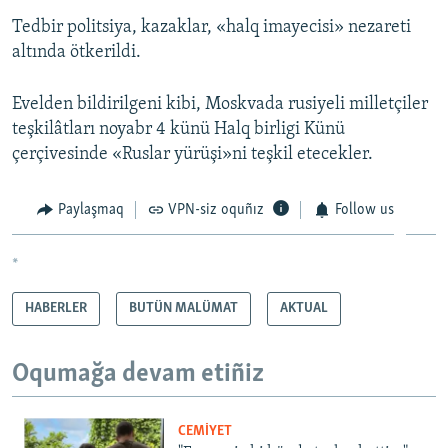
Tedbir politsiya, kazaklar, «halq imayecisi» nezareti
altında ötkerildi.
Evelden bildirilgeni kibi, Moskvada rusiyeli milletçiler
teşkilâtları noyabr 4 künü Halq birligi Künü
çerçivesinde «Ruslar yürüşi»ni teşkil etecekler.
Paylaşmaq
VPN-siz oquñız
Follow us
*
HABERLER
BUTÜN MALÜMAT
AKTUAL
Oqumağa devam etiñiz
CEMİYET