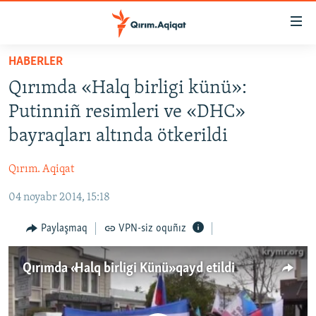
Link
açıqlığı
Esas
HABERLER
mündericege
HABERLER
Qırımda «Halq birligi künü»:
qaytmaq
SİYASET
Baş
Putinniñ resimleri ve «DHC»
İQTİSADİYAT
navigatsiyağa
bayraqları altında ötkerildi
qaytmaq
CEMİYET
Qıdıruvğa
Qırım. Aqiqat
MEDENİYET
qaytmaq
04 noyabr 2014, 15:18
İNSAN AQLARI
VİDEO
Paylaşmaq
VPN-siz oquñız
SÜRET
Qırımda «Halq birligi Künü» qayd etildi
BLOGLAR
FİKİR