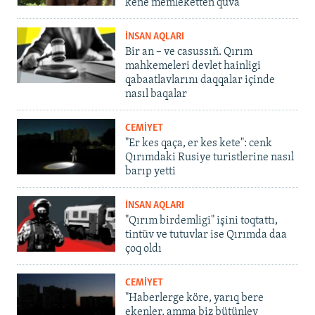
kene memleketten quva
İNSAN AQLARI
Bir an – ve casussıñ. Qırım
mahkemeleri devlet hainligi
qabaatlavlarını daqqalar içinde
nasıl baqalar
CEMİYET
"Er kes qaça, er kes kete": cenk
Qırımdaki Rusiye turistlerine nasıl
barıp yetti
İNSAN AQLARI
"Qırım birdemligi" işini toqtattı,
tintüv ve tutuvlar ise Qırımda daa
çoq oldı
CEMİYET
"Haberlerge köre, yarıq bere
ekenler, amma biz bütünley