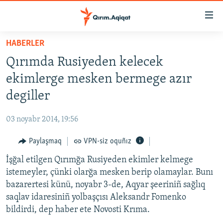
Link
açıqlığı
Esas
HABERLER
mündericege
HABERLER
Qırımda Rusiyeden kelecek
qaytmaq
SİYASET
Baş
ekimlerge mesken bermege azır
İQTİSADİYAT
navigatsiyağa
degiller
qaytmaq
CEMİYET
Qıdıruvğa
03 noyabr 2014, 19:56
MEDENİYET
qaytmaq
Paylaşmaq
VPN-siz oquñız
İNSAN AQLARI
İşğal etilgen Qırımğa Rusiyeden ekimler kelmege
VİDEO
istemeyler, çünki olarğa mesken berip olamaylar. Bunı
SÜRET
bazarertesi künü, noyabr 3-de, Aqyar şeeriniñ sağlıq
BLOGLAR
saqlav idaresiniñ yolbaşçısı Aleksandr Fomenko
bildirdi, dep haber ete Novosti Krıma.
FİKİR