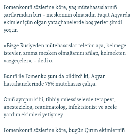
Fomenkonıñ sözlerine köre, yaş mütehassıslarnıñ
Русский
şartlarından biri – meskenniñ olmasıdır. Faqat Aqyardа
Українською
ekimler içün olğan yataqhanelerde boş yerler şimdi
yoqtır.
QOŞULIÑIZ!
«Bizge Rusiyeden mütehassıslar telefon aça, kelmege
isteyler, amma mesken olmağanını añlap, kelmekten
vazgeçeler», – dedi o.
RFE/RS bütün saytları
Bunıñ ile Fomenko şunı da bildirdi ki, Aqyar
hastahanelerinde 75% mütehassıs çalışa.
Onıñ aytqanı kibi, tibbiy müessiselerde terapevt,
anesteziolog, reanimatolog, infektsionist ve acele
yardım ekimleri yetişmey.
Fomenkonıñ sözlerine köre, bugün Qırım ekimlerniñ