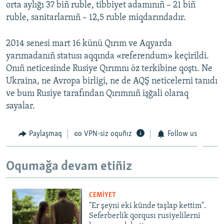
orta aylığı 37 biñ ruble, tibbiyet adamınıñ – 21 biñ
ruble, sanitarlarnıñ – 12,5 ruble miqdarındadır.
2014 senesi mart 16 künü Qırım ve Aqyarda
yarımadanıñ statusı aqqında «referendum» keçirildi.
Onıñ neticesinde Rusiye Qırımnı öz terkibine qoştı. Ne
Ukraina, ne Avropa birligi, ne de AQŞ neticelerni tanıdı
ve bunı Rusiye tarafından Qırımnıñ işğali olaraq
sayalar.
Paylaşmaq
VPN-siz oquñız
Follow us
Oqumağa devam etiñiz
CEMİYET
"Er şeyni eki künde taşlap kettim".
Seferberlik qorqusı rusiyelilerni