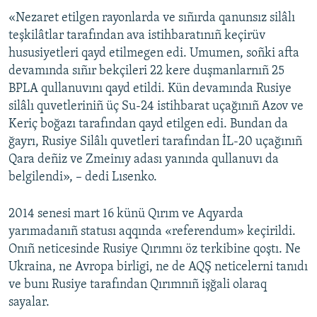
«Nezaret etilgen rayonlarda ve sıñırda qanunsız silâlı
Русский
teşkilâtlar tarafından ava istihbaratınıñ keçirüv
Українською
hususiyetleri qayd etilmegen edi. Umumen, soñki afta
devamında sıñır bekçileri 22 kere duşmanlarnıñ 25
BPLA qullanuvını qayd etildi. Kün devamında Rusiye
QOŞULIÑIZ!
silâlı quvetleriniñ üç Su-24 istihbarat uçağınıñ Azov ve
Keriç boğazı tarafından qayd etilgen edi. Bundan da
ğayrı, Rusiye Silâlı quvetleri tarafından İL-20 uçağınıñ
RFE/RS bütün saytları
Qara deñiz ve Zmeinıy adası yanında qullanuvı da
belgilendi», – dedi Lısenko.
2014 senesi mart 16 künü Qırım ve Aqyarda
yarımadanıñ statusı aqqında «referendum» keçirildi.
Onıñ neticesinde Rusiye Qırımnı öz terkibine qoştı. Ne
Ukraina, ne Avropa birligi, ne de AQŞ neticelerni tanıdı
ve bunı Rusiye tarafından Qırımnıñ işğali olaraq
sayalar.