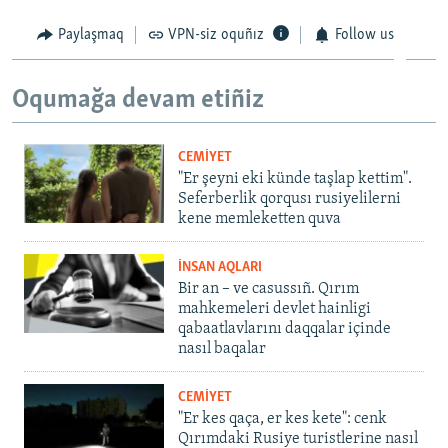
Paylaşmaq
VPN-siz oquñız
Follow us
Oqumağa devam etiñiz
CEMİYET
"Er şeyni eki künde taşlap kettim".
Seferberlik qorqusı rusiyelilerni
kene memleketten quva
İNSAN AQLARI
Bir an – ve casussıñ. Qırım
mahkemeleri devlet hainligi
qabaatlavlarını daqqalar içinde
nasıl baqalar
CEMİYET
"Er kes qaça, er kes kete": cenk
Qırımdaki Rusiye turistlerine nasıl