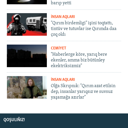
barıp yetti
İNSAN AQLARI
"Qırım birdemligi" işini toqtattı,
tintüv ve tutuvlar ise Qırımda daa
çoq oldı
CEMİYET
"Haberlerge köre, yarıq bere
ekenler, amma biz bütünley
ekektriksizmiz"
İNSAN AQLARI
Olğa Skrıpnık: "Qırım azat etilsin
dep, insanlar yarıqsız ve suvsuz
yaşamağa azırlar"
QOŞULIÑIZ!