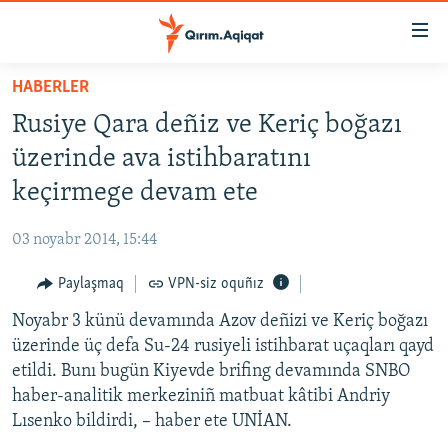
Link
açıqlığı
Esas
HABERLER
mündericege
HABERLER
Rusiye Qara deñiz ve Keriç boğazı
qaytmaq
SİYASET
Baş
üzerinde ava istihbaratını
İQTİSADİYAT
navigatsiyağa
keçirmege devam ete
qaytmaq
CEMİYET
Qıdıruvğa
03 noyabr 2014, 15:44
MEDENİYET
qaytmaq
Paylaşmaq
VPN-siz oquñız
İNSAN AQLARI
Noyabr 3 künü devamında Azov deñizi ve Keriç boğazı
VİDEO
üzerinde üç defa Su-24 rusiyeli istihbarat uçaqları qayd
SÜRET
etildi. Bunı bugün Kiyevde brifing devamında SNBO
BLOGLAR
haber-analitik merkeziniñ matbuat kâtibi Andriy
Lısenko bildirdi, – haber ete UNİAN.
FİKİR