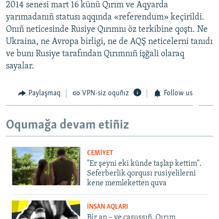
2014 senesi mart 16 künü Qırım ve Aqyarda
yarımadanıñ statusı aqqında «referendum» keçirildi.
Onıñ neticesinde Rusiye Qırımnı öz terkibine qoştı. Ne
Ukraina, ne Avropa birligi, ne de AQŞ neticelerni tanıdı
ve bunı Rusiye tarafından Qırımnıñ işğali olaraq
sayalar.
Paylaşmaq
VPN-siz oquñız
Follow us
Oqumağa devam etiñiz
CEMİYET
"Er şeyni eki künde taşlap kettim".
Seferberlik qorqusı rusiyelilerni
kene memleketten quva
İNSAN AQLARI
Bir an – ve casussıñ. Qırım