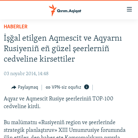
Link
açıqlığı
Esas
HABERLER
mündericege
HABERLER
İşğal etilgen Aqmescit ve Aqyarnı
qaytmaq
SİYASET
Baş
Rusiyeniñ eñ güzel şeerlerniñ
İQTİSADİYAT
navigatsiyağa
cedveline kirsettiler
qaytmaq
CEMİYET
Qıdıruvğa
03 noyabr 2014, 14:48
MEDENİYET
qaytmaq
Paylaşmaq
VPN-siz oquñız
İNSAN AQLARI
Aqyar ve Aqmescit Rusiye şeerleriniñ TOP-100
VİDEO
cedveline kirdi.
SÜRET
BLOGLAR
Bu malümatnı «Rusiyeniñ region ve şeerlerinde
strategik planlaştıruv» XIII Umumrusiye forumında
FİKİR