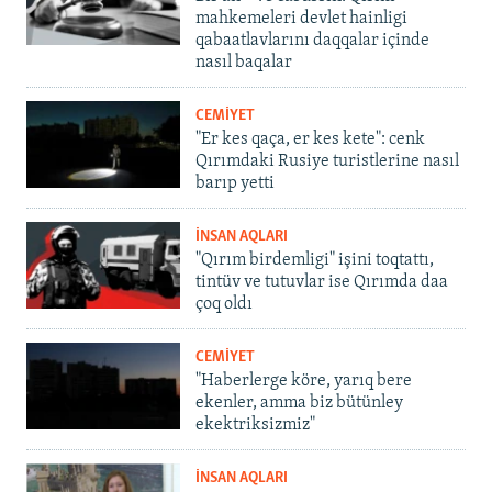
mahkemeleri devlet hainligi
qabaatlavlarını daqqalar içinde
nasıl baqalar
CEMİYET
"Er kes qaça, er kes kete": cenk
Qırımdaki Rusiye turistlerine nasıl
barıp yetti
İNSAN AQLARI
"Qırım birdemligi" işini toqtattı,
tintüv ve tutuvlar ise Qırımda daa
çoq oldı
CEMİYET
"Haberlerge köre, yarıq bere
ekenler, amma biz bütünley
ekektriksizmiz"
İNSAN AQLARI