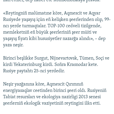
ilân ettiler, dep haber ete Komsomolskaya pravda.
Русский
«Reytingniñ malümatıne köre, Aqmescit ve Aqyar
Українською
Rusiyede yaşayış içün eñ kelişken şeerlerinden olıp, 99-
ncı yerde turmaqtalar. TOP-100 cedveli tizilgende,
QOŞULIÑIZ!
memleketniñ eñ büyük şeerleriniñ şeer müiti ve
yaşayış fiyatı kibi hususiyetler nazarğa alındı», – dep
yaza neşir.
RFE/RS bütün saytları
Birinci beşlikke Surgut, Nijnevartovsk, Tümen, Soçi ve
kirdi Yekaterinburg kirdi. Soñra Krasnodar kete.
Rusiye paytahtı 25-nci yerdedir.
Neşir yazğanına köre, Aqmescit Qırımnıñ
energiyasaqlav ceetinden birinci şeeri oldı. Rusiyeniñ
Tabiat resursları ve ekologiya nazirligi 2013 senesi
şeerlerniñ ekologik vaziyetiniñ reytingini ilân etti.