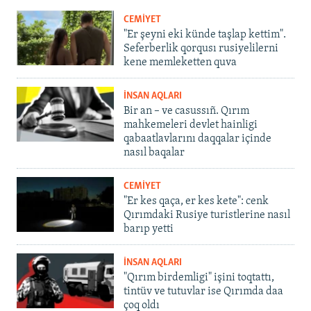
CEMİYET
"Er şeyni eki künde taşlap kettim".
Seferberlik qorqusı rusiyelilerni
kene memleketten quva
İNSAN AQLARI
Bir an – ve casussıñ. Qırım
mahkemeleri devlet hainligi
qabaatlavlarını daqqalar içinde
nasıl baqalar
CEMİYET
"Er kes qaça, er kes kete": cenk
Qırımdaki Rusiye turistlerine nasıl
barıp yetti
İNSAN AQLARI
"Qırım birdemligi" işini toqtattı,
tintüv ve tutuvlar ise Qırımda daa
çoq oldı