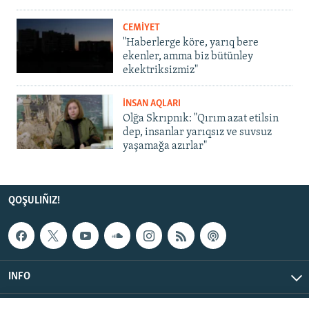
CEMİYET
"Haberlerge köre, yarıq bere
ekenler, amma biz bütünley
ekektriksizmiz"
İNSAN AQLARI
Olğa Skrıpnık: "Qırım azat etilsin
dep, insanlar yarıqsız ve suvsuz
yaşamağa azırlar"
QOŞULIÑIZ!
INFO