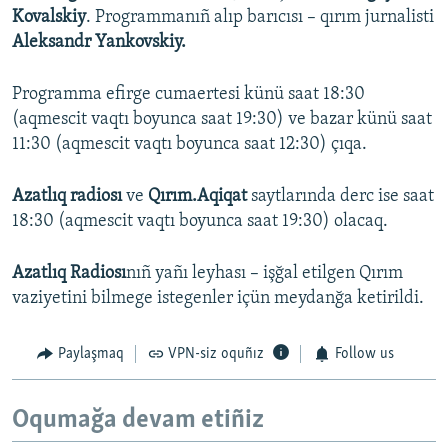
Kovalskiy
. Programmanıñ alıp barıcısı – qırım jurnalisti
Aleksandr Yankovskiy.
Programma efirge cumaertesi künü saat 18:30
(aqmescit vaqtı boyunca saat 19:30) ve bazar künü saat
11:30 (aqmescit vaqtı boyunca saat 12:30) çıqa.
Azatlıq radiosı
ve
Qırım.Aqiqat
saytlarında derc ise saat
18:30 (aqmescit vaqtı boyunca saat 19:30) olacaq.
Azatlıq Radiosı
nıñ yañı leyhası – işğal etilgen Qırım
vaziyetini bilmege istegenler içün meydanğa ketirildi.
Paylaşmaq
VPN-siz oquñız
Follow us
Oqumağa devam etiñiz