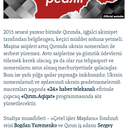
Русский
Українською
2015 senesi yanvar birinde Qırımda, işğalci akimiyet
QOŞULIÑIZ!
tarafından belgilengen, keçici müddet soñuna yetmeli.
Maşina saipleri artıq Qırımda ukrain nomeraları ile
serbest yüremez. Avto saiplerine ya gümrük ödevlerni
tölemek kerek olacaq, ya da olar rus tehpasport ve
RFE/RS bütün saytları
nomeralarnı satın almaq mecburiyetinde qalacaqlar.
Bunı ise yañı yılğa qadar yapmağa imkânsızdır. Ukrain
nomeralarnıñ ve aydavcınıñ ukrain şeadetnamelerniñ
maceraları aqqında
«24» haber telekanalı
efirinde
çıqacaq
«Qırım.Aqiqat»
programmasında söz
yürsetilecektir.
Studiya musafirleri – «Çetel işler Maydanı» fondınıñ
reisi
Bogdan Yaremenko
ve Qırım iş adamı
Sergey