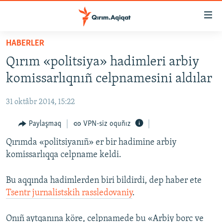
Link
açıqlığı
Esas
HABERLER
mündericege
HABERLER
Qırım «politsiya» hadimleri arbiy
qaytmaq
SİYASET
Baş
komissarlıqnıñ celpnamesini aldılar
İQTİSADİYAT
navigatsiyağa
qaytmaq
31 oktâbr 2014, 15:22
CEMİYET
Qıdıruvğa
MEDENİYET
Paylaşmaq
VPN-siz oquñız
qaytmaq
İNSAN AQLARI
Qırımda «politsiyanıñ» er bir hadimine arbiy
komissarlıqqa celpname keldi.
VİDEO
SÜRET
Bu aqqında hadimlerden biri bildirdi, dep haber ete
Tsentr jurnalistskih rassledovaniy
.
BLOGLAR
FİKİR
Onıñ aytqanına köre, celpnamede bu «Arbiy borc ve