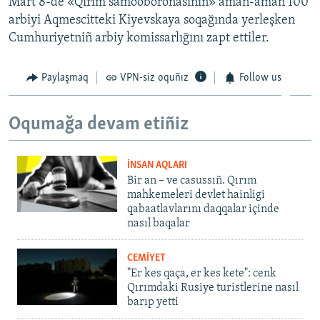
Mart 8-de «Qırım samooboronasınıñ» aman-aman 100
arbiyi Aqmescitteki Kiyevskaya soqağında yerleşken
Cumhuriyetniñ arbiy komissarlığını zapt ettiler.
Paylaşmaq
VPN-siz oquñız
Follow us
Oqumağa devam etiñiz
İNSAN AQLARI
Bir an – ve casussıñ. Qırım
mahkemeleri devlet hainligi
qabaatlavlarını daqqalar içinde
nasıl baqalar
CEMİYET
"Er kes qaça, er kes kete": cenk
Qırımdaki Rusiye turistlerine nasıl
barıp yetti