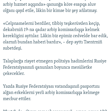
arbiy hızmet aqqında» qanunğa köre esapqa aluv
Русский
olğanı qayd etile, lâkin bir kimse bir şey añlatmay.
Українською
«Celpnamelerni berdiler, tibbiy teşkerüvden keçip,
dekabrniñ 19-na qadar arbiy komissarlıqqa kelmek
QOŞULIÑIZ!
kerekligini ayttılar. Lâkin biz epimiz cedvelde bar edik,
olarnıñ bundan haberi bardır», – dep ayttı Tsentrniñ
subetdeşi.
RFE/RS bütün saytları
Talaplarğa riayet etmegen politsiya hadimlerini Rusiye
Federatsiyasınıñ qanunları boyunca mesülietke
çekecekler.
Yazda Rusiye Federatsiyası vatandaşınıñ pasportını
alğan erkeklerni yerli arbiy komissarlıqqa kelmege
mecbur ettiler.