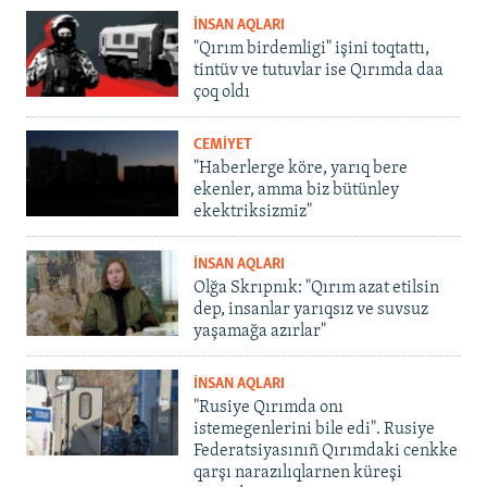
İNSAN AQLARI
"Qırım birdemligi" işini toqtattı,
tintüv ve tutuvlar ise Qırımda daa
çoq oldı
CEMİYET
"Haberlerge köre, yarıq bere
ekenler, amma biz bütünley
ekektriksizmiz"
İNSAN AQLARI
Olğa Skrıpnık: "Qırım azat etilsin
dep, insanlar yarıqsız ve suvsuz
yaşamağa azırlar"
İNSAN AQLARI
"Rusiye Qırımda onı
istemegenlerini bile edi". Rusiye
Federatsiyasınıñ Qırımdaki cenkke
qarşı narazılıqlarnen küreşi