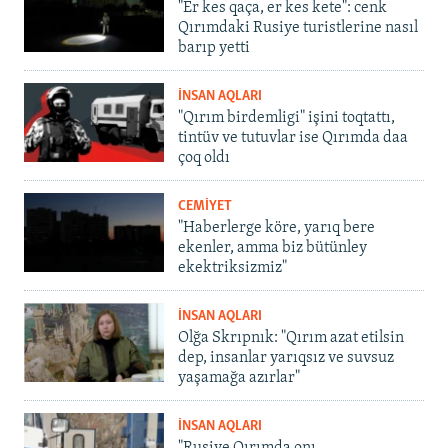
"Er kes qaça, er kes kete": cenk
Qırımdaki Rusiye turistlerine nasıl
barıp yetti
İNSAN AQLARI
"Qırım birdemligi" işini toqtattı,
tintüv ve tutuvlar ise Qırımda daa
çoq oldı
CEMİYET
"Haberlerge köre, yarıq bere
ekenler, amma biz bütünley
ekektriksizmiz"
İNSAN AQLARI
Olğa Skrıpnık: "Qırım azat etilsin
dep, insanlar yarıqsız ve suvsuz
yaşamağa azırlar"
İNSAN AQLARI
"Rusiye Qırımda onı