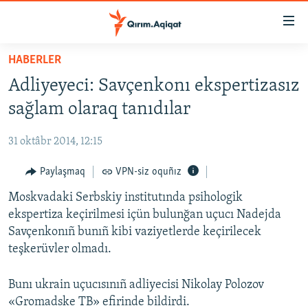
Link
açıqlığı
Esas
HABERLER
mündericege
HABERLER
Adliyeyeci: Savçenkonı ekspertizasız
qaytmaq
SİYASET
Baş
sağlam olaraq tanıdılar
İQTİSADİYAT
navigatsiyağa
qaytmaq
31 oktâbr 2014, 12:15
CEMİYET
Qıdıruvğa
MEDENİYET
Paylaşmaq
VPN-siz oquñız
qaytmaq
İNSAN AQLARI
Moskvadaki Serbskiy institutında psihologik
ekspertiza keçirilmesi içün bulunğan uçucı Nadejda
VİDEO
Savçenkonıñ bunıñ kibi vaziyetlerde keçirilecek
SÜRET
teşkerüvler olmadı.
BLOGLAR
Bunı ukrain uçucısınıñ adliyecisi Nikolay Polozov
FİKİR
«Gromadske TB» efirinde bildirdi.