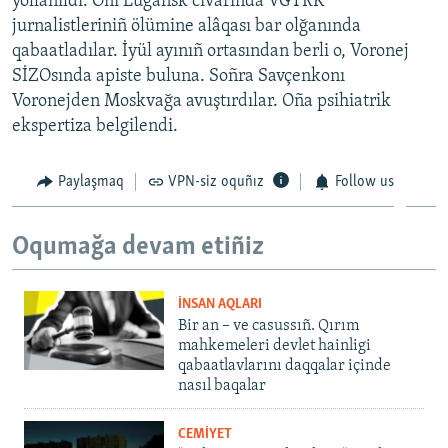
yollanıldı. Onı Lugansk civarında VGTRK
jurnalistleriniñ ölümine alâqası bar olğanında
qabaatladılar. İyül ayınıñ ortasından berli o, Voronej
SİZOsında apiste buluna. Soñra Savçenkonı
Voronejden Moskvağa avuştırdılar. Oña psihiatrik
ekspertiza belgilendi.
Paylaşmaq
VPN-siz oquñız
Follow us
Oqumağa devam etiñiz
İNSAN AQLARI
Bir an – ve casussıñ. Qırım
mahkemeleri devlet hainligi
qabaatlavlarını daqqalar içinde
nasıl baqalar
CEMİYET