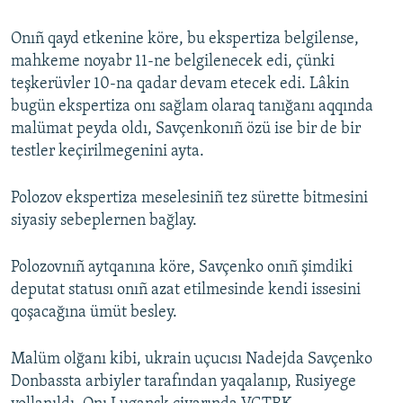
Русский
Onıñ qayd etkenine köre, bu ekspertiza belgilense,
mahkeme noyabr 11-ne belgilenecek edi, çünki
Українською
teşkerüvler 10-na qadar devam etecek edi. Lâkin
bugün ekspertiza onı sağlam olaraq tanığanı aqqında
QOŞULIÑIZ!
malümat peyda oldı, Savçenkonıñ özü ise bir de bir
testler keçirilmegenini ayta.
RFE/RS bütün saytları
Polozov ekspertiza meselesiniñ tez sürette bitmesini
siyasiy sebeplernen bağlay.
Polozovnıñ aytqanına köre, Savçenko onıñ şimdiki
deputat statusı onıñ azat etilmesinde kendi issesini
qoşacağına ümüt besley.
Malüm olğanı kibi, ukrain uçucısı Nadejda Savçenko
Donbassta arbiyler tarafından yaqalanıp, Rusiyege