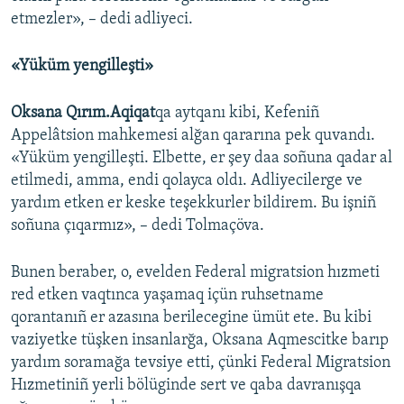
etmezler», – dedi adliyeci.
«Yüküm yengilleşti»
Oksana Qırım.Aqiqat
qa aytqanı kibi, Kefeniñ
Appelâtsion mahkemesi alğan qararına pek quvandı.
«Yüküm yengilleşti. Elbette, er şey daa soñuna qadar al
etilmedi, amma, endi qolayca oldı. Adliyecilerge ve
yardım etken er keske teşekkurler bildirem. Bu işniñ
soñuna çıqarmız», – dedi Tolmaçöva.
Bunen beraber, o, evelden Federal migratsion hızmeti
red etken vaqtınca yaşamaq içün ruhsetname
qorantanıñ er azasına berilecegine ümüt ete. Bu kibi
vaziyetke tüşken insanlarğa, Oksana Aqmescitke barıp
yardım soramağa tevsiye etti, çünki Federal Migratsion
Hızmetiniñ yerli bölüginde sert ve qaba davranışqa