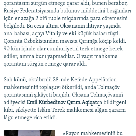
qorantasını sürgün etmege qarar aldı, bunen beraber,
Rusiye Federatsiyasında bulunuv müddetini bozğanları
içün er azağa 2 biñ ruble miqdarında para cöremesini
belgiledi. Bu ceza altına Oksananıñ ihtiyar yaşında
ana-babası, aqayı Vitaliy ve eki küçük balası tüşti.
Qoranta Özbekistandan mayısta Qırımğa köçip keldi.
90 kün içinde olar cumhuriyetni terk etmege kerek
ediler, amma bunı yapmadılar. O vaqıt mahkeme
qorantanı sürgün etmege qarar aldı.
Salı künü, oktâbrniñ 28-nde Kefede Appelâtsion
mahkemesiniñ toplaşuvı ötkerildi, anda Tolmaçöv
qorantasınıñ şikâyeti baqıldı. Oksana Tolmaçövanıñ
adliyecisi
Emil Kürbedinov Qırım.Aqiqat
qa bildirgeni
kibi, şikâyette İslâm Terek mahkemesi alğan qararnı
lâğu etmege rica etildi.
«Rayon mahkemesiniñ bu