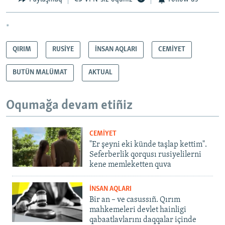
*
QIRIM
RUSİYE
İNSAN AQLARI
CEMİYET
BUTÜN MALÜMAT
AKTUAL
Oqumağa devam etiñiz
CEMİYET
"Er şeyni eki künde taşlap kettim".
Seferberlik qorqusı rusiyelilerni
kene memleketten quva
İNSAN AQLARI
Bir an – ve casussıñ. Qırım
mahkemeleri devlet hainligi
qabaatlavlarını daqqalar içinde