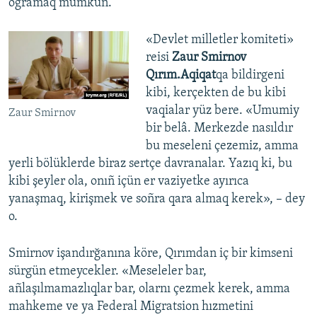
oğramaq mümkün.
«Devlet milletler komiteti»
reisi
Zaur Smirnov
Qırım.Aqiqat
qa bildirgeni
kibi, kerçekten de bu kibi
vaqialar yüz bere. «Umumiy
Zaur Smirnov
bir belâ. Merkezde nasıldır
bu meseleni çezemiz, amma
yerli bölüklerde biraz sertçe davranalar. Yazıq ki, bu
kibi şeyler ola, onıñ içün er vaziyetke ayırıca
yanaşmaq, kirişmek ve soñra qara almaq kerek», – dey
o.
Smirnov işandırğanına köre, Qırımdan iç bir kimseni
sürgün etmeycekler. «Meseleler bar,
añlaşılmamazlıqlar bar, olarnı çezmek kerek, amma
mahkeme ve ya Federal Migratsion hızmetini