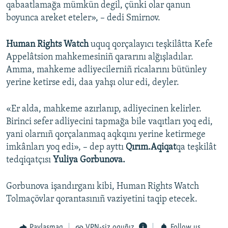
qabaatlamağa mümkün degil, çünki olar qanun
boyunca areket eteler», – dedi Smirnov.
Human Rights Watch
uquq qorçalayıcı teşkilâtta Kefe
Appelâtsion mahkemesiniñ qararını alğışladılar.
Amma, mahkeme adliyecilerniñ ricalarını bütünley
yerine ketirse edi, daa yahşı olur edi, deyler.
«Er alda, mahkeme azırlanıp, adliyecinen kelirler.
Birinci sefer adliyecini tapmağa bile vaqıtları yoq edi,
yani olarnıñ qorçalanmaq aqkqını yerine ketirmege
imkânları yoq edi», – dep ayttı
Qırım.Aqiqat
qa teşkilât
tedqiqatçısı
Yuliya Gorbunova.
Gorbunova işandırganı kibi, Human Rights Watch
Tolmaçövlar qorantasınıñ vaziyetini taqip etecek.
Paylaşmaq
VPN-siz oquñız
Follow us