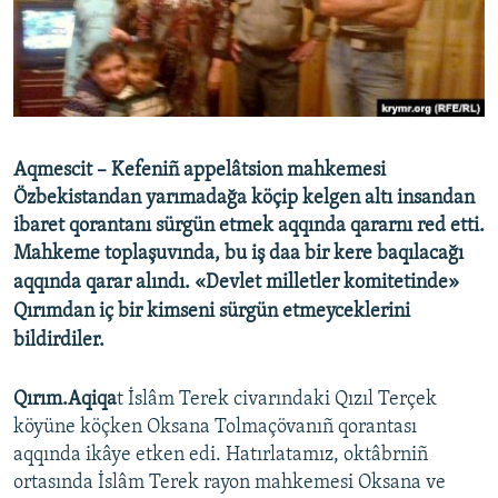
Русский
Українською
QOŞULIÑIZ!
Aqmescit – Kefeniñ appelâtsion mahkemesi
Özbekistandan yarımadağa köçip kelgen altı insandan
ibaret qorantanı sürgün etmek aqqında qararnı red etti.
RFE/RS bütün saytları
Mahkeme toplaşuvında,
bu iş
daa bir kere baqılacağı
aqqında qarar alındı. «Devlet milletler komitetinde»
Qırımdan iç bir kimseni sürgün etmeyceklerini
bildirdiler.
Qırım.Aqiqa
t İslâm Terek civarındaki Qızıl Terçek
köyüne köçken Oksana Tolmaçövanıñ qorantası
aqqında ikâye etken edi. Hatırlatamız, oktâbrniñ
ortasında İslâm Terek rayon mahkemesi Oksana ve