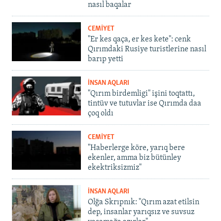
nasıl baqalar
CEMİYET
"Er kes qaça, er kes kete": cenk
Qırımdaki Rusiye turistlerine nasıl
barıp yetti
İNSAN AQLARI
"Qırım birdemligi" işini toqtattı,
tintüv ve tutuvlar ise Qırımda daa
çoq oldı
CEMİYET
"Haberlerge köre, yarıq bere
ekenler, amma biz bütünley
ekektriksizmiz"
İNSAN AQLARI
Olğa Skrıpnık: "Qırım azat etilsin
dep, insanlar yarıqsız ve suvsuz