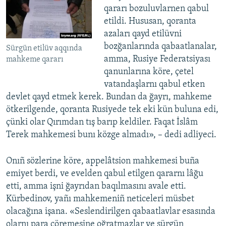
qararı bozuluvlarnen qabul
etildi. Hususan, qoranta
azaları qayd etilüvni
bozğanlarında qabaatlanalar,
Sürgün etilüv aqqında
amma, Rusiye Federatsiyası
mahkeme qararı
qanunlarına köre, çetel
vatandaşlarnı qabul etken
devlet qayd etmek kerek. Bundan da ğayrı, mahkeme
ötkerilgende, qoranta Rusiyede tek eki kün buluna edi,
çünki olar Qırımdan tış barıp keldiler. Faqat İslâm
Terek mahkemesi bunı közge almadı», – dedi adliyeci.
Onıñ sözlerine köre, appelâtsion mahkemesi buña
emiyet berdi, ve evelden qabul etilgen qararnı lâğu
etti, amma işni ğayrıdan baqılmasını avale etti.
Kürbedinov, yañı mahkemeniñ neticeleri müsbet
olacağına işana. «Seslendirilgen qabaatlavlar esasında
olarnı para cöremesine oğratmazlar ve sürgün