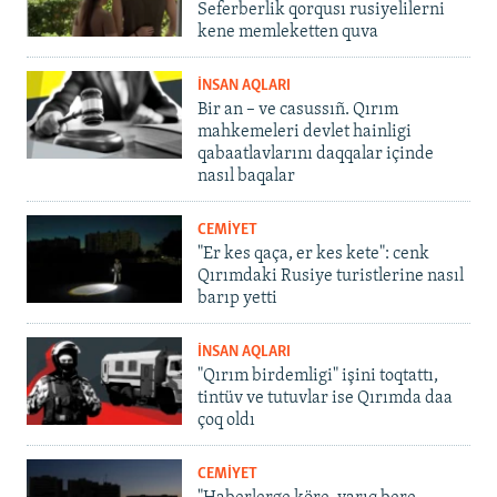
Seferberlik qorqusı rusiyelilerni
kene memleketten quva
İNSAN AQLARI
Bir an – ve casussıñ. Qırım
mahkemeleri devlet hainligi
qabaatlavlarını daqqalar içinde
nasıl baqalar
CEMİYET
"Er kes qaça, er kes kete": cenk
Qırımdaki Rusiye turistlerine nasıl
barıp yetti
İNSAN AQLARI
"Qırım birdemligi" işini toqtattı,
tintüv ve tutuvlar ise Qırımda daa
çoq oldı
CEMİYET