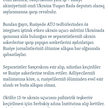
Onıñ zanınca, Savçenkonıñ yañı işi – Rusiye
akimiyetiniñ onıñ Ukraina Yuqarı Rada deputatı olaraq
Русский
saylanmasına qarşı cevabıdır.
Українською
Bundan ğayrı, Rusiyede ATO tedbirlerinden öz
QOŞULIÑIZ!
isteginen iştirak etken ukrain uçucı-zabitini Ukrainada
qanunsız alda bulunğan ve separatistlerniñ ukrain
askerlerine qarşı yapqan areketlerini aydınlatqan
Rusiye jurnalistleriniñ ölümine alâqası bar olğanında
RFE/RS bütün saytları
qabaatlaylar.
Separatistler Savçenkonı esir alıp, sıñırdan keçirdiler
ve Rusiye askerlerine teslim ettiler. Adliyecilerniñ
malümatına köre, o, rusiyelilerniñ ölüminden evel esir
alındı ve buña alâqası olmaz.
Oktâbr 13-te ukrain uçucısını psihiatrik teşkerüv
keçirilmesi içün Serbskiy adına İnstitutına alıp kettiler.