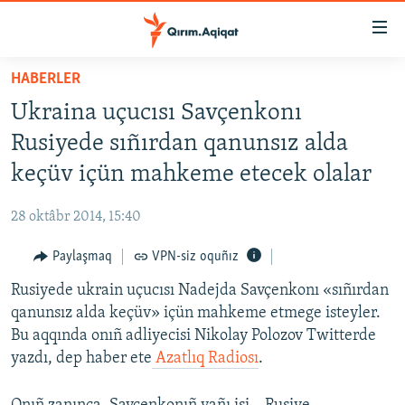
Link
açıqlığı
Esas
HABERLER
mündericege
HABERLER
Ukraina uçucısı Savçenkonı
qaytmaq
SİYASET
Baş
Rusiyede sıñırdan qanunsız alda
İQTİSADİYAT
navigatsiyağa
keçüv içün mahkeme etecek olalar
qaytmaq
CEMİYET
Qıdıruvğa
28 oktâbr 2014, 15:40
MEDENİYET
qaytmaq
Paylaşmaq
VPN-siz oquñız
İNSAN AQLARI
Rusiyede ukrain uçucısı Nadejda Savçenkonı «sıñırdan
VİDEO
qanunsız alda keçüv» içün mahkeme etmege isteyler.
SÜRET
Bu aqqında onıñ adliyecisi Nikolay Polozov Twitterde
BLOGLAR
yazdı, dep haber ete
Azatlıq Radiosı
.
FİKİR