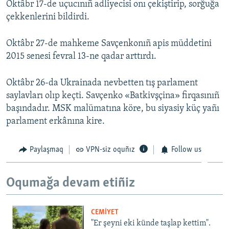
Oktâbr 17-de uçucınıñ adliyecisi onı çekiştirip, sorğuğa
çekkenlerini bildirdi.
Oktâbr 27-de mahkeme Savçenkonıñ apis müddetini
2015 senesi fevral 13-ne qadar arttırdı.
Oktâbr 26-da Ukrainada nevbetten tış parlament
saylavları olıp keçti. Savçenko «Batkivşçina» firqasınıñ
başındadır. MSK malümatına köre, bu siyasiy küç yañı
parlament erkânına kire.
Paylaşmaq
VPN-siz oquñız
Follow us
Oqumağa devam etiñiz
CEMİYET
"Er şeyni eki künde taşlap kettim".