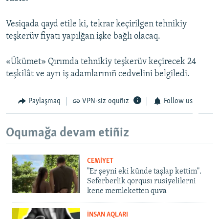
Vesiqada qayd etile ki, tekrar keçirilgen tehnikiy
teşkerüv fiyatı yapılğan işke bağlı olacaq.
«Ükümet» Qırımda tehnikiy teşkerüv keçirecek 24
teşkilât ve ayrı iş adamlarınıñ cedvelini belgiledi.
Paylaşmaq
VPN-siz oquñız
Follow us
Oqumağa devam etiñiz
CEMİYET
"Er şeyni eki künde taşlap kettim".
Seferberlik qorqusı rusiyelilerni
kene memleketten quva
İNSAN AQLARI