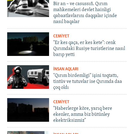
Bir an – ve casussıñ. Qırım
mahkemeleri devlet hainligi
qabaatlavlarını daqqalar içinde
nasıl baqalar
CEMİYET
"Er kes qaça, er kes kete": cenk
Qırımdaki Rusiye turistlerine nasıl
barıp yetti
İNSAN AQLARI
"Qırım birdemligi" işini toqtattı,
tintüv ve tutuvlar ise Qırımda daa
çoq oldı
CEMİYET
"Haberlerge köre, yarıq bere
ekenler, amma biz bütünley
ekektriksizmiz"