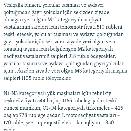
Vesiqağa binaen, yolcular taşıması ve aydavcı
Русский
qoltuğından ğayrı yolcular içün sekizden ziyade
olmağan yeri olğan M1 kategoriyalı naqliyat
Українською
vastalarınıñ saipleri içün tehosmotr fiyatı 510 rubleni
teşkil etecek, yolcular taşıması ve aydavcı qoltuğından
QOŞULIÑIZ!
ğayrı yolcular içün sekizden ziyade yeri olğan ve 5
tonnalıq taşıma içün belgilengen M2 kategoriyalı
naqliyat vastalarınıñ saipleri 918 ruble ödeycekler,
yolcular taşıması ve aydavcı qoltuğından ğayrı yolcular
RFE/RS bütün saytları
içün sekizden ziyade yeri olğan M3 kategoriyalı maşina
saipleri 1105 ruble töleycekler.
N1-N3 kategoriyalı yük maşinaları içün tehnikiy
teşkerüv fiyatı 544 başlap 1156 rubeleg qadar teşkil
etmesi mümkün, O1-O4 kategoriyalı tirkemeler – 425
başlap 728 rublege qadar, L motonaqliyat vastaları –
170ruble, şeer topraqustü elektrik naqliyatı – 850
ruble.