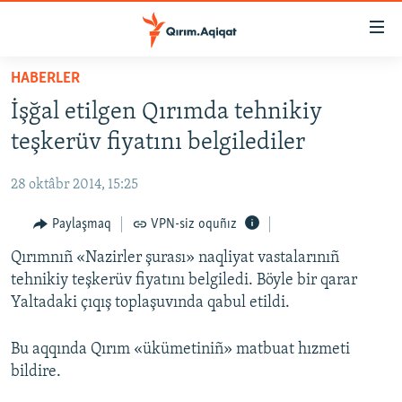
Link
açıqlığı
Esas
HABERLER
mündericege
HABERLER
İşğal etilgen Qırımda tehnikiy
qaytmaq
SİYASET
Baş
teşkerüv fiyatını belgilediler
İQTİSADİYAT
navigatsiyağa
qaytmaq
28 oktâbr 2014, 15:25
CEMİYET
Qıdıruvğa
MEDENİYET
Paylaşmaq
VPN-siz oquñız
qaytmaq
İNSAN AQLARI
Qırımnıñ «Nazirler şurası» naqliyat vastalarınıñ
tehnikiy teşkerüv fiyatını belgiledi. Böyle bir qarar
VİDEO
Yaltadaki çıqış toplaşuvında qabul etildi.
SÜRET
Bu aqqında Qırım «ükümetiniñ» matbuat hızmeti
BLOGLAR
bildire.
FİKİR