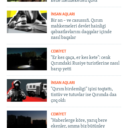
kene memleketten quva
İNSAN AQLARI
Bir an – ve casussıñ. Qırım
mahkemeleri devlet hainligi
qabaatlavlarını daqqalar içinde
nasıl baqalar
CEMİYET
"Er kes qaça, er kes kete": cenk
Qırımdaki Rusiye turistlerine nasıl
barıp yetti
İNSAN AQLARI
"Qırım birdemligi" işini toqtattı,
tintüv ve tutuvlar ise Qırımda daa
çoq oldı
CEMİYET
"Haberlerge köre, yarıq bere
ekenler, amma biz bütünley