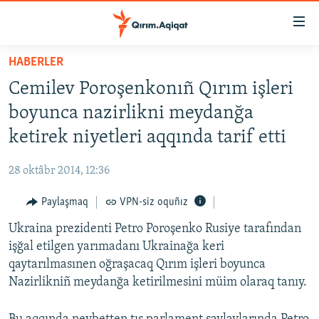
Link
açıqlığı
Esas
HABERLER
mündericege
HABERLER
Cemilev Poroşenkonıñ Qırım işleri
qaytmaq
SİYASET
Baş
boyunca nazirlikni meydanğa
İQTİSADİYAT
navigatsiyağa
ketirek niyetleri aqqında tarif etti
qaytmaq
CEMİYET
Qıdıruvğa
28 oktâbr 2014, 12:36
MEDENİYET
qaytmaq
Paylaşmaq
VPN-siz oquñız
İNSAN AQLARI
Ukraina prezidenti Petro Poroşenko Rusiye tarafından
VİDEO
işğal etilgen yarımadanı Ukrainağa keri
SÜRET
qaytarılmasınen oğraşacaq Qırım işleri boyunca
BLOGLAR
Nazirlikniñ meydanğa ketirilmesini müim olaraq tanıy.
FİKİR