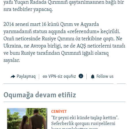
yañı Yuqarı Radada Qırımnıñ qaytarılmasınen bağlı bir
sıra tedbirler yapacaq.
2014 senesi mart 16 künü Qırım ve Aqyarda
yarımadanıñ statusı aqqında «referendum» keçirildi.
Onıñ neticesinde Rusiye Qırımnı öz terkibine qoştı. Ne
Ukraina, ne Avropa birligi, ne de AQŞ neticelerni tanıdı
ve bunı Rusiye tarafından Qırımnıñ işğali olaraq
sayalar.
Paylaşmaq
VPN-siz oquñız
Follow us
Oqumağa devam etiñiz
CEMİYET
"Er şeyni eki künde taşlap kettim".
Seferberlik qorqusı rusiyelilerni