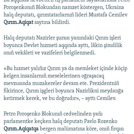
Bu aqqında nevbetten tış parlament saylavlarında Petro
Poroşenkonıñ Blokundan namzet köstergen, Ukraina
Русский
halq deputatı, qırımtatarlarnıñ lideri Mustafa Cemilev
Українською
Qırım.Aqiqat
saytına bildirdi.
QOŞULIÑIZ!
Halq deputatı Nazirler şurası yanındaki Qırım işleri
boyunca Devlet hızmeti aqqında ayttı, lâkin şimdilik
onıñ vekâleti ve vazifeleri belgilenmedi.
RFE/RS bütün saytları
«Bu hızmet yalıñız Qırım ya da memleket içinde köçip
kelgen insanlarnıñ meselelerinen oğraşacaq
mevzusında muzakereler devam ete. Prezidentniñ
fikirince, Qırım işgleri boyunca Nazirlikni meydanğa
ketirmek kerek, ve bu doğrudır», – ayttı Cemilev.
Petro Poroşenko Blokunıñ cedvelinden yañı
parlamentke keçken halq deputatı Pavlo Rozenko
Qırım.Aqiqatqa
bergen malümatına köre, onıñ firqısı