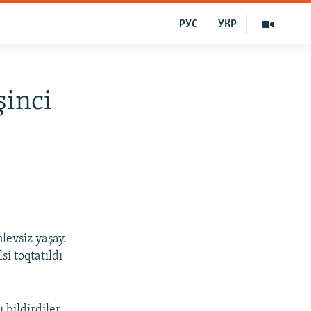
РУС
УКР
şinci
levsiz yaşay.
i toqtatıldı
 bildirdiler,