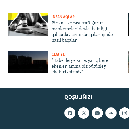
İNSAN AQLARI
Bir an – ve casussıñ. Qırım
mahkemeleri devlet hainligi
qabaatlavlarını daqqalar içinde
nasıl baqalar
CEMİYET
"Haberlerge köre, yarıq bere
ekenler, amma biz bütünley
ekektriksizmiz"
QOŞULIÑIZ!