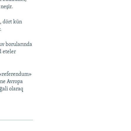
neşir.
, dört kün
.
uv borularında
d eteler
a «referendum»
, ne Avropa
ğali olaraq