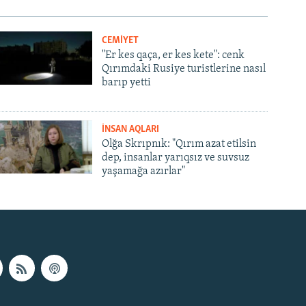
CEMİYET
"Er kes qaça, er kes kete": cenk
Qırımdaki Rusiye turistlerine nasıl
barıp yetti
İNSAN AQLARI
Olğa Skrıpnık: "Qırım azat etilsin
dep, insanlar yarıqsız ve suvsuz
yaşamağa azırlar"