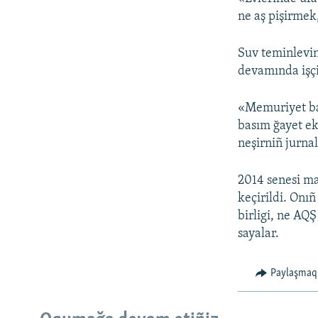
ne aş pişirmek
Suv teminlevin
devamında işçi
«Memuriyet baş
basım ğayet eks
neşirniñ jurnali
2014 senesi m
keçirildi. Onı
birligi, ne AQ
sayalar.
Paylaşmaq