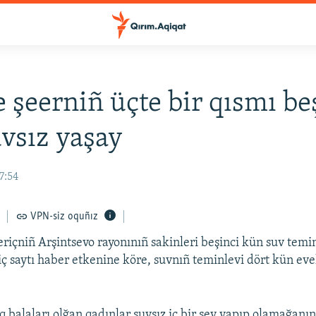
e şeerniñ üçte bir qısmı be
vsız yaşay
7:54
VPN-siz oquñız
eriçniñ Arşintsevo rayonınıñ sakinleri beşinci kün suv temin
ç saytı haber etkenine köre, suvnıñ teminlevi dört kün evels
 balaları olğan qadınlar suvsız iç bir şey yapıp olamağanını