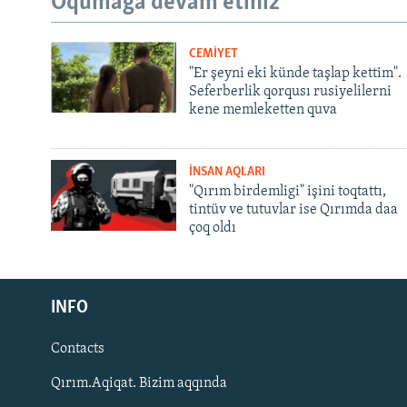
Oqumağa devam etiñiz
CEMİYET
"Er şeyni eki künde taşlap kettim".
Seferberlik qorqusı rusiyelilerni
kene memleketten quva
İNSAN AQLARI
"Qırım birdemligi" işini toqtattı,
tintüv ve tutuvlar ise Qırımda daa
çoq oldı
Русский
Українською
INFO
Contacts
QOŞULIÑIZ!
Qırım.Aqiqat. Bizim aqqında