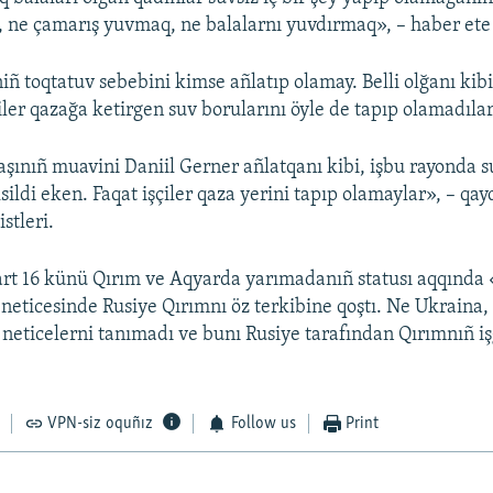
, ne çamarış yuvmaq, ne balalarnı yuvdırmaq», – haber ete 
iñ toqtatuv sebebini kimse añlatıp olamay. Belli olğanı kibi
ler qazağa ketirgen suv borularını öyle de tapıp olamadılar
ınıñ muavini Daniil Gerner añlatqanı kibi, işbu rayonda s
ildi eken. Faqat işçiler qaza yerini tapıp olamaylar», – qay
stleri.
art 16 künü Qırım ve Aqyarda yarımadanıñ statusı aqqınd
ñ neticesinde Rusiye Qırımnı öz terkibine qoştı. Ne Ukraina
Ş neticelerni tanımadı ve bunı Rusiye tarafından Qırımnıñ iş
VPN-siz oquñız
Follow us
Print