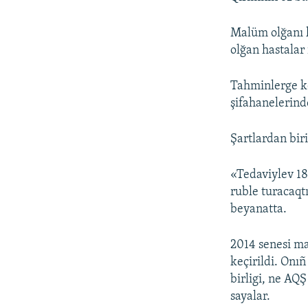
Malüm olğanı k
olğan hastalar 
Tahminlerge kö
şifahanelerind
Şartlardan bir
«Tedaviylev 18
ruble turacaqt
beyanatta.
2014 senesi m
keçirildi. Onı
birligi, ne AQ
sayalar.