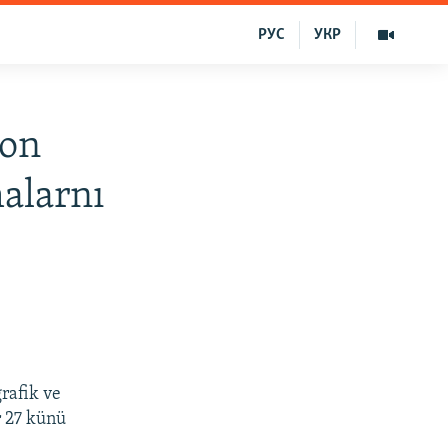
РУС
УКР
ion
malarnı
rafik ve
r 27 künü