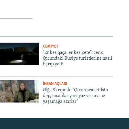
CEMİYET
"Er kes qaça, er kes kete": cenk
Qırımdaki Rusiye turistlerine nasıl
barıp yetti
İNSAN AQLARI
Olğa Skrıpnık: "Qırım azat etilsin
dep, insanlar yarıqsız ve suvsuz
yaşamağa azırlar"