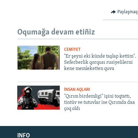
Paylaşmaq
Oqumağa devam etiñiz
CEMİYET
"Er şeyni eki künde taşlap kettim".
Seferberlik qorqusı rusiyelilerni
kene memleketten quva
İNSAN AQLARI
"Qırım birdemligi" işini toqtattı,
tintüv ve tutuvlar ise Qırımda daa
çoq oldı
Русский
Українською
INFO