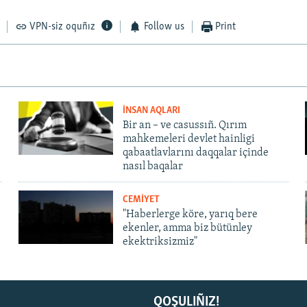
VPN-siz oquñız
Follow us
Print
İNSAN AQLARI
Bir an – ve casussıñ. Qırım
mahkemeleri devlet hainligi
qabaatlavlarını daqqalar içinde
nasıl baqalar
CEMİYET
"Haberlerge köre, yarıq bere
ekenler, amma biz bütünley
ekektriksizmiz"
QOŞULIÑIZ!