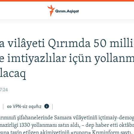
 vilâyeti Qırımda 50 mill
e imtiyazlılar içün yollan
alacaq
7:24
VPN-siz oquñız
Qırımnıñ şifahanelerinde Samara vilâyetiniñ içtimaiy-demog
 nazirligi 1330 yollanmanı satın aldı, – dep haber etti oktâb
şına tayin etilgen akimiyetiniñ «ruporı» Krıminform saytı.