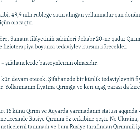
ibi, 49,9 mln rublege satın alınğan yollanmalar qan donümi
içün olacaqtır.
re, Samara filâyetiniñ sаkinleri dekabr 20-ne qadar Qırı
e fizioterapiya boyunca tedaviylev kursını körecekler.
i – şifahanelerde basseynlerniñ olmasıdır.
 kün devam etecek. Şifahanede bir künlik tedaviylevniñ fiy
ır. Yollanmanıñ fiyatına Qırımğa ve keri uçağ parası da kire
art 16 künü Qırım ve Aqyarda yarımadanıñ statusı aqqınd
ñ neticesinde Rusiye Qırımnı öz terkibine qoştı. Ne Ukraina
Ş neticelerni tanımadı ve bunı Rusiye tarafından Qırımnıñ iş