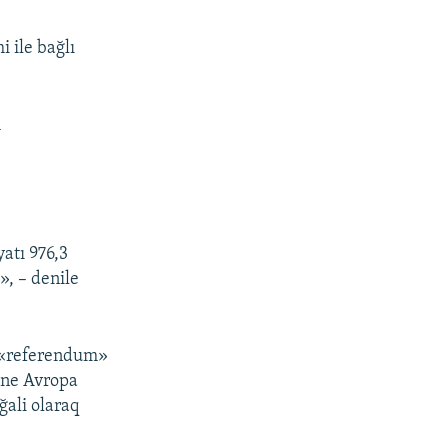
 ile bağlı
m
atı 976,3
», – denile
a «referendum»
, ne Avropa
ğali olaraq