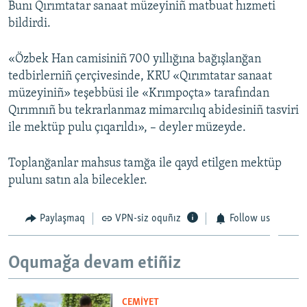
Bunı Qırımtatar sanaat müzeyiniñ matbuat hızmeti
bildirdi.
Русский
Українською
«Özbek Han camisiniñ 700 yıllığına bağışlanğan
tedbirlerniñ çerçivesinde, KRU «Qırımtatar sanaat
QOŞULIÑIZ!
müzeyiniñ» teşebbüsi ile «Krımpoçta» tarafından
Qırımnıñ bu tekrarlanmaz mimarcılıq abidesiniñ tasviri
ile mektüp pulu çıqarıldı», – deyler müzeyde.
RFE/RS bütün saytları
Toplanğanlar mahsus tamğa ile qayd etilgen mektüp
pulunı satın ala bilecekler.
Paylaşmaq
VPN-siz oquñız
Follow us
Oqumağa devam etiñiz
CEMİYET