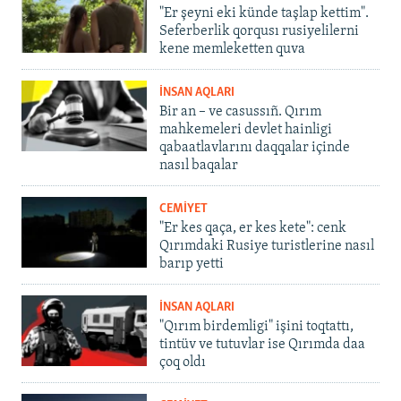
"Er şeyni eki künde taşlap kettim".
Seferberlik qorqusı rusiyelilerni
kene memleketten quva
İNSAN AQLARI
Bir an – ve casussıñ. Qırım
mahkemeleri devlet hainligi
qabaatlavlarını daqqalar içinde
nasıl baqalar
CEMİYET
"Er kes qaça, er kes kete": cenk
Qırımdaki Rusiye turistlerine nasıl
barıp yetti
İNSAN AQLARI
"Qırım birdemligi" işini toqtattı,
tintüv ve tutuvlar ise Qırımda daa
çoq oldı