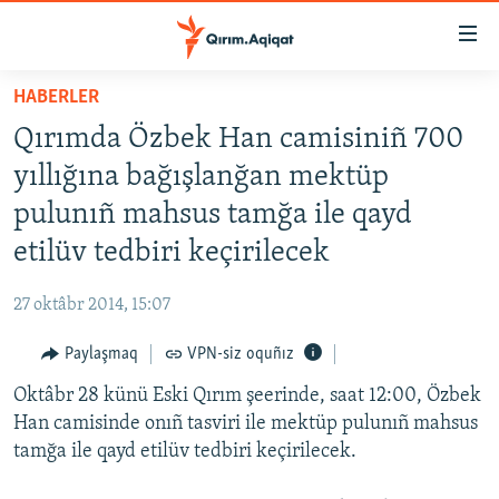
Link
açıqlığı
Esas
HABERLER
mündericege
HABERLER
Qırımda Özbek Han camisiniñ 700
qaytmaq
SİYASET
Baş
yıllığına bağışlanğan mektüp
İQTİSADİYAT
navigatsiyağa
pulunıñ mahsus tamğa ile qayd
qaytmaq
CEMİYET
etilüv tedbiri keçirilecek
Qıdıruvğa
MEDENİYET
qaytmaq
27 oktâbr 2014, 15:07
İNSAN AQLARI
Paylaşmaq
VPN-siz oquñız
VİDEO
Oktâbr 28 künü Eski Qırım şeerinde, saat 12:00, Özbek
SÜRET
Han camisinde onıñ tasviri ile mektüp pulunıñ mahsus
BLOGLAR
tamğa ile qayd etilüv tedbiri keçirilecek.
FİKİR