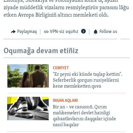
Estoniya, Slovakiya ve Poloniyadan soñra üç aydan
ziyade müddetlik vizalarnı resmiyleştirüv parasını lâğu
etken Avropa Birliginiñ altıncı memleketi oldı.
Paylaşmaq
VPN-siz oquñız
Follow us
Oqumağa devam etiñiz
CEMİYET
"Er şeyni eki künde taşlap kettim".
Seferberlik qorqusı rusiyelilerni
kene memleketten quva
İNSAN AQLARI
Bir an – ve casussıñ. Qırım
mahkemeleri devlet hainligi
qabaatlavlarını daqqalar içinde
nasıl baqalar