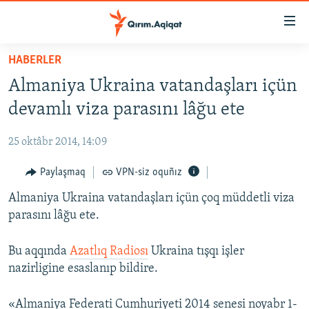
Link
açıqlığı
Esas
HABERLER
mündericege
HABERLER
Almaniya Ukraina vatandaşları içün
qaytmaq
SİYASET
Baş
devamlı viza parasını lâğu ete
İQTİSADİYAT
navigatsiyağa
qaytmaq
25 oktâbr 2014, 14:09
CEMİYET
Qıdıruvğa
MEDENİYET
Paylaşmaq
VPN-siz oquñız
qaytmaq
İNSAN AQLARI
Almaniya Ukraina vatandaşları içün çoq müddetli viza
parasını lâğu ete.
VİDEO
SÜRET
Bu aqqında
Azatlıq Radiosı
Ukraina tışqı işler
nazirligine esaslanıp bildire.
BLOGLAR
FİKİR
«Almaniya Federati Cumhuriyeti 2014 senesi noyabr 1-