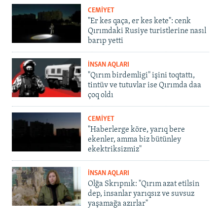
CEMİYET
"Er kes qaça, er kes kete": cenk
Qırımdaki Rusiye turistlerine nasıl
barıp yetti
İNSAN AQLARI
"Qırım birdemligi" işini toqtattı,
tintüv ve tutuvlar ise Qırımda daa
çoq oldı
CEMİYET
"Haberlerge köre, yarıq bere
ekenler, amma biz bütünley
ekektriksizmiz"
İNSAN AQLARI
Olğa Skrıpnık: "Qırım azat etilsin
dep, insanlar yarıqsız ve suvsuz
yaşamağa azırlar"