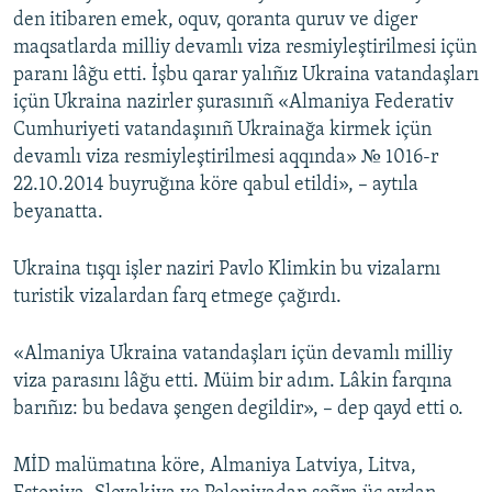
den itibaren emek, oquv, qoranta quruv ve diger
Русский
maqsatlarda milliy devamlı viza resmiyleştirilmesi içün
paranı lâğu etti. İşbu qarar yalıñız Ukraina vatandaşları
Українською
içün Ukraina nazirler şurasınıñ «Almaniya Federativ
Cumhuriyeti vatandaşınıñ Ukrainağa kirmek içün
QOŞULIÑIZ!
devamlı viza resmiyleştirilmesi aqqında» № 1016-r
22.10.2014 buyruğına köre qabul etildi», – aytıla
beyanatta.
RFE/RS bütün saytları
Ukraina tışqı işler naziri Pavlo Klimkin bu vizalarnı
turistik vizalardan farq etmege çağırdı.
«Almaniya Ukraina vatandaşları içün devamlı milliy
viza parasını lâğu etti. Müim bir adım. Lâkin farqına
barıñız: bu bedava şengen degildir», – dep qayd etti o.
MİD malümatına köre, Almaniya Latviya, Litva,