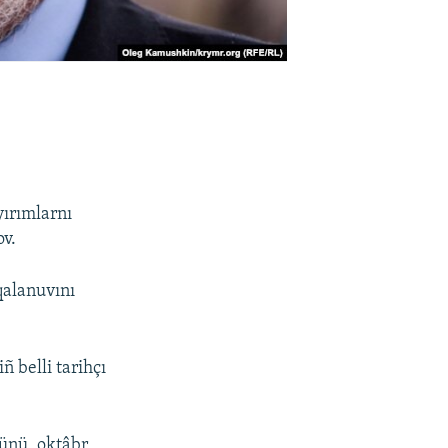
yırımlarnı
ov.
qalanuvını
 belli tarihçı
künü, oktâbr