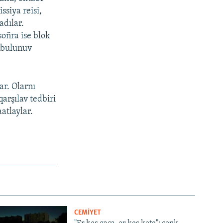
siya reisi,
adılar.
soñra ise blok
a bulunuv
ar. Olarnı
arşılav tedbiri
atlaylar.
CEMİYET