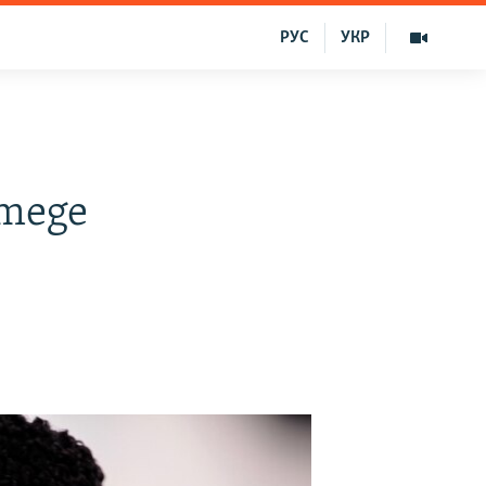
РУС
УКР
tmege