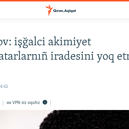
v: işğalci akimiyet
atarlarnıñ iradesini yoq e
14:42
VPN-siz oquñız