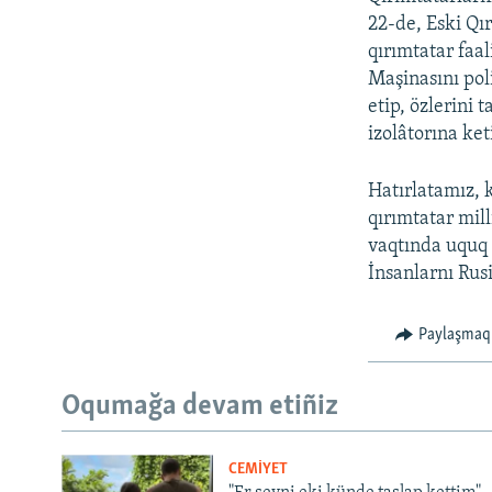
22-de, Eski Qı
qırımtatar faa
Maşinasını poli
etip, özlerini
izolâtorına ket
Hatırlatamız, 
qırımtatar mil
vaqtında uquq 
İnsanlarnı Rus
Paylaşmaq
Oqumağa devam etiñiz
CEMİYET