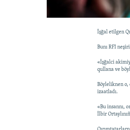
İşğal etilgen Q
Bunı RFI neşiri
«İşğalci akimiy
qullana ve böy
Böyleliknen o,
izaatladı.
«Bu insannı, o
İlbir Ortaylın
Qırımtatarlarn