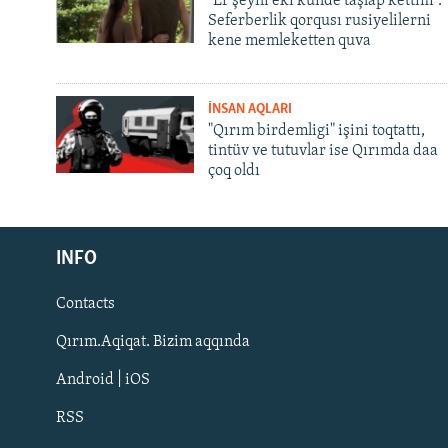
"Er şeyni eki künde taşlap kettim".
Seferberlik qorqusı rusiyelilerni
kene memleketten quva
İNSAN AQLARI
"Qırım birdemligi" işini toqtattı,
tintüv ve tutuvlar ise Qırımda daa
çoq oldı
Русский
INFO
Українською
Contacts
QOŞULIÑIZ!
Qırım.Aqiqat. Bizim aqqında
Android | iOS
RSS