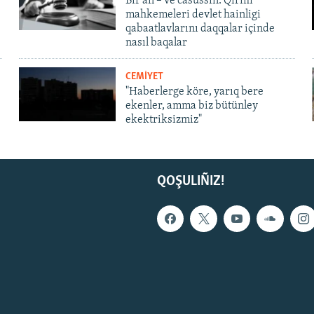
Bir an – ve casussıñ. Qırım
mahkemeleri devlet hainligi
qabaatlavlarını daqqalar içinde
nasıl baqalar
CEMİYET
"Haberlerge köre, yarıq bere
ekenler, amma biz bütünley
ekektriksizmiz"
QOŞULIÑIZ!