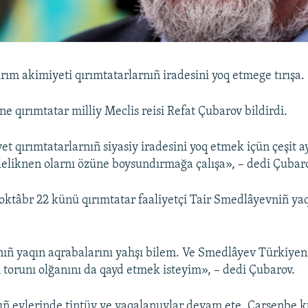
ırım akimiyeti qırımtatarlarnıñ iradesini yoq etmege tırışa.
ne qırımtatar milliy Meclis reisi Refat Çubarov bildirdi.
et qırımtatarlarnıñ siyasiy iradesini yoq etmek içün çeşit a
leliknen olarnı özüne boysundırmağa çalışa», – dedi Çubar
 oktâbr 22 künü qırımtatar faaliyetçi Tair Smedlâyevniñ ya
nıñ yaqın aqrabalarını yahşı bilem. Ve Smedlâyev Türkiyeniñ
ıñ torunı olğanını da qayd etmek isteyim», – dedi Çubarov.
ıñ evlerinde tintüv ve yaqalanuvlar devam ete. Çarşenbe 