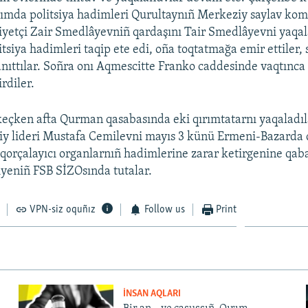
rımda politsiya hadimleri Qurultaynıñ Merkeziy saylav komis
liyetçi Zair Smedlâyevniñ qardaşını Tair Smedlâyevni yaqal
tsiya hadimleri taqip ete edi, oña toqtatmağa emir ettiler, 
 tanıttılar. Soñra onı Aqmescitte Franko caddesinde vaqtınc
irdiler.
keçken afta Qurman qasabasında eki qırımtatarnı yaqaladıl
liy lideri Mustafa Cemilevni mayıs 3 künü Ermeni-Bazarda q
qorçalayıcı organlarnıñ hadimlerine zarar ketirgenine qaba
iyeniñ FSB SİZOsında tutalar.
VPN-siz oquñız
Follow us
Print
İNSAN AQLARI