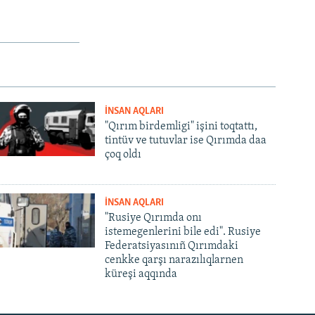
İNSAN AQLARI
"Qırım birdemligi" işini toqtattı,
tintüv ve tutuvlar ise Qırımda daa
çoq oldı
İNSAN AQLARI
"Rusiye Qırımda onı
istemegenlerini bile edi". Rusiye
Federatsiyasınıñ Qırımdaki
cenkke qarşı narazılıqlarnen
küreşi aqqında