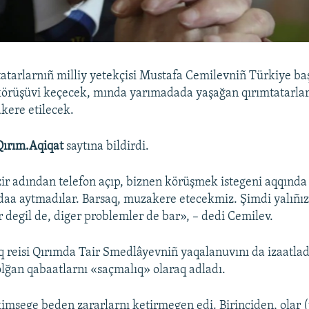
atarlarnıñ milliy yetekçisi Mustafa Cemilevniñ Türkiye ba
körüşüvi keçecek, mında yarımadada yaşağan qırımtatarlar
kere etilecek.
Qırım.Aqiqat
saytına bildirdi.
r adından telefon açıp, biznen körüşmek istegeni aqqında b
aa aytmadılar. Barsaq, muzakere etecekmiz. Şimdi yalıñız 
r degil de, diger problemler de bar», – dedi Cemilev.
q reisi Qırımda Tair Smedlâyevniñ yaqalanuvını da izaatlad
ğan qabaatlarnı «saçmalıq» olaraq adladı.
kimsege beden zararlarnı ketirmegen edi. Birinciden, olar 