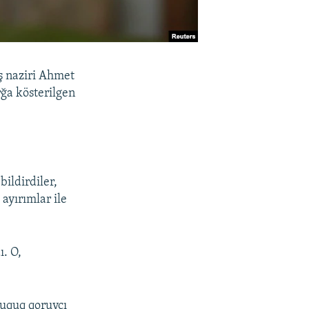
ş naziri Ahmet
ğa kösterilgen
ildirdiler,
ayırımlar ile
ı. O,
(uquq qoruycı