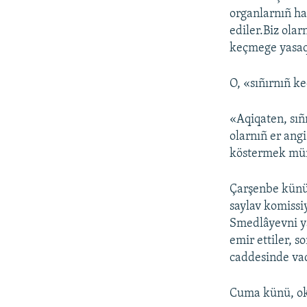
organlarnıñ ha
ediler.Biz olar
keçmege yasaq 
O, «sıñırnıñ ke
«Aqiqaten, sıñ
olarnıñ er ang
köstermek mümk
Çarşenbe künü,
saylav komissiy
Smedlâyevni ya
emir ettiler, s
caddesinde vaq
Cuma künü, ok