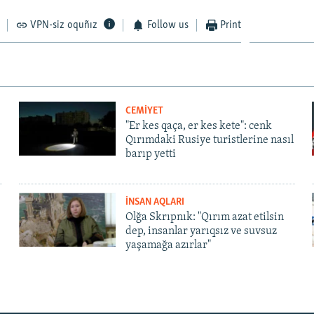
VPN-siz oquñız
Follow us
Print
CEMİYET
"Er kes qaça, er kes kete": cenk
Qırımdaki Rusiye turistlerine nasıl
barıp yetti
İNSAN AQLARI
Olğa Skrıpnık: "Qırım azat etilsin
dep, insanlar yarıqsız ve suvsuz
yaşamağa azırlar"