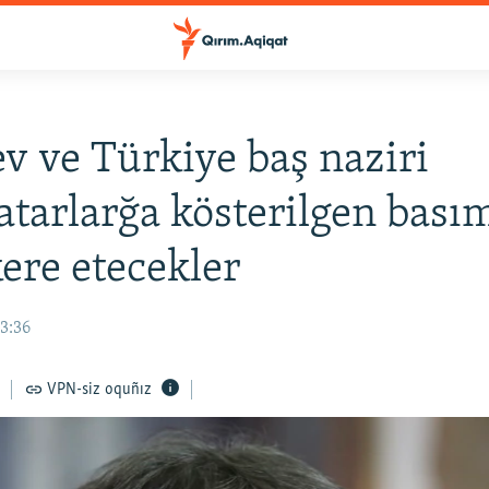
v ve Türkiye baş naziri
atarlarğa kösterilgen bası
re etecekler
13:36
VPN-siz oquñız