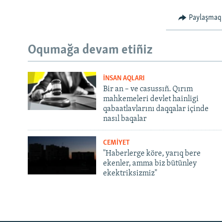
Paylaşmaq
Oqumağa devam etiñiz
İNSAN AQLARI
Bir an – ve casussıñ. Qırım
mahkemeleri devlet hainligi
qabaatlavlarını daqqalar içinde
nasıl baqalar
CEMİYET
"Haberlerge köre, yarıq bere
ekenler, amma biz bütünley
ekektriksizmiz"
Русский