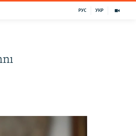
РУС
УКР
mnı