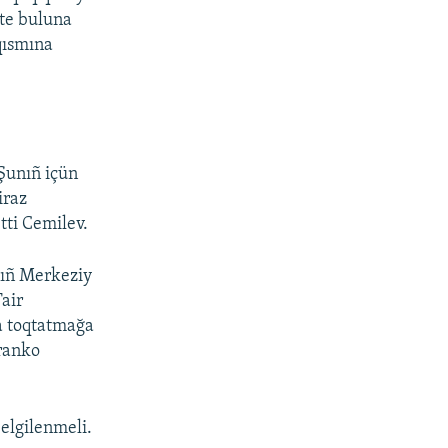
tte buluna
 qısmına
 Şunıñ içün
iraz
tti Cemilev.
nıñ Merkeziy
Tair
ña toqtatmağa
Franko
elgilenmeli.