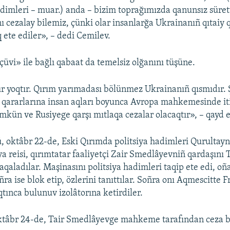
dimleri – muar.) anda – bizim toprağımızda qanunsız süre
nı cezalay bilemiz, çünki olar insanlarğa Ukrainanıñ qıtaiy
ete ediler», – dedi Cemilev.
çüvi» ile bağlı qabaat da temelsiz olğanını tüşüne.
ır yoqtır. Qırım yarımadası bölünmez Ukrainanıñ qısmıdır.
i qararlarına insan aqları boyunca Avropa mahkemesinde it
ün ve Rusiyege qarşı mıtlaqa cezalar olacaqtır», – qayd e
 oktâbr 22-de, Eski Qırımda politsiya hadimleri Qurultay
a reisi, qırımtatar faaliyetçi Zair Smedlâyevniñ qardaşını 
qaladılar. Maşinasını politsiya hadimleri taqip ete edi, o
oñra ise blok etip, özlerini tanıttılar. Soñra onı Aqmescitte 
tınca bulunuv izolâtorına ketirdiler.
tâbr 24-de, Tair Smedlâyevge mahkeme tarafından ceza b