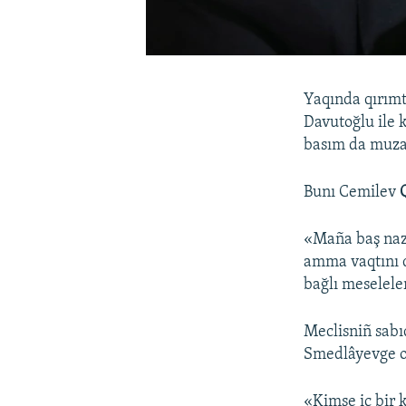
Yaqında qırımt
Davutoğlu ile 
basım da muza
Bunı Cemilev
«Maña baş nazi
amma vaqtını d
bağlı meselele
Meclisniñ sabı
Smedlâyevge ol
«Kimse iç bir 