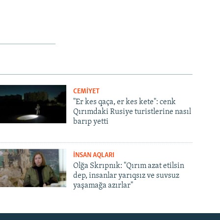
CEMİYET
"Er kes qaça, er kes kete": cenk
Qırımdaki Rusiye turistlerine nasıl
barıp yetti
İNSAN AQLARI
Olğa Skrıpnık: "Qırım azat etilsin
dep, insanlar yarıqsız ve suvsuz
yaşamağa azırlar"