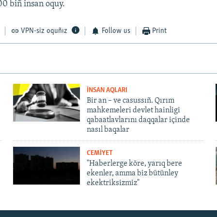
 biñ insan oquy.
VPN-siz oquñız
Follow us
Print
İNSAN AQLARI
Bir an – ve casussıñ. Qırım
mahkemeleri devlet hainligi
qabaatlavlarını daqqalar içinde
nasıl baqalar
CEMİYET
"Haberlerge köre, yarıq bere
ekenler, amma biz bütünley
ekektriksizmiz"