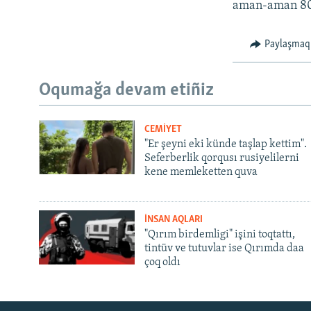
aman-aman 800
Paylaşmaq
Oqumağa devam etiñiz
CEMİYET
"Er şeyni eki künde taşlap kettim".
Seferberlik qorqusı rusiyelilerni
kene memleketten quva
İNSAN AQLARI
"Qırım birdemligi" işini toqtattı,
tintüv ve tutuvlar ise Qırımda daa
çoq oldı
Русский