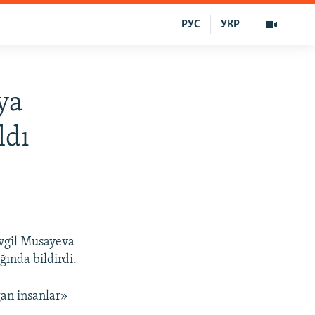
РУС
УКР
ya
ldı
evgil Musayeva
ğında bildirdi.
ğan insanlar»