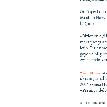
Onıñ qayd etke
Mustafa Nayye
bağlıdır.
«Bizler eñ eyi
meraqlanğan ve
içün. Bizler m
ğaye ve bilgil
zenaatında kend
«15 minut»
say
ukrain jurnali
2014 senesi Hub
«Premiya delo
«Ukrainskaya p