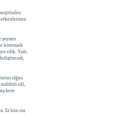
 neşirinden
ketkenlerinen
er şeynen
ege kötermek
gen edik. Yañı
deñiştirecek,
tatarı olğan
 mühbiri edi,
Beş kere
a. Er kün onı