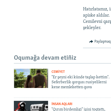
Hatırlatamız, 
apiske aldılar
Cemilevni qarş
şekleyler.
Paylaşmaq
Oqumağa devam etiñiz
CEMİYET
"Er şeyni eki künde taşlap kettim".
Seferberlik qorqusı rusiyelilerni
kene memleketten quva
İNSAN AQLARI
"Qırım birdemligi" işini toqtattı,