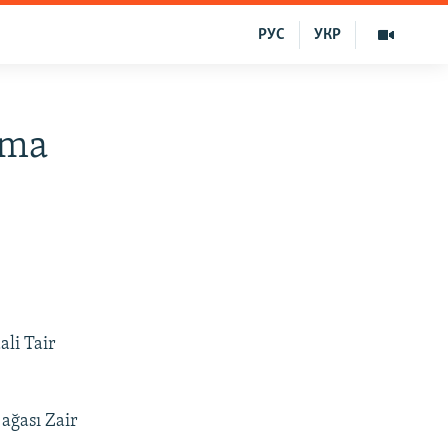
РУС
УКР
uma
li Tair
ağası Zair