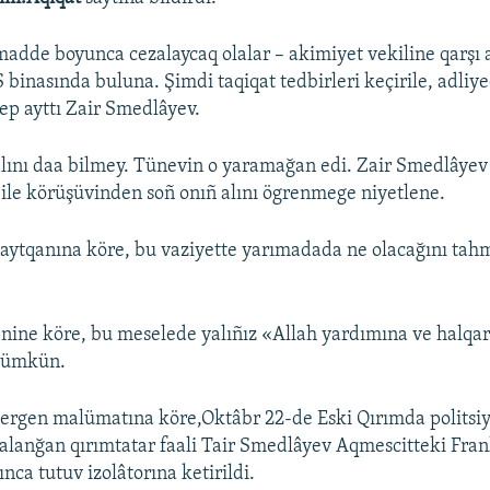
madde boyunca cezalaycaq olalar – akimiyet vekiline qarşı a
 binasında buluna. Şimdi taqiqat tedbirleri keçirile, adliy
dep ayttı Zair Smedlâyev.
alını daa bilmey. Tünevin o yaramağan edi. Zair Smedlâyev
i ile körüşüvinden soñ onıñ alını ögrenmege niyetlene.
aytqanına köre, bu vaziyette yarımadada ne olacağını tah
nine köre, bu meselede yalıñız «Allah yardımına ve halqa
mümkün.
ergen malümatına köre,Oktâbr 22-de Eski Qırımda politsi
alanğan qırımtatar faali Tair Smedlâyev Aqmescitteki Fra
nca tutuv izolâtorına ketirildi.