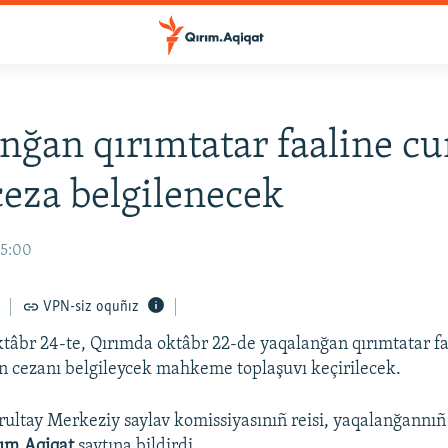
nğan qırımtatar faaline c
eza belgilenecek
15:00
VPN-siz oquñız
âbr 24-te, Qırımda oktâbr 22-de yaqalanğan qırımtatar faa
 cezanı belgileycek mahkeme toplaşuvı keçirilecek.
ultay Merkeziy saylav komissiyasınıñ reisi, yaqalanğannıñ 
ım.Aqiqat
saytına bildirdi.