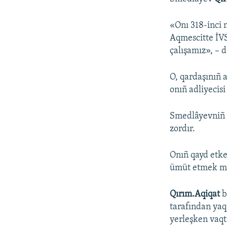
«Onı 318-inci 
Aqmescitte İVS
çalışamız», – 
O, qardaşınıñ 
onıñ adliyecis
Smedlâyevniñ 
zordır.
Onıñ qayd etke
ümüt etmek 
Qırım.Aqiqat
b
tarafından yaq
yerleşken vaqtı