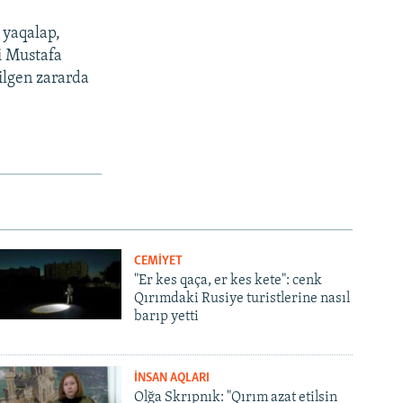
 yaqalap,
ri Mustafa
ilgen zararda
CEMİYET
"Er kes qaça, er kes kete": cenk
Qırımdaki Rusiye turistlerine nasıl
barıp yetti
İNSAN AQLARI
Olğa Skrıpnık: "Qırım azat etilsin