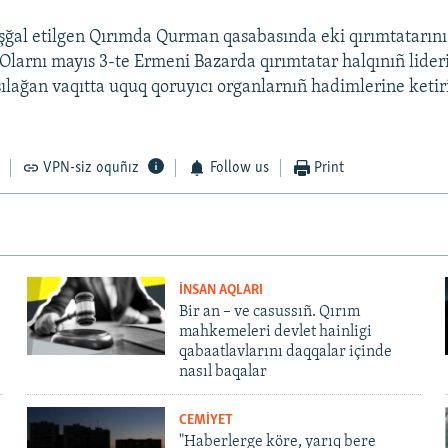
işğal etilgen Qırımda Qurman qasabasında eki qırımtatarını
. Olarnı mayıs 3-te Ermeni Bazarda qırımtatar halqınıñ lide
ılağan vaqıtta uquq qoruyıcı organlarnıñ hadimlerine ketir
VPN-siz oquñız
Follow us
Print
İNSAN AQLARI
Bir an – ve casussıñ. Qırım
mahkemeleri devlet hainligi
qabaatlavlarını daqqalar içinde
nasıl baqalar
CEMİYET
"Haberlerge köre, yarıq bere