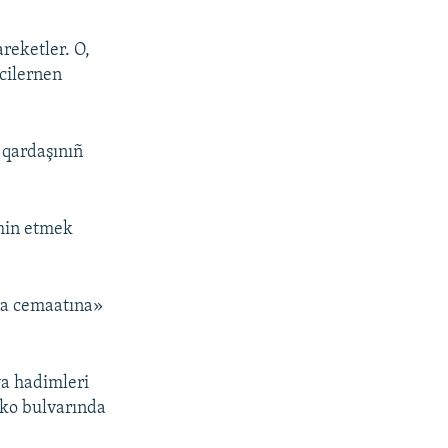
reketler. O,
ecilernen
 qardaşınıñ
min etmek
ra cemaatına»
ya hadimleri
nko bulvarında